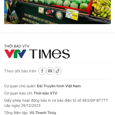
Tin tức
Kinh tế
Thế giới đó đây
Tài chính
Dữ liệu và đời sống
Câu chuyện quốc tế
Thị trường
Truyền hình
Góc doanh nghiệp
THỜI BÁO VTV
Phim VTV
Giải trí
Hậu trường
Điện ảnh
Đời sống
Theo dõi báo trên
Nhân vật
Âm nhạc
Du lịch
Khán giả
Giáo dục
Cơ quan chủ quản:
Đài Truyền hình Việt Nam
Sao
Làm đẹp
Giải sao mai
Cơ quan báo chí:
Thời báo VTV
Tuyển sinh
Công nghệ
Giấy phép hoạt động báo in và báo điện tử số 483/GP-BTTTT
Chất lượng cuộc sống
cấp ngày 29/12/2023
Học trực tuyến
Hitech Công nghệ tương lai
Tổng Biên tập:
Vũ Thanh Thủy