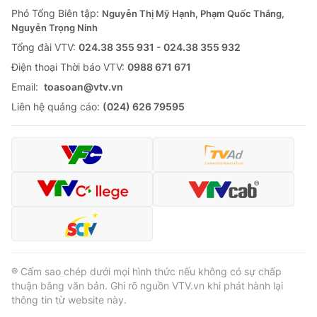
Giao lưu trực tuyến
Phó Tổng Biên tập:
Nguyễn Thị Mỹ Hạnh, Phạm Quốc Thắng,
Sản phẩm
Nguyễn Trọng Ninh
Lịch phát sóng
Thị trường
Tổng đài VTV:
024.38 355 931 - 024.38 355 932
Ðiện thoại Thời báo VTV:
0988 671 671
Tư vấn
Email:
toasoan@vtv.vn
Chuyên mục khác
Liên hệ quảng cáo:
(024) 626 79595
Emagazine
Podcast
Photo
Infographic
Video
Shorts video
VTV Money
VTV Thể thao
® Cấm sao chép dưới mọi hình thức nếu không có sự chấp
VTV Sức khoẻ
Bất động sản
thuận bằng văn bản. Ghi rõ nguồn VTV.vn khi phát hành lại
thông tin từ website này.