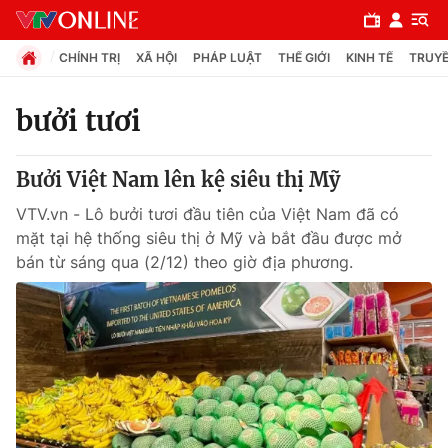
CHÍNH TRỊ
XÃ HỘI
PHÁP LUẬT
THẾ GIỚI
KINH TẾ
TRUYỀ
bưởi tươi
Chuyên mục
Bưởi Việt Nam lên kệ siêu thị Mỹ
Chính trị
VTV.vn - Lô bưởi tươi đầu tiên của Việt Nam đã có
mặt tại hệ thống siêu thị ở Mỹ và bắt đầu được mở
Xã hội
bán từ sáng qua (2/12) theo giờ địa phương.
Pháp luật
Y tế
Thế giới