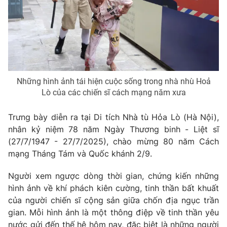
Phim VTV
Giải trí
Hậu trường
Điện ảnh
Đời sống
Nhân vật
Âm nhạc
Du lịch
Khán giả
Giáo dục
Sao
Những hình ảnh tái hiện cuộc sống trong nhà nhù Hoả
Làm đẹp
Giải sao mai
Tuyển sinh
Lò của các chiến sĩ cách mạng năm xưa
Công nghệ
Chất lượng cuộc sống
Học trực tuyến
Trưng bày diễn ra tại Di tích Nhà tù Hỏa Lò (Hà Nội),
Hitech Công nghệ tương lai
Giao lưu trực tuyến
nhân kỷ niệm 78 năm Ngày Thương binh - Liệt sĩ
Sản phẩm
(27/7/1947 - 27/7/2025), chào mừng 80 năm Cách
mạng Tháng Tám và Quốc khánh 2/9.
Lịch phát sóng
Thị trường
Người xem ngược dòng thời gian, chứng kiến những
Tư vấn
hình ảnh về khí phách kiên cường, tinh thần bất khuất
Chuyên mục khác
của người chiến sĩ cộng sản giữa chốn địa ngục trần
gian. Mỗi hình ảnh là một thông điệp về tinh thần yêu
Emagazine
Podcast
nước gửi đến thế hệ hôm nay, đặc biệt là những người