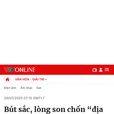
VĂN HÓA - GIẢI TRÍ
Chính trị
Điện ảnh
Âm nhạc
Sao
Xã hội
20/07/2025 07:15 GMT+7
Pháp luật
Chuyên mục
Kinh tế
Bút sắc, lòng son chốn “địa
Thể thao