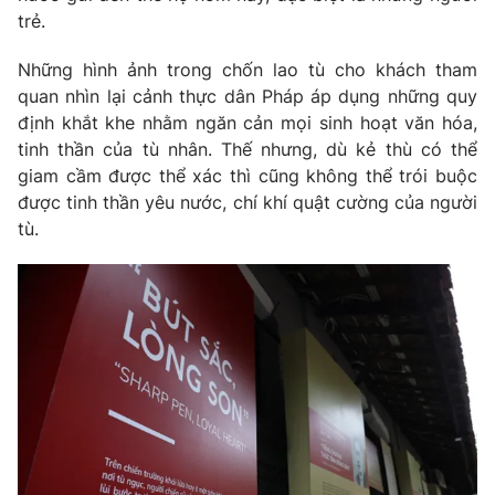
trẻ.
Photo
Infographic
Những hình ảnh trong chốn lao tù cho khách tham
quan nhìn lại cảnh thực dân Pháp áp dụng những quy
Video
Shorts video
định khắt khe nhằm ngăn cản mọi sinh hoạt văn hóa,
tinh thần của tù nhân. Thế nhưng, dù kẻ thù có thể
VTV Money
VTV Thể thao
giam cầm được thể xác thì cũng không thể trói buộc
được tinh thần yêu nước, chí khí quật cường của người
VTV Sức khoẻ
Bất động sản
tù.
Thị trường 24h
Tấm lòng Việt
VTV4
Vươn mình bằng AI
VTV9
VTV8
Liên hệ tòa soạn
English