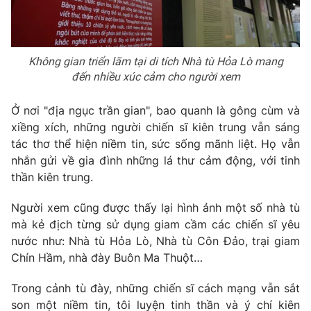
Không gian triển lãm tại di tích Nhà tù Hỏa Lò mang
THỜI BÁO VTV
đến nhiều xúc cảm cho người xem
Theo dõi báo trên
Ở nơi "địa ngục trần gian", bao quanh là gông cùm và
xiềng xích, những người chiến sĩ kiên trung vẫn sáng
tác thơ thể hiện niềm tin, sức sống mãnh liệt. Họ vẫn
Cơ quan chủ quản:
Đài Truyền hình Việt Nam
nhắn gửi về gia đình những lá thư cảm động, với tinh
Cơ quan báo chí:
Thời báo VTV
thần kiên trung.
Giấy phép hoạt động báo in và báo điện tử số 483/GP-BTTTT
cấp ngày 29/12/2023
Người xem cũng được thấy lại hình ảnh một số nhà tù
Tổng Biên tập:
Vũ Thanh Thủy
mà kẻ địch từng sử dụng giam cầm các chiến sĩ yêu
Phó Tổng Biên tập:
nước như: Nhà tù Hỏa Lò, Nhà tù Côn Đảo, trại giam
Nguyễn Thị Mỹ Hạnh, Phạm Quốc Thắng,
Nguyễn Trọng Ninh
Chín Hầm, nhà đày Buôn Ma Thuột…
Tổng đài VTV:
024.38 355 931 - 024.38 355 932
Trong cảnh tù đày, những chiến sĩ cách mạng vẫn sắt
Ðiện thoại Thời báo VTV:
024.66 897 897
son một niềm tin, tôi luyện tinh thần và ý chí kiên