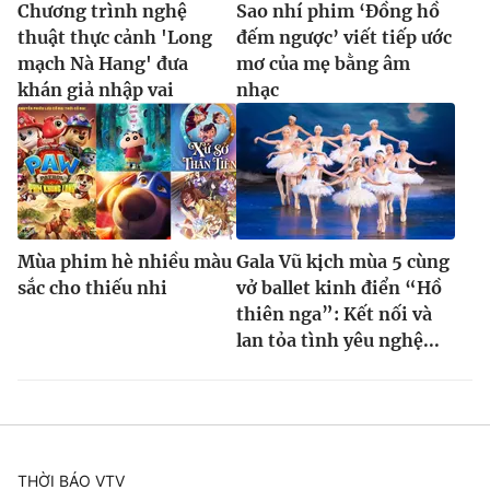
Chương trình nghệ
Sao nhí phim ‘Đồng hồ
thuật thực cảnh 'Long
đếm ngược’ viết tiếp ước
mạch Nà Hang' đưa
mơ của mẹ bằng âm
khán giả nhập vai
nhạc
Mùa phim hè nhiều màu
Gala Vũ kịch mùa 5 cùng
sắc cho thiếu nhi
vở ballet kinh điển “Hồ
thiên nga”: Kết nối và
lan tỏa tình yêu nghệ...
THỜI BÁO VTV