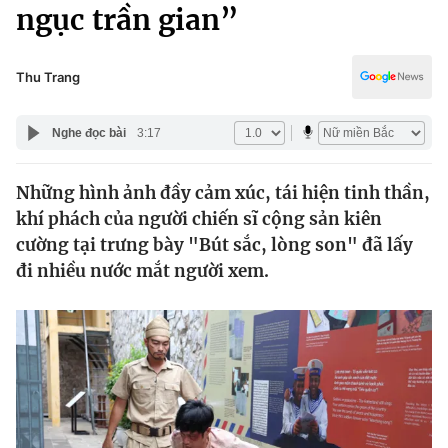
Chính trị
ngục trần gian”
Truyền hình
Văn hóa - Giải trí
Xã hội
Y tế
Thu Trang
Đời sống
Pháp luật
Công nghệ
Nghe đọc bài
3:17
Giáo dục
Y tế
Những hình ảnh đầy cảm xúc, tái hiện tinh thần,
khí phách của người chiến sĩ cộng sản kiên
Thế giới
cường tại trưng bày "Bút sắc, lòng son" đã lấy
đi nhiều nước mắt người xem.
Tin tức
Kinh tế
Thế giới đó đây
Tài chính
Dữ liệu và đời sống
Câu chuyện quốc tế
Thị trường
Truyền hình
Góc doanh nghiệp