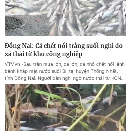
Tin tức
Kinh tế
Thế giới đó đây
Tài chính
Dữ liệu và đời sống
Câu chuyện quốc tế
Thị trường
Đồng Nai: Cá chết nổi trắng suối nghi do
Truyền hình
Góc doanh nghiệp
xả thải từ khu công nghiệp
Phim VTV
Giải trí
VTV.vn -Sau trận mưa lớn, cá lớn, cá nhỏ chết nổi lềnh
Hậu trường
bềnh khắp mặt nước suối Bí, tại huyện Thống Nhất,
Điện ảnh
tỉnh Đồng Nai. Người dân nghi ngờ nước thải từ KCN...
Đời sống
Nhân vật
Âm nhạc
Du lịch
Khán giả
Giáo dục
Sao
Làm đẹp
Giải sao mai
Tuyển sinh
Công nghệ
Chất lượng cuộc sống
Học trực tuyến
Hitech Công nghệ tương lai