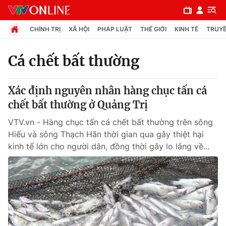
CHÍNH TRỊ
XÃ HỘI
PHÁP LUẬT
THẾ GIỚI
KINH TẾ
TRUYỀ
Cá chết bất thường
Chuyên mục
Xác định nguyên nhân hàng chục tấn cá
Chính trị
chết bất thường ở Quảng Trị
VTV.vn - Hàng chục tấn cá chết bất thường trên sông
Xã hội
Hiếu và sông Thạch Hãn thời gian qua gây thiệt hại
kinh tế lớn cho người dân, đồng thời gây lo lắng về...
Pháp luật
Y tế
Thế giới