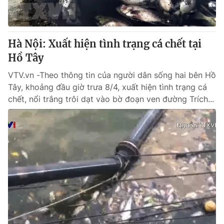
Giấy phép hoạt động báo in và báo điện tử số 483/GP-BTTTT
cấp ngày 29/12/2023
Tổng Biên tập:
Vũ Thanh Thủy
Hà Nội: Xuất hiện tình trạng cá chết tại
Phó Tổng Biên tập:
Nguyễn Thị Mỹ Hạnh, Phạm Quốc Thắng,
Hồ Tây
Nguyễn Trọng Ninh
Tổng đài VTV:
024.38 355 931 - 024.38 355 932
VTV.vn -Theo thông tin của người dân sống hai bên Hồ
Ðiện thoại Thời báo VTV:
024.66 897 897
Tây, khoảng đầu giờ trưa 8/4, xuất hiện tình trạng cá
Email:
toasoan@vtv.vn
chết, nổi trắng trôi dạt vào bờ đoạn ven đường Trích...
Liên hệ quảng cáo:
024-7300.7108