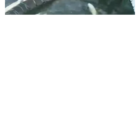
Tin mới
Video
Live
Emagazine
Trang chủ
Thủ tướng yêu cầu xử lý vụ cá chết ở Hồ
Tây
VTV.vn - Thủ tướng yêu cầu Hà Nội tập trung xử lý vụ
việc cá chết bất thường tại Hồ Tây, phòng ngừa dịch
bệnh có thể xảy ra.