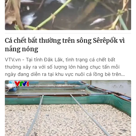
Giao lưu trực tuyến
Sản phẩm
Lịch phát sóng
Thị trường
Tư vấn
Cá chết bất thường trên sông Sêrêpốk vì
Chuyên mục khác
nắng nóng
Emagazine
Podcast
VTV.vn - Tại tỉnh Đắk Lắk, tình trạng cá chết bất
thường xảy ra với số lượng lớn hàng chục tấn mỗi
Photo
Infographic
ngày đang diễn ra tại khu vực nuôi cá lồng bè trên...
Video
Shorts video
VTV Money
VTV Thể thao
VTV Sức khoẻ
Bất động sản