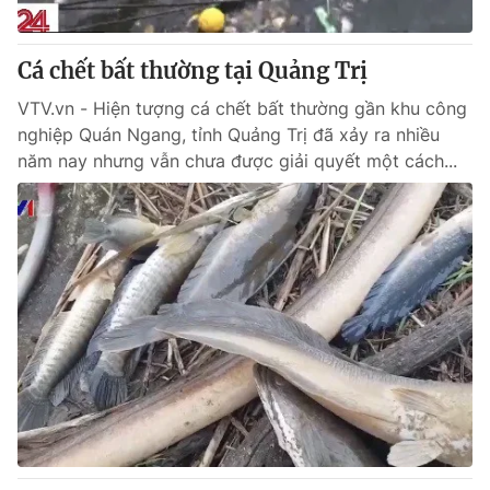
® Cấm sao chép dưới mọi hình thức nếu không có sự chấp
Cá chết bất thường tại Quảng Trị
thuận bằng văn bản. Ghi rõ nguồn VTV.vn khi phát hành lại
thông tin từ website này.
VTV.vn - Hiện tượng cá chết bất thường gần khu công
nghiệp Quán Ngang, tỉnh Quảng Trị đã xảy ra nhiều
năm nay nhưng vẫn chưa được giải quyết một cách...