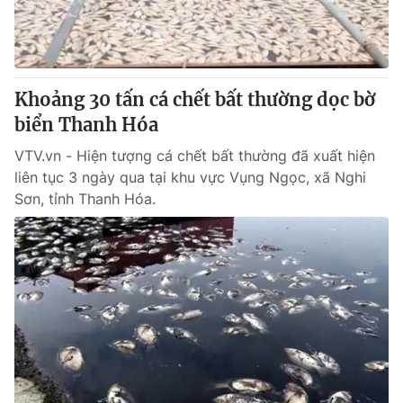
Thị trường 24h
Tấm lòng Việt
VTV4
Vươn mình bằng AI
Khoảng 30 tấn cá chết bất thường dọc bờ
VTV9
VTV8
biển Thanh Hóa
VTV.vn - Hiện tượng cá chết bất thường đã xuất hiện
Liên hệ tòa soạn
English
liên tục 3 ngày qua tại khu vực Vụng Ngọc, xã Nghi
Sơn, tỉnh Thanh Hóa.
THỜI BÁO VTV
Theo dõi báo trên
Cơ quan chủ quản:
Đài Truyền hình Việt Nam
Cơ quan báo chí:
Thời báo VTV