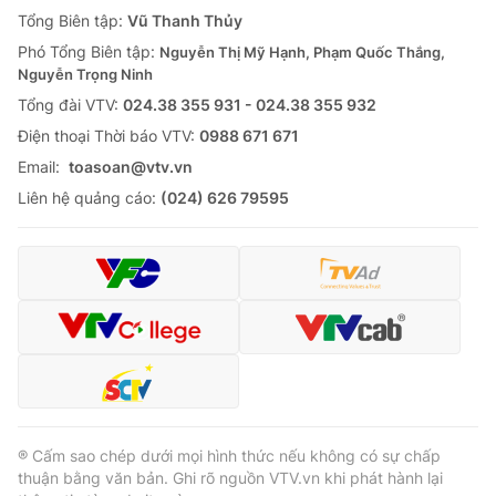
Giao lưu trực tuyến
Tổng Biên tập:
Vũ Thanh Thủy
Sản phẩm
Phó Tổng Biên tập:
Nguyễn Thị Mỹ Hạnh, Phạm Quốc Thắng,
Lịch phát sóng
Thị trường
Nguyễn Trọng Ninh
Tổng đài VTV:
024.38 355 931 - 024.38 355 932
Tư vấn
Ðiện thoại Thời báo VTV:
0988 671 671
Chuyên mục khác
Email:
toasoan@vtv.vn
Emagazine
Podcast
Liên hệ quảng cáo:
(024) 626 79595
Photo
Infographic
Video
Shorts video
VTV Money
VTV Thể thao
VTV Sức khoẻ
Bất động sản
® Cấm sao chép dưới mọi hình thức nếu không có sự chấp
thuận bằng văn bản. Ghi rõ nguồn VTV.vn khi phát hành lại