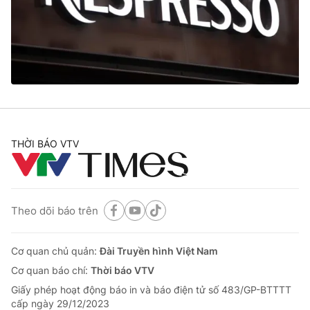
Tin tức
Kinh tế
Thế giới đó đây
Tài chính
Dữ liệu và đời sống
Câu chuyện quốc tế
Thị trường
Truyền hình
Góc doanh nghiệp
Phim VTV
THỜI BÁO VTV
Giải trí
Hậu trường
Điện ảnh
Đời sống
Nhân vật
Âm nhạc
Theo dõi báo trên
Du lịch
Khán giả
Giáo dục
Sao
Làm đẹp
Giải sao mai
Cơ quan chủ quản:
Đài Truyền hình Việt Nam
Tuyển sinh
Công nghệ
Cơ quan báo chí:
Thời báo VTV
Chất lượng cuộc sống
Học trực tuyến
Giấy phép hoạt động báo in và báo điện tử số 483/GP-BTTTT
Hitech Công nghệ tương lai
cấp ngày 29/12/2023