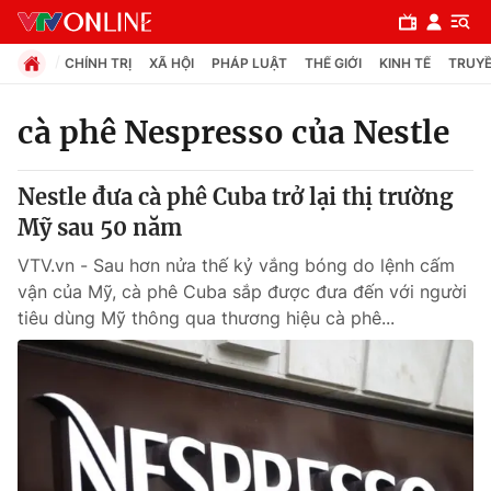
CHÍNH TRỊ
XÃ HỘI
PHÁP LUẬT
THẾ GIỚI
KINH TẾ
TRUYỀ
cà phê Nespresso của Nestle
Chuyên mục
Nestle đưa cà phê Cuba trở lại thị trường
Chính trị
Mỹ sau 50 năm
VTV.vn - Sau hơn nửa thế kỷ vắng bóng do lệnh cấm
Xã hội
vận của Mỹ, cà phê Cuba sắp được đưa đến với người
tiêu dùng Mỹ thông qua thương hiệu cà phê...
Pháp luật
Y tế
Thế giới