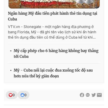
Ngân hàng Mỹ đầu tiên phát hành thẻ tín dụng tại
Cuba
THỜI BÁO VTV
VTV.vn - Stonegate - một ngân hàng địa phương ở
bang Florida, Mỹ - đã ghi tên vào lịch sử khi ấn hành
thẻ tín dụng đầu tiên có thể dùng ở Cuba kể từ khi...
Theo dõi báo trên
Mỹ cấp phép cho 6 hãng hàng không bay thẳng
tới Cuba
Cơ quan chủ quản:
Đài Truyền hình Việt Nam
Cơ quan báo chí:
Thời báo VTV
Mỹ - Cuba nối lại cuộc đua xuồng tốc độ sau
Giấy phép hoạt động báo in và báo điện tử số 483/GP-BTTTT
hơn nửa thế kỷ gián đoạn
cấp ngày 29/12/2023
Tổng Biên tập:
Vũ Thanh Thủy
Phó Tổng Biên tập:
Nguyễn Thị Mỹ Hạnh, Phạm Quốc Thắng,
0
0
Nguyễn Trọng Ninh
Tổng đài VTV:
024.38 355 931 - 024.38 355 932