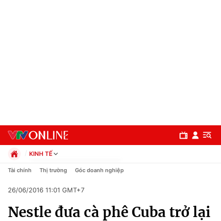
KINH TẾ
Chính trị
Tài chính
Thị trường
Góc doanh nghiệp
Xã hội
26/06/2016 11:01 GMT+7
Pháp luật
Chuyên mục
Kinh tế
Nestle đưa cà phê Cuba trở lại
Thể thao