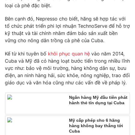
Phim VTV
loại cà phê đặc biệt.
Giải trí
Hậu trường
Bên cạnh đó, Nepresso cho biết, hãng sẽ hợp tác với
Điện ảnh
Đời sống
Nhân vật
tổ chức phát triển phi lợi nhuận TechnoServe để hỗ trợ
Âm nhạc
kỹ thuật và tài chính nhằm đảm bảo sản xuất bền
Du lịch
Khán giả
vững cho nông dân trồng cà phê của Cuba.
Giáo dục
Sao
Làm đẹp
Giải sao mai
Kể từ khi tuyên bố
khôi phục quan hệ
vào năm 2014,
Tuyển sinh
Công nghệ
Chất lượng cuộc sống
Cuba và Mỹ đã có hàng loạt bước tiến trong nhiều lĩnh
Học trực tuyến
vực như: bảo vệ môi trường, hàng không dân sự, bưu
Hitech Công nghệ tương lai
điện, an ninh hàng hải, sức khỏe, nông nghiệp, trao đổi
Giao lưu trực tuyến
giáo dục và văn hóa cũng như các vấn đề về pháp lý.
Sản phẩm
Lịch phát sóng
Thị trường
Ngân hàng Mỹ đầu tiên phát
hành thẻ tín dụng tại Cuba
Tư vấn
Chuyên mục khác
Mỹ cấp phép cho 6 hãng
hàng không bay thẳng tới
Emagazine
Podcast
Cuba