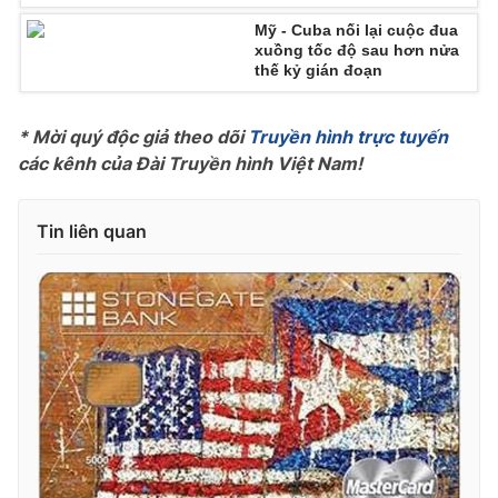
Mỹ - Cuba nối lại cuộc đua
Photo
Infographic
xuồng tốc độ sau hơn nửa
thế kỷ gián đoạn
Video
Shorts video
* Mời quý độc giả theo dõi
Truyền hình trực tuyến
các kênh của Đài Truyền hình Việt Nam!
VTV Money
VTV Thể thao
VTV Sức khoẻ
Bất động sản
Tin liên quan
Thị trường 24h
Tấm lòng Việt
VTV4
Vươn mình bằng AI
VTV9
VTV8
Liên hệ tòa soạn
English