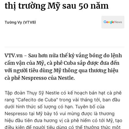
Chính trị
thị trường Mỹ sau 50 năm
Truyền hình
Văn hóa - Giải trí
Xã hội
Y tế
Tường Vy (VTV8)
Đời sống
Pháp luật
Công nghệ
Giáo dục
Y tế
VTV.vn - Sau hơn nửa thế kỷ vắng bóng do lệnh
cấm vận của Mỹ, cà phê Cuba sắp được đưa đến
Thế giới
với người tiêu dùng Mỹ thông qua thương hiệu
cà phê Nespresso của Nestle.
Tin tức
Kinh tế
Thế giới đó đây
Tập đoàn Thụy Sỹ Nestle có kế hoạch bán hạt cà phê
Tài chính
rang "Cafecito de Cuba" trong vài tháng tới, ban đầu
Dữ liệu và đời sống
Câu chuyện quốc tế
dưới hình thức số lượng có hạn. Tuyên bố của
Thị trường
Nespresso tại Mỹ bày tỏ vui mừng được là thương
Truyền hình
Góc doanh nghiệp
hiệu đầu tiên đưa hương vị cà phê hiếm có tới Mỹ, tạo
điều kiện để người tiêu dùng có thể thưởng thức một