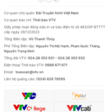
Cơ quan chủ quản:
Đài Truyền hình Việt Nam
Cơ quan báo chí:
Thời báo VTV
Giấy phép hoạt động báo in và báo điện tử số 483/GP-BTTTT
cấp ngày 29/12/2023
Tổng Biên tập:
Vũ Thanh Thủy
Phó Tổng Biên tập:
Nguyễn Thị Mỹ Hạnh, Phạm Quốc Thắng,
Nguyễn Trọng Ninh
Tổng đài VTV:
024.38 355 931 - 024.38 355 932
Ðiện thoại Thời báo VTV:
0988 671 671
Email:
toasoan@vtv.vn
Liên hệ quảng cáo:
(024) 626 79595