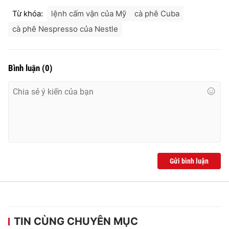
Ðiện thoại Thời báo VTV:
024.66 897 897
Từ khóa:
lệnh cấm vận của Mỹ
cà phê Cuba
Email:
toasoan@vtv.vn
cà phê Nespresso của Nestle
Liên hệ quảng cáo:
024-7300.7108
Bình luận
(
0
)
Gửi bình luận
® Cấm sao chép dưới mọi hình thức nếu không có sự chấp
thuận bằng văn bản. Ghi rõ nguồn VTV.vn khi phát hành lại
thông tin từ website này.
TIN CÙNG CHUYÊN MỤC