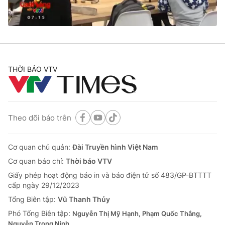
Thị trường 24h
Tấm lòng Việt
VTV4
Vươn mình bằng AI
VTV9
VTV8
THỜI BÁO VTV
Liên hệ tòa soạn
English
Theo dõi báo trên
THỜI BÁO VTV
Cơ quan chủ quản:
Đài Truyền hình Việt Nam
Cơ quan báo chí:
Thời báo VTV
Giấy phép hoạt động báo in và báo điện tử số 483/GP-BTTTT
cấp ngày 29/12/2023
Theo dõi báo trên
Tổng Biên tập:
Vũ Thanh Thủy
Phó Tổng Biên tập:
Nguyễn Thị Mỹ Hạnh, Phạm Quốc Thắng,
Cơ quan chủ quản:
Đài Truyền hình Việt Nam
Nguyễn Trọng Ninh