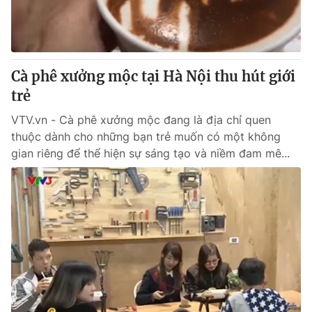
Giao lưu trực tuyến
Sản phẩm
Lịch phát sóng
Thị trường
Tư vấn
Cà phê xưởng mộc tại Hà Nội thu hút giới
Chuyên mục khác
trẻ
Emagazine
Podcast
VTV.vn - Cà phê xưởng mộc đang là địa chỉ quen
thuộc dành cho những bạn trẻ muốn có một không
gian riêng để thể hiện sự sáng tạo và niềm đam mê...
Photo
Infographic
Video
Shorts video
VTV Money
VTV Thể thao
VTV Sức khoẻ
Bất động sản