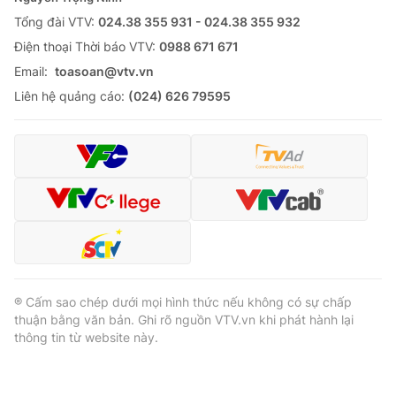
Cơ quan báo chí:
Tổng đài VTV:
024.38 355 931 - 024.38 355 932
Thời báo VTV
Giấy phép hoạt động báo in và báo điện tử số 483/GP-BTTTT
Ðiện thoại Thời báo VTV:
0988 671 671
cấp ngày 29/12/2023
Email:
toasoan@vtv.vn
Tổng Biên tập:
Vũ Thanh Thủy
Liên hệ quảng cáo:
(024) 626 79595
Phó Tổng Biên tập:
Nguyễn Thị Mỹ Hạnh, Phạm Quốc Thắng,
Nguyễn Trọng Ninh
Tổng đài VTV:
024.38 355 931 - 024.38 355 932
Ðiện thoại Thời báo VTV:
024.66 897 897
Email:
toasoan@vtv.vn
Liên hệ quảng cáo:
024-7300.7108
® Cấm sao chép dưới mọi hình thức nếu không có sự chấp
thuận bằng văn bản. Ghi rõ nguồn VTV.vn khi phát hành lại
thông tin từ website này.