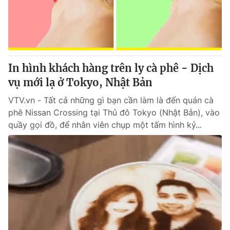
Tin tức
Kinh tế
Thế giới đó đây
Tài chính
Dữ liệu và đời sống
Câu chuyện quốc tế
Thị trường
In hình khách hàng trên ly cà phê - Dịch
Truyền hình
vụ mới lạ ở Tokyo, Nhật Bản
Góc doanh nghiệp
VTV.vn - Tất cả những gì bạn cần làm là đến quán cà
Phim VTV
Giải trí
phê Nissan Crossing tại Thủ đô Tokyo (Nhật Bản), vào
Hậu trường
quầy gọi đồ, để nhân viên chụp một tấm hình kỷ...
Điện ảnh
Đời sống
Nhân vật
Âm nhạc
Du lịch
Khán giả
Giáo dục
Sao
Làm đẹp
Giải sao mai
Tuyển sinh
Công nghệ
Chất lượng cuộc sống
Học trực tuyến
Hitech Công nghệ tương lai