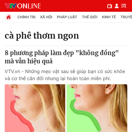
CHÍNH TRỊ
XÃ HỘI
PHÁP LUẬT
THẾ GIỚI
KINH TẾ
TRUYỀ
cà phê thơm ngon
Chuyên mục
8 phương pháp làm đẹp "không đồng"
Chính trị
mà vẫn hiệu quả
VTV.vn - Những mẹo vặt sau sẽ giúp bạn có sức khỏe
Xã hội
và cơ thể cân đối nhưng lại hoàn toàn miễn phí.
Pháp luật
Y tế
Thế giới