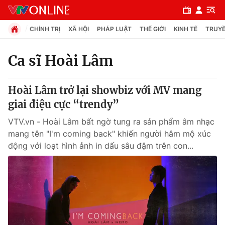
CHÍNH TRỊ
XÃ HỘI
PHÁP LUẬT
THẾ GIỚI
KINH TẾ
TRUYỀ
Ca sĩ Hoài Lâm
Chuyên mục
Hoài Lâm trở lại showbiz với MV mang
Chính trị
giai điệu cực “trendy”
VTV.vn - Hoài Lâm bất ngờ tung ra sản phẩm âm nhạc
Xã hội
mang tên "I'm coming back" khiến người hâm mộ xúc
động với loạt hình ảnh in dấu sâu đậm trên con...
Pháp luật
Y tế
Thế giới