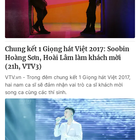
Tin tức
Kinh tế
Thế giới đó đây
Tài chính
Dữ liệu và đời sống
Câu chuyện quốc tế
Thị trường
Chung kết 1 Giọng hát Việt 2017: Soobin
Truyền hình
Góc doanh nghiệp
Hoàng Sơn, Hoài Lâm làm khách mời
Phim VTV
(21h, VTV3)
Giải trí
Hậu trường
VTV.vn - Trong đêm chung kết 1 Giọng hát Việt 2017,
Điện ảnh
hai nam ca sĩ sẽ đảm nhận vai trò ca sĩ khách mời
Đời sống
Nhân vật
song ca cùng các thí sinh.
Âm nhạc
Du lịch
Khán giả
Giáo dục
Sao
Làm đẹp
Giải sao mai
Tuyển sinh
Công nghệ
Chất lượng cuộc sống
Học trực tuyến
Hitech Công nghệ tương lai