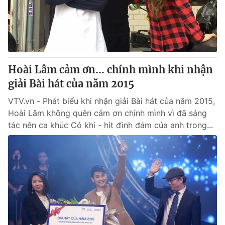
Thị trường 24h
Tấm lòng Việt
VTV4
Vươn mình bằng AI
VTV9
VTV8
Hoài Lâm cảm ơn... chính mình khi nhận
giải Bài hát của năm 2015
Liên hệ tòa soạn
English
VTV.vn - Phát biểu khi nhận giải Bài hát của năm 2015,
Hoài Lâm không quên cảm ơn chính mình vì đã sáng
tác nên ca khúc Có khi - hit đình đám của anh trong...
THỜI BÁO VTV
Theo dõi báo trên
Cơ quan chủ quản:
Đài Truyền hình Việt Nam