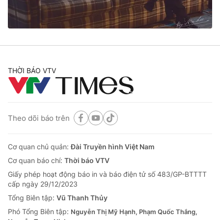
® Cấm sao chép dưới mọi hình thức nếu không có sự chấp
thuận bằng văn bản. Ghi rõ nguồn VTV.vn khi phát hành lại
thông tin từ website này.
THỜI BÁO VTV
Theo dõi báo trên
Cơ quan chủ quản:
Đài Truyền hình Việt Nam
Cơ quan báo chí:
Thời báo VTV
Giấy phép hoạt động báo in và báo điện tử số 483/GP-BTTTT
cấp ngày 29/12/2023
Tổng Biên tập:
Vũ Thanh Thủy
Phó Tổng Biên tập:
Nguyễn Thị Mỹ Hạnh, Phạm Quốc Thắng,