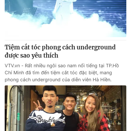
Giao lưu trực tuyến
Sản phẩm
Lịch phát sóng
Thị trường
Tư vấn
Chuyên mục khác
Tiệm cắt tóc phong cách underground
Emagazine
Podcast
được sao yêu thích
VTV.vn - Rất nhiều ngôi sao nam nổi tiếng tại TP.Hồ
Photo
Infographic
Chí Minh đã tìm đến tiệm cắt tóc đặc biệt, mang
phong cách underground của diễn viên Hà Hiền.
Video
Shorts video
VTV Money
VTV Thể thao
VTV Sức khoẻ
Bất động sản