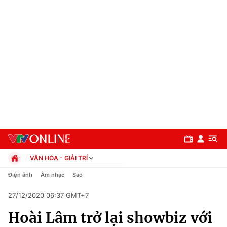
VĂN HÓA - GIẢI TRÍ
Chính trị
Điện ảnh
Âm nhạc
Sao
Xã hội
27/12/2020 06:37 GMT+7
Pháp luật
Chuyên mục
Kinh tế
Hoài Lâm trở lại showbiz với
Thể thao