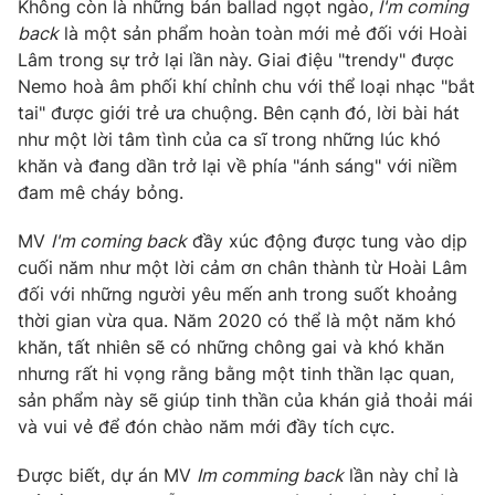
Không còn là những bản ballad ngọt ngào,
I'm coming
back
là một sản phẩm hoàn toàn mới mẻ đối với Hoài
Lâm trong sự trở lại lần này. Giai điệu "trendy" được
Nemo hoà âm phối khí chỉnh chu với thể loại nhạc "bắt
THỜI BÁO VTV
tai" được giới trẻ ưa chuộng. Bên cạnh đó, lời bài hát
như một lời tâm tình của ca sĩ trong những lúc khó
khăn và đang dần trở lại về phía "ánh sáng" với niềm
đam mê cháy bỏng.
Theo dõi báo trên
MV
I'm coming back
đầy xúc động được tung vào dịp
cuối năm như một lời cảm ơn chân thành từ Hoài Lâm
Cơ quan chủ quản:
Đài Truyền hình Việt Nam
đối với những người yêu mến anh trong suốt khoảng
Cơ quan báo chí:
Thời báo VTV
thời gian vừa qua. Năm 2020 có thể là một năm khó
Giấy phép hoạt động báo in và báo điện tử số 483/GP-BTTTT
khăn, tất nhiên sẽ có những chông gai và khó khăn
cấp ngày 29/12/2023
nhưng rất hi vọng rằng bằng một tinh thần lạc quan,
Tổng Biên tập:
Vũ Thanh Thủy
sản phẩm này sẽ giúp tinh thần của khán giả thoải mái
Phó Tổng Biên tập:
Nguyễn Thị Mỹ Hạnh, Phạm Quốc Thắng,
và vui vẻ để đón chào năm mới đầy tích cực.
Nguyễn Trọng Ninh
Được biết, dự án MV
Im comming back
lần này chỉ là
Tổng đài VTV:
024.38 355 931 - 024.38 355 932