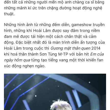
Phim VTV
đến tất cả những người mến mộ anh chàng ca sĩ bằng
Giải trí
những mảnh kí ức trên chặng đường hoạt động nghệ
Hậu trường
thuật.
Điện ảnh
Đời sống
Nhân vật
Những hình ảnh từ những đêm diễn, gameshow truyền
Âm nhạc
Du lịch
hình, những khi Hoài Lâm được say đắm trong niềm
Khán giả
Giáo dục
Sao
đam mê được tái hiện một cách chân thật và cảm
Làm đẹp
Giải sao mai
động. Đặc biệt nhất đó là màn trình diễn ấn tượng của
Tuyển sinh
Công nghệ
Hoài Lâm trong cuộc thi
Gương mặt thân quen
2014
Chất lượng cuộc sống
Học trực tuyến
khi hoá thân thành Sơn Tùng M-TP với bản hit
Em của
Hitech Công nghệ tương lai
ngày hôm qua
từng tạo tiếng vang một thời khiến fan
Giao lưu trực tuyến
xúc động nghẹn ngào.
Sản phẩm
Lịch phát sóng
Thị trường
Tư vấn
Chuyên mục khác
Emagazine
Podcast