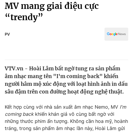
Chính trị
MV mang giai điệu cực
Truyền hình
“trendy”
Văn hóa - Giải trí
Xã hội
Y tế
Đời sống
PV
Pháp luật
Công nghệ
Giáo dục
Y tế
VTV.vn - Hoài Lâm bất ngờ tung ra sản phẩm
Thế giới
âm nhạc mang tên "I'm coming back" khiến
Tin tức
người hâm mộ xúc động với loạt hình ảnh in dấu
Kinh tế
sâu đậm trên con đường hoạt động nghệ thuật.
Thế giới đó đây
Tài chính
Dữ liệu và đời sống
Câu chuyện quốc tế
Kết hợp cùng với nhà sản xuất âm nhạc Nemo, MV
I'm
Thị trường
coming back
khiến khán giả vô cùng bất ngờ với
những thước phim ấn tượng. Không cần hoa mỹ, hoành
Truyền hình
Góc doanh nghiệp
tráng, trong sản phẩm âm nhạc lần này, Hoài Lâm gửi