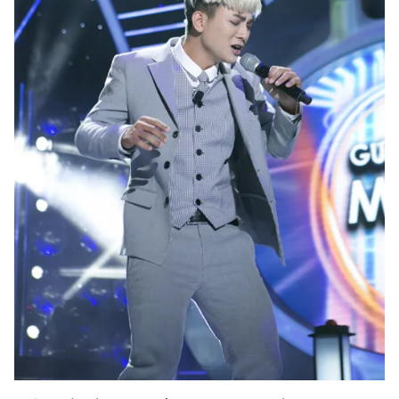
Photo
Infographic
Video
Shorts video
VTV Money
VTV Thể thao
VTV Sức khoẻ
Bất động sản
Thị trường 24h
Tấm lòng Việt
VTV4
Vươn mình bằng AI
VTV9
VTV8
Liên hệ tòa soạn
English