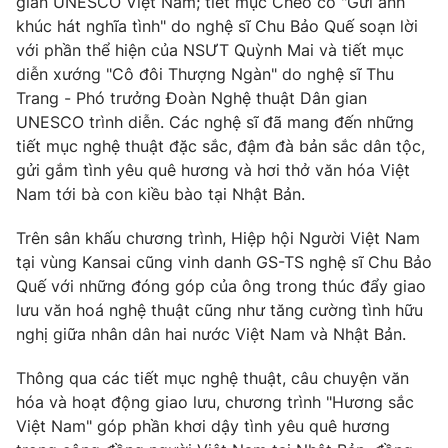
gian UNESCO Việt Nam; tiết mục Chèo cổ "Gửi anh
khúc hát nghĩa tình" do nghệ sĩ Chu Bảo Quế soạn lời
với phần thể hiện của NSƯT Quỳnh Mai và tiết mục
diễn xướng "Cô đôi Thượng Ngàn" do nghệ sĩ Thu
Trang - Phó trưởng Đoàn Nghệ thuật Dân gian
UNESCO trình diễn. Các nghệ sĩ đã mang đến những
tiết mục nghệ thuật đặc sắc, đậm đà bản sắc dân tộc,
gửi gắm tình yêu quê hương và hơi thở văn hóa Việt
Nam tới bà con kiều bào tại Nhật Bản.
Trên sân khấu chương trình, Hiệp hội Người Việt Nam
tại vùng Kansai cũng vinh danh GS-TS nghệ sĩ Chu Bảo
Quế với những đóng góp của ông trong thúc đẩy giao
lưu văn hoá nghệ thuật cũng như tăng cường tình hữu
nghị giữa nhân dân hai nước Việt Nam và Nhật Bản.
Thông qua các tiết mục nghệ thuật, câu chuyện văn
hóa và hoạt động giao lưu, chương trình "Hương sắc
Việt Nam" góp phần khơi dậy tình yêu quê hương