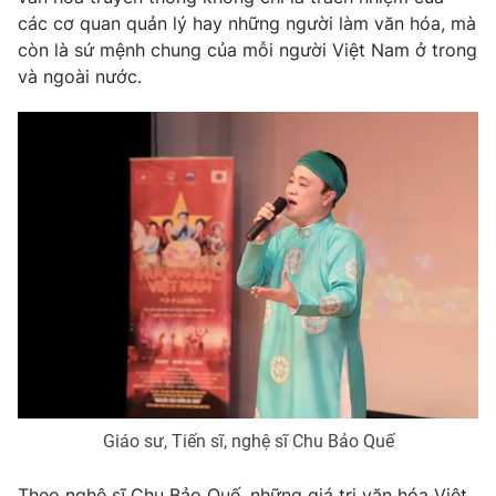
Email:
toasoan@vtv.vn
các cơ quan quản lý hay những người làm văn hóa, mà
Liên hệ quảng cáo:
024-7300.7108
còn là sứ mệnh chung của mỗi người Việt Nam ở trong
và ngoài nước.
® Cấm sao chép dưới mọi hình thức nếu không có sự chấp
thuận bằng văn bản. Ghi rõ nguồn VTV.vn khi phát hành lại
thông tin từ website này.
Giáo sư, Tiến sĩ, nghệ sĩ Chu Bảo Quế
Theo nghệ sĩ Chu Bảo Quế, những giá trị văn hóa Việt