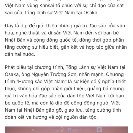
Phim VTV
Việt Nam vùng Kansai tổ chức với sự chỉ đạo của sát
Giải trí
sao của Tổng lãnh sự Việt Nam tại Osaka.
Hậu trường
Điện ảnh
Đời sống
Nhân vật
Đây là dịp để giới thiệu những giá trị đặc sắc của văn
Âm nhạc
hóa, nghệ thuật và di sản Việt Nam đến với bạn bè
Du lịch
Khán giả
Nhật Bản và cộng đồng quốc tế, đồng thời góp phần
Giáo dục
Sao
tăng cường sự hiểu biết, gắn kết và hợp tác giữa nhân
Làm đẹp
Giải sao mai
Tuyển sinh
dân hai nước.
Công nghệ
Chất lượng cuộc sống
Học trực tuyến
Phát biểu tại chương trình, Tổng Lãnh sự Việt Nam tại
Hitech Công nghệ tương lai
Osaka, ông Nguyễn Trường Sơn, nhấn mạnh: Chương
Giao lưu trực tuyến
trình "Hương sắc Việt Nam" là sự kiện có ý nghĩa thiết
Sản phẩm
thực, không chỉ góp phần giới thiệu, quảng bá những
Lịch phát sóng
Thị trường
giá trị văn hóa đặc sắc của dân tộc Việt Nam tới bạn
bè quốc tế, mà còn là dịp để cộng đồng người Việt
Tư vấn
Nam tại Nhật Bản gặp gỡ, giao lưu, tăng cường tình
Chuyên mục khác
đoàn kết và hướng về cội nguồn dân tộc.
Emagazine
Podcast