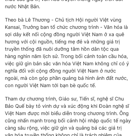
nước Nhật Bản.
Theo bà Lê Thương - Chủ tịch Hội người Việt vùng
Kansai, Trưởng ban tổ chức chương trình - Văn hóa là
THỜI BÁO VTV
sợi dây kết nối cộng đồng người Việt Nam ở xa quê
hương với cội nguồn, tiếng mẹ đẻ và những giá trị
Theo dõi báo trên
truyền thống đã nuôi dưỡng tâm hồn dân tộc qua
hàng nghìn năm lịch sử. Trong bối cảnh toàn cầu hóa,
việc giữ gìn bản sắc văn hóa Việt Nam không chỉ có ý
Cơ quan chủ quản:
Đài Truyền hình Việt Nam
nghĩa đối với cộng đồng người Việt Nam ở nước
Cơ quan báo chí:
Thời báo VTV
ngoài, mà còn góp phần quảng bá hình ảnh đất nước,
Giấy phép hoạt động báo in và báo điện tử số 483/GP-BTTTT
con người Việt Nam tới bạn bè quốc tế.
cấp ngày 29/12/2023
Tổng Biên tập:
Vũ Thanh Thủy
Tham dự chương trình, Giáo sư, Tiến sĩ, nghệ sĩ Chu
Phó Tổng Biên tập:
Nguyễn Thị Mỹ Hạnh, Phạm Quốc Thắng,
Bảo Quế bày tỏ vinh dự và xúc động khi Đoàn nghệ sĩ
Nguyễn Trọng Ninh
Việt Nam được mời biểu diễn trong chương trình. Ông
Tổng đài VTV:
024.38 355 931 - 024.38 355 932
cũng nhấn mạnh trong bối cảnh hội nhập quốc tế ngày
càng sâu rộng, việc giữ gìn và quảng bá các giá trị
Ðiện thoại Thời báo VTV:
024.66 897 897
văn hóa truyền thống không chỉ là trách nhiệm của