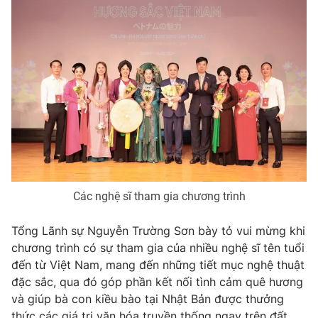
Photo
Infographic
Video
Shorts video
VTV Money
VTV Thể thao
VTV Sức khoẻ
Bất động sản
Thị trường 24h
Tấm lòng Việt
Các nghệ sĩ tham gia chương trình
VTV4
Vươn mình bằng AI
Tổng Lãnh sự Nguyễn Trường Sơn bày tỏ vui mừng khi
chương trình có sự tham gia của nhiều nghệ sĩ tên tuổi
đến từ Việt Nam, mang đến những tiết mục nghệ thuật
VTV9
VTV8
đặc sắc, qua đó góp phần kết nối tình cảm quê hương
và giúp bà con kiều bào tại Nhật Bản được thưởng
Liên hệ tòa soạn
English
thức các giá trị văn hóa truyền thống ngay trên đất