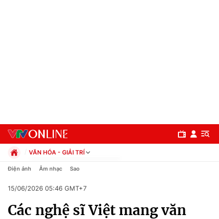
VĂN HÓA - GIẢI TRÍ
Chính trị
Điện ảnh
Âm nhạc
Sao
Xã hội
15/06/2026 05:46 GMT+7
Pháp luật
Chuyên mục
Kinh tế
Các nghệ sĩ Việt mang văn
Thể thao