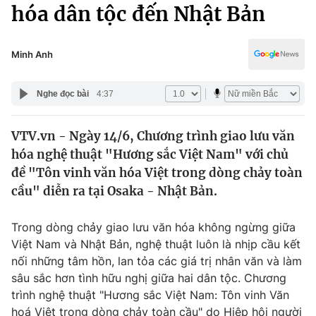
Chính trị
hóa dân tộc đến Nhật Bản
Truyền hình
Văn hóa - Giải trí
Xã hội
Y tế
Minh Anh
Đời sống
Pháp luật
Công nghệ
Nghe đọc bài
4:37
Giáo dục
Y tế
VTV.vn - Ngày 14/6, Chương trình giao lưu văn
hóa nghệ thuật "Hương sắc Việt Nam" với chủ
Thế giới
đề "Tôn vinh văn hóa Việt trong dòng chảy toàn
cầu" diễn ra tại Osaka - Nhật Bản.
Tin tức
Kinh tế
Thế giới đó đây
Trong dòng chảy giao lưu văn hóa không ngừng giữa
Tài chính
Việt Nam và Nhật Bản, nghệ thuật luôn là nhịp cầu kết
Dữ liệu và đời sống
Câu chuyện quốc tế
nối những tâm hồn, lan tỏa các giá trị nhân văn và làm
Thị trường
sâu sắc hơn tình hữu nghị giữa hai dân tộc. Chương
Truyền hình
Góc doanh nghiệp
trình nghệ thuật "Hương sắc Việt Nam: Tôn vinh Văn
hoá Việt trong dòng chảy toàn cầu" do Hiệp hội người