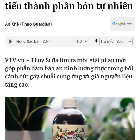
Chính trị
tiểu thành phân bón tự nhiên
Truyền hình
Văn hóa - Giải trí
Xã hội
Y tế
An Khê (Theo Guardian)
Đời sống
Pháp luật
Công nghệ
Nghe đọc bài
3:57
Giáo dục
Y tế
VTV.vn - Thụy Sĩ đã tìm ra một giải pháp mới
góp phần đảm bảo an ninh lương thực trong bối
Thế giới
cảnh đứt gãy chuỗi cung ứng và giá nguyên liệu
tăng cao.
Tin tức
Kinh tế
Thế giới đó đây
Tài chính
Dữ liệu và đời sống
Câu chuyện quốc tế
Thị trường
Truyền hình
Góc doanh nghiệp