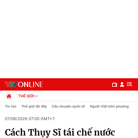
THẾ GIỚI
Chính trị
Tin tức
Thế giới đó đây
Câu chuyện quốc tế
Người Việt bốn phương
Xã hội
07/06/2026 07:00 GMT+7
Pháp luật
Chuyên mục
Kinh tế
Cách Thụy Sĩ tái chế nước
Thể thao