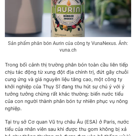
Phim VTV
Giải trí
Hậu trường
Điện ảnh
Đời sống
Nhân vật
Âm nhạc
Du lịch
Khán giả
Giáo dục
Sản phẩm phân bón Aurin của công ty VunaNexus. Ảnh:
Sao
Làm đẹp
vuna.ch
Giải sao mai
Tuyển sinh
Công nghệ
Chất lượng cuộc sống
Trong bối cảnh thị trường phân bón toàn cầu liên tiếp
Học trực tuyến
chịu tác động từ xung đột địa chính trị, đứt gãy chuỗi
Hitech Công nghệ tương lai
Giao lưu trực tuyến
cung ứng và giá nguyên liệu tăng cao, một công ty
Sản phẩm
khởi nghiệp của Thụy Sĩ đang thu hút sự chú ý với ý
tưởng tưởng chừng rất khác thường: biến nước tiểu
Lịch phát sóng
Thị trường
của con người thành phân bón tự nhiên phục vụ nông
nghiệp.
Tư vấn
Chuyên mục khác
Tại trụ sở Cơ quan Vũ trụ châu Âu (ESA) ở Paris, nước
Emagazine
Podcast
tiểu của nhân viên sau khi được thu gom không bị xả