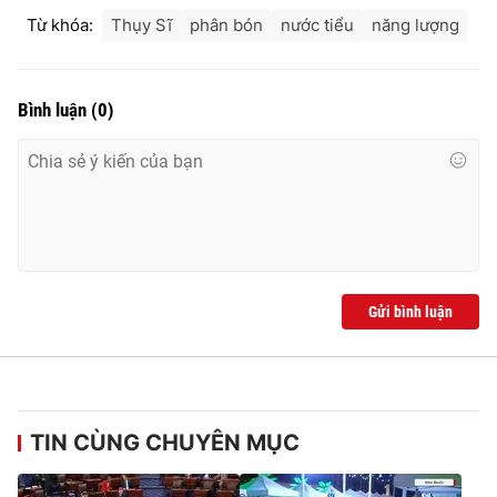
Từ khóa:
Thụy Sĩ
phân bón
nước tiểu
năng lượng
Bình luận
(
0
)
Gửi bình luận
TIN CÙNG CHUYÊN MỤC