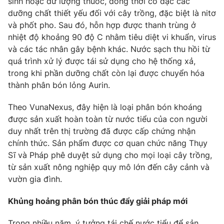
sinh hoặc dư lượng thuốc, đồng thời cô đặc các
Email:
toasoan@vtv.vn
dưỡng chất thiết yếu đối với cây trồng, đặc biệt là nitơ
Liên hệ quảng cáo:
024-7300.7108
và phốt pho. Sau đó, hỗn hợp được thanh trùng ở
nhiệt độ khoảng 90 độ C nhằm tiêu diệt vi khuẩn, virus
và các tác nhân gây bệnh khác. Nước sạch thu hồi từ
quá trình xử lý được tái sử dụng cho hệ thống xả,
trong khi phần dưỡng chất còn lại được chuyển hóa
thành phân bón lỏng Aurin.
Theo VunaNexus, đây hiện là loại phân bón khoáng
được sản xuất hoàn toàn từ nước tiểu của con người
duy nhất trên thị trường đã được cấp chứng nhận
chính thức. Sản phẩm được cơ quan chức năng Thụy
Sĩ và Pháp phê duyệt sử dụng cho mọi loại cây trồng,
® Cấm sao chép dưới mọi hình thức nếu không có sự chấp
thuận bằng văn bản. Ghi rõ nguồn VTV.vn khi phát hành lại
từ sản xuất nông nghiệp quy mô lớn đến cây cảnh và
thông tin từ website này.
vườn gia đình.
Khủng hoảng phân bón thúc đẩy giải pháp mới
Trong nhiều năm, ý tưởng tái chế nước tiểu để sản