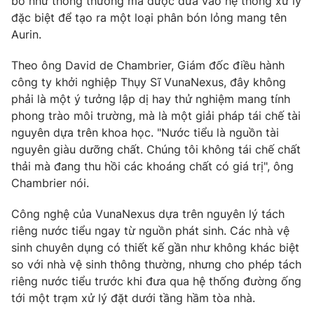
bỏ như thông thường mà được đưa vào hệ thống xử lý
đặc biệt để tạo ra một loại phân bón lỏng mang tên
Photo
Infographic
Aurin.
Video
Shorts video
Theo ông David de Chambrier, Giám đốc điều hành
công ty khởi nghiệp Thụy Sĩ VunaNexus, đây không
phải là một ý tưởng lập dị hay thử nghiệm mang tính
VTV Money
VTV Thể thao
phong trào môi trường, mà là một giải pháp tái chế tài
nguyên dựa trên khoa học. "Nước tiểu là nguồn tài
VTV Sức khoẻ
Bất động sản
nguyên giàu dưỡng chất. Chúng tôi không tái chế chất
thải mà đang thu hồi các khoáng chất có giá trị", ông
Chambrier nói.
Thị trường 24h
Tấm lòng Việt
Công nghệ của VunaNexus dựa trên nguyên lý tách
VTV4
Vươn mình bằng AI
riêng nước tiểu ngay từ nguồn phát sinh. Các nhà vệ
sinh chuyên dụng có thiết kế gần như không khác biệt
so với nhà vệ sinh thông thường, nhưng cho phép tách
VTV9
VTV8
riêng nước tiểu trước khi đưa qua hệ thống đường ống
tới một trạm xử lý đặt dưới tầng hầm tòa nhà.
Liên hệ tòa soạn
English