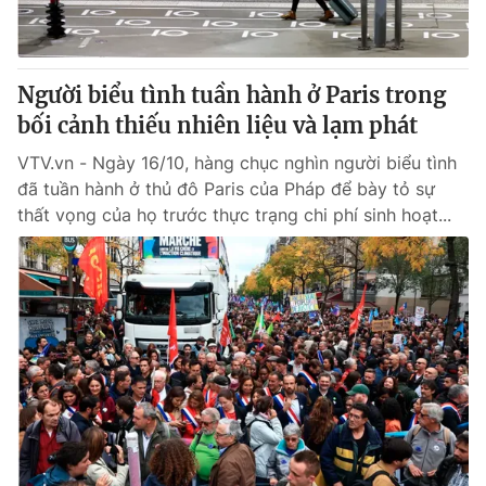
Cơ quan báo chí:
Thời báo VTV
Giấy phép hoạt động báo in và báo điện tử số 483/GP-BTTTT
cấp ngày 29/12/2023
Người biểu tình tuần hành ở Paris trong
Tổng Biên tập:
Vũ Thanh Thủy
bối cảnh thiếu nhiên liệu và lạm phát
Phó Tổng Biên tập:
Nguyễn Thị Mỹ Hạnh, Phạm Quốc Thắng,
VTV.vn - Ngày 16/10, hàng chục nghìn người biểu tình
Nguyễn Trọng Ninh
đã tuần hành ở thủ đô Paris của Pháp để bày tỏ sự
Tổng đài VTV:
024.38 355 931 - 024.38 355 932
thất vọng của họ trước thực trạng chi phí sinh hoạt...
Ðiện thoại Thời báo VTV:
024.66 897 897
Email:
toasoan@vtv.vn
Liên hệ quảng cáo:
024-7300.7108