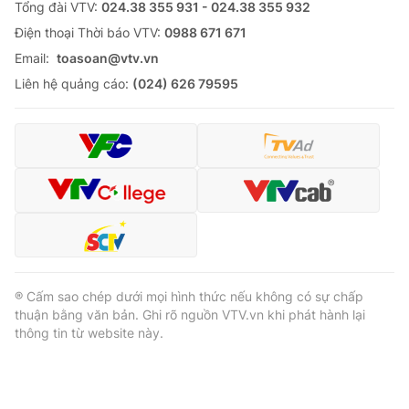
Tổng đài VTV:
024.38 355 931 - 024.38 355 932
Ðiện thoại Thời báo VTV:
0988 671 671
Email:
toasoan@vtv.vn
Liên hệ quảng cáo:
(024) 626 79595
® Cấm sao chép dưới mọi hình thức nếu không có sự chấp
thuận bằng văn bản. Ghi rõ nguồn VTV.vn khi phát hành lại
thông tin từ website này.