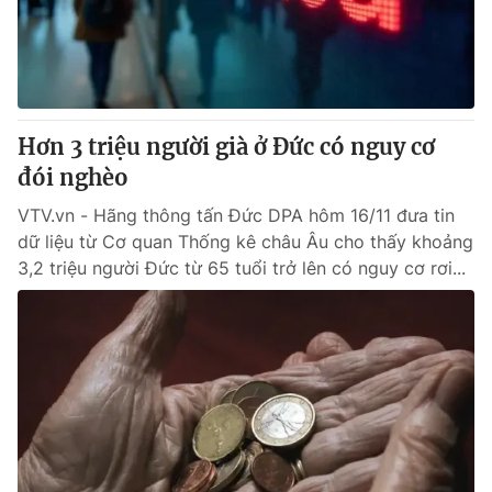
Giao lưu trực tuyến
Sản phẩm
Lịch phát sóng
Thị trường
Tư vấn
Hơn 3 triệu người già ở Đức có nguy cơ
Chuyên mục khác
đói nghèo
Emagazine
Podcast
VTV.vn - Hãng thông tấn Đức DPA hôm 16/11 đưa tin
dữ liệu từ Cơ quan Thống kê châu Âu cho thấy khoảng
Photo
Infographic
3,2 triệu người Đức từ 65 tuổi trở lên có nguy cơ rơi...
Video
Shorts video
VTV Money
VTV Thể thao
VTV Sức khoẻ
Bất động sản