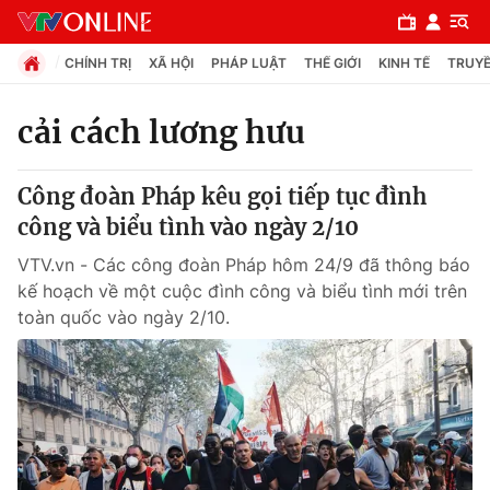
CHÍNH TRỊ
XÃ HỘI
PHÁP LUẬT
THẾ GIỚI
KINH TẾ
TRUYỀ
cải cách lương hưu
Chuyên mục
Công đoàn Pháp kêu gọi tiếp tục đình
Chính trị
công và biểu tình vào ngày 2/10
VTV.vn - Các công đoàn Pháp hôm 24/9 đã thông báo
Xã hội
kế hoạch về một cuộc đình công và biểu tình mới trên
toàn quốc vào ngày 2/10.
Pháp luật
Y tế
Thế giới