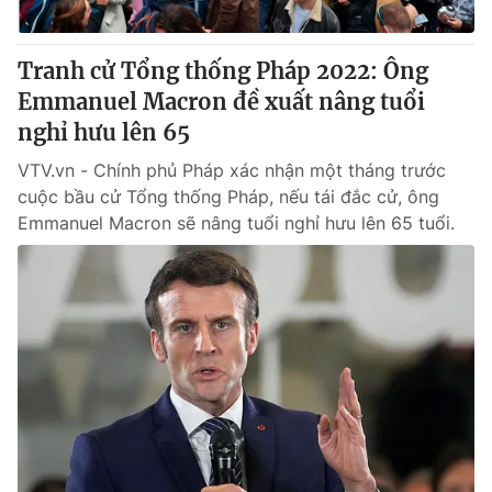
Tranh cử Tổng thống Pháp 2022: Ông
Emmanuel Macron đề xuất nâng tuổi
® Cấm sao chép dưới mọi hình thức nếu không có sự chấp
thuận bằng văn bản. Ghi rõ nguồn VTV.vn khi phát hành lại
nghỉ hưu lên 65
thông tin từ website này.
VTV.vn - Chính phủ Pháp xác nhận một tháng trước
cuộc bầu cử Tổng thống Pháp, nếu tái đắc cử, ông
Emmanuel Macron sẽ nâng tuổi nghỉ hưu lên 65 tuổi.