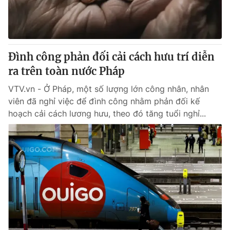
Thị trường 24h
Tấm lòng Việt
VTV4
Vươn mình bằng AI
Đình công phản đối cải cách hưu trí diễn
VTV9
VTV8
ra trên toàn nước Pháp
VTV.vn - Ở Pháp, một số lượng lớn công nhân, nhân
Liên hệ tòa soạn
English
viên đã nghỉ việc để đình công nhằm phản đối kế
hoạch cải cách lương hưu, theo đó tăng tuổi nghỉ...
THỜI BÁO VTV
Theo dõi báo trên
Cơ quan chủ quản:
Đài Truyền hình Việt Nam