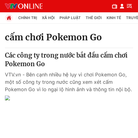
CHÍNH TRỊ
XÃ HỘI
PHÁP LUẬT
THẾ GIỚI
KINH TẾ
TRUYỀ
cấm chơi Pokemon Go
Chuyên mục
Các công ty trong nước bắt đầu cấm chơi
Chính trị
Pokemon Go
VTV.vn - Bên cạnh nhiều hệ lụy vì chơi Pokemon Go,
Xã hội
một số công ty trong nước cũng xem xét cấm
Pokemon Go vì lo ngại lộ hình ảnh và thông tin nội bộ.
Pháp luật
Y tế
Thế giới