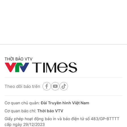
Tin tức
Kinh tế
Thế giới đó đây
Tài chính
Dữ liệu và đời sống
Câu chuyện quốc tế
Thị trường
Truyền hình
Góc doanh nghiệp
Phim VTV
THỜI BÁO VTV
Giải trí
Hậu trường
Điện ảnh
Đời sống
Nhân vật
Âm nhạc
Theo dõi báo trên
Du lịch
Khán giả
Giáo dục
Sao
Làm đẹp
Giải sao mai
Cơ quan chủ quản:
Đài Truyền hình Việt Nam
Tuyển sinh
Công nghệ
Cơ quan báo chí:
Thời báo VTV
Chất lượng cuộc sống
Học trực tuyến
Giấy phép hoạt động báo in và báo điện tử số 483/GP-BTTTT
Hitech Công nghệ tương lai
cấp ngày 29/12/2023