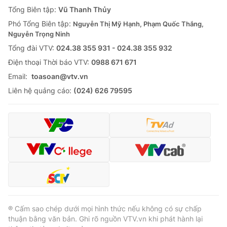
Giao lưu trực tuyến
Tổng Biên tập:
Vũ Thanh Thủy
Sản phẩm
Phó Tổng Biên tập:
Nguyễn Thị Mỹ Hạnh, Phạm Quốc Thắng,
Lịch phát sóng
Thị trường
Nguyễn Trọng Ninh
Tổng đài VTV:
024.38 355 931 - 024.38 355 932
Tư vấn
Ðiện thoại Thời báo VTV:
0988 671 671
Chuyên mục khác
Email:
toasoan@vtv.vn
Emagazine
Podcast
Liên hệ quảng cáo:
(024) 626 79595
Photo
Infographic
Video
Shorts video
VTV Money
VTV Thể thao
VTV Sức khoẻ
Bất động sản
® Cấm sao chép dưới mọi hình thức nếu không có sự chấp
thuận bằng văn bản. Ghi rõ nguồn VTV.vn khi phát hành lại