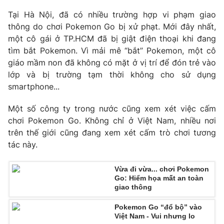
Phim VTV
Giải trí
Tại Hà Nội, đã có nhiều trường hợp vi phạm giao
Hậu trường
thông do chơi Pokemon Go bị xử phạt. Mới đây nhất,
Điện ảnh
một cô gái ở TP.HCM đã bị giật điện thoại khi đang
Đời sống
Nhân vật
tìm bắt Pokemon. Vì mải mê “bắt” Pokemon, một cô
Âm nhạc
Du lịch
giáo mầm non đã không có mặt ở vị trí để đón trẻ vào
Khán giả
Giáo dục
Sao
lớp và bị trường tạm thời không cho sử dụng
Làm đẹp
Giải sao mai
smartphone...
Tuyển sinh
Công nghệ
Chất lượng cuộc sống
Một số công ty trong nước cũng xem xét việc cấm
Học trực tuyến
Hitech Công nghệ tương lai
chơi Pokemon Go. Không chỉ ở Việt Nam, nhiều nơi
Giao lưu trực tuyến
trên thế giới cũng đang xem xét cấm trò chơi tương
Sản phẩm
tác này.
Lịch phát sóng
Thị trường
Vừa đi vừa... chơi Pokemon
Tư vấn
Go: Hiểm họa mất an toàn
giao thông
Chuyên mục khác
Pokemon Go “đổ bộ” vào
Emagazine
Podcast
Việt Nam - Vui nhưng lo