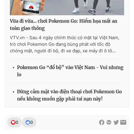
Vừa đi vừa... chơi Pokemon Go: Hiểm họa mất an
toàn giao thông
THỜI BÁO VTV
VTV.vn - Sau 4 ngày chính thức có mặt tại Việt Nam,
trò chơi Pokemon Go đang bùng phát với tốc độ
chóng mặt, người đi bộ, đi xe đạp, xe máy đi ô tô...
Theo dõi báo trên
Pokemon Go “đổ bộ” vào Việt Nam - Vui nhưng
lo
Cơ quan chủ quản:
Đài Truyền hình Việt Nam
Cơ quan báo chí:
Thời báo VTV
Đừng cắm mặt vào điện thoại chơi Pokemon Go
Giấy phép hoạt động báo in và báo điện tử số 483/GP-BTTTT
cấp ngày 29/12/2023
nếu không muốn gặp phải tai nạn này!
Tổng Biên tập:
Vũ Thanh Thủy
Phó Tổng Biên tập:
Nguyễn Thị Mỹ Hạnh, Phạm Quốc Thắng,
Nguyễn Trọng Ninh
0
0
Tổng đài VTV:
024.38 355 931 - 024.38 355 932