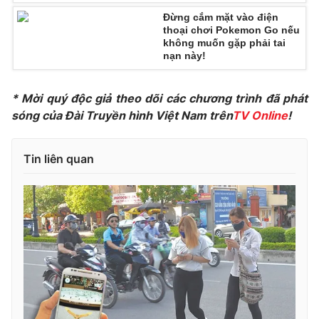
Đừng cắm mặt vào điện
Photo
Infographic
thoại chơi Pokemon Go nếu
không muốn gặp phải tai
nạn này!
Video
Shorts video
* Mời quý độc giả theo dõi các chương trình đã phát
VTV Money
VTV Thể thao
sóng của Đài Truyền hình Việt Nam trên
TV Online
!
VTV Sức khoẻ
Bất động sản
Tin liên quan
Thị trường 24h
Tấm lòng Việt
VTV4
Vươn mình bằng AI
VTV9
VTV8
Liên hệ tòa soạn
English