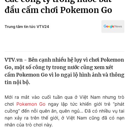
Chính trị
Truyền hình
đầu cấm chơi Pokemon Go
Văn hóa - Giải trí
Xã hội
Y tế
Trung tâm tin tức VTV24
Đời sống
Pháp luật
Công nghệ
Giáo dục
Y tế
VTV.vn - Bên cạnh nhiều hệ lụy vì chơi Pokemon
Go, một số công ty trong nước cũng xem xét
Thế giới
cấm Pokemon Go vì lo ngại lộ hình ảnh và thông
Tin tức
tin nội bộ.
Kinh tế
Thế giới đó đây
Mới ra mắt vào cuối tuần qua ở Việt Nam nhưng trò
Tài chính
Dữ liệu và đời sống
Câu chuyện quốc tế
chơi
Pokemon Go
ngay lập tức khiến giới trẻ “phát
Thị trường
cuồng” đến nỗi quên ăn, quên ngủ… Đã có nhiều vụ tai
nạn xảy ra trên thế giới, ở Việt Nam cũng đã có nạn
Truyền hình
Góc doanh nghiệp
nhân của trò chơi này.