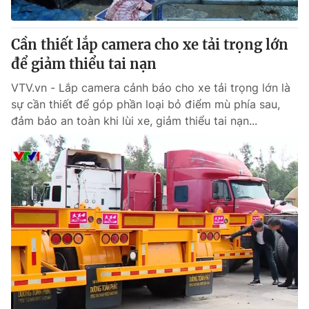
® Cấm sao chép dưới mọi hình thức nếu không có sự chấp
Cần thiết lắp camera cho xe tải trọng lớn
thuận bằng văn bản. Ghi rõ nguồn VTV.vn khi phát hành lại
để giảm thiểu tai nạn
thông tin từ website này.
VTV.vn - Lắp camera cảnh báo cho xe tải trọng lớn là
sự cần thiết để góp phần loại bỏ điểm mù phía sau,
đảm bảo an toàn khi lùi xe, giảm thiểu tai nạn...