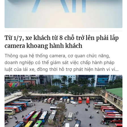
Giao lưu trực tuyến
Sản phẩm
Lịch phát sóng
Thị trường
Tư vấn
Từ 1/7, xe khách từ 8 chỗ trở lên phải lắp
Chuyên mục khác
camera khoang hành khách
Emagazine
Podcast
Thông qua hệ thống camera, cơ quan chức năng,
doanh nghiệp có thể giám sát việc chấp hành pháp
Photo
Infographic
luật của lái xe, đồng thời hỗ trợ phát hiện hành vi vi...
Video
Shorts video
VTV Money
VTV Thể thao
VTV Sức khoẻ
Bất động sản