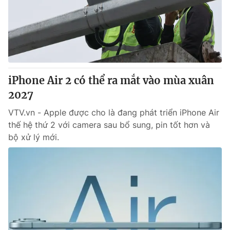
Tin tức
Kinh tế
Thế giới đó đây
Tài chính
Dữ liệu và đời sống
Câu chuyện quốc tế
Thị trường
iPhone Air 2 có thể ra mắt vào mùa xuân
Truyền hình
Góc doanh nghiệp
2027
Phim VTV
Giải trí
VTV.vn - Apple được cho là đang phát triển iPhone Air
Hậu trường
thế hệ thứ 2 với camera sau bổ sung, pin tốt hơn và
Điện ảnh
bộ xử lý mới.
Đời sống
Nhân vật
Âm nhạc
Du lịch
Khán giả
Giáo dục
Sao
Làm đẹp
Giải sao mai
Tuyển sinh
Công nghệ
Chất lượng cuộc sống
Học trực tuyến
Hitech Công nghệ tương lai