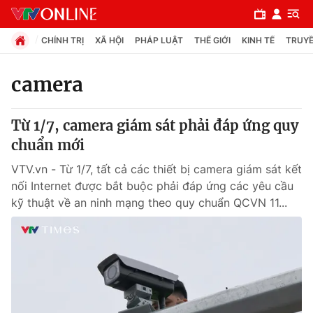
CHÍNH TRỊ
XÃ HỘI
PHÁP LUẬT
THẾ GIỚI
KINH TẾ
TRUYỀ
camera
Chuyên mục
Từ 1/7, camera giám sát phải đáp ứng quy
Chính trị
chuẩn mới
VTV.vn - Từ 1/7, tất cả các thiết bị camera giám sát kết
Xã hội
nối Internet được bắt buộc phải đáp ứng các yêu cầu
kỹ thuật về an ninh mạng theo quy chuẩn QCVN 11...
Pháp luật
Y tế
Thế giới