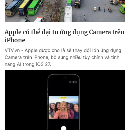
Thị trường 24h
Tấm lòng Việt
VTV4
Vươn mình bằng AI
Apple có thể đại tu ứng dụng Camera trên
VTV9
VTV8
iPhone
VTV.vn - Apple được cho là sẽ thay đổi lớn ứng dụng
Liên hệ tòa soạn
English
Camera trên iPhone, bổ sung nhiều tùy chỉnh và tính
năng AI trong iOS 27.
THỜI BÁO VTV
Theo dõi báo trên
Cơ quan chủ quản:
Đài Truyền hình Việt Nam
Cơ quan báo chí:
Thời báo VTV