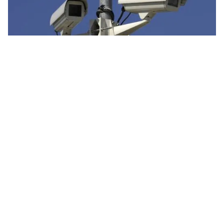
Tin mới
Video
Live
Emagazine
Trang chủ
Thế giới cẩn trọng với camera
VTV.vn - Những chiếc camera được lắp ở khắp nơi
khiến nguy cơ bị kiểm soát, xâm phạm quyền tự do cá
nhân trở nên hiển hiện.