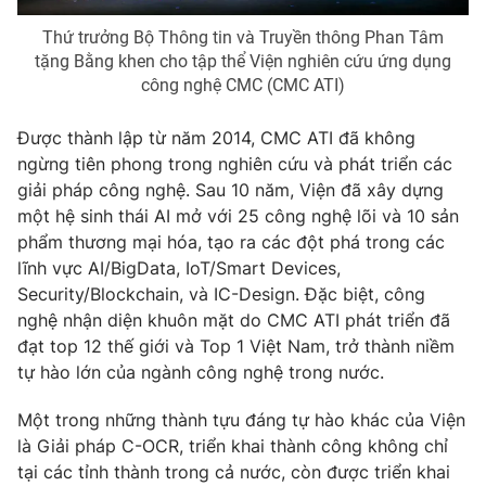
Email:
toasoan@vtv.vn
Liên hệ quảng cáo:
024-7300.7108
Thứ trưởng Bộ Thông tin và Truyền thông Phan Tâm
tặng Bằng khen cho tập thể Viện nghiên cứu ứng dụng
công nghệ CMC (CMC ATI)
Được thành lập từ năm 2014, CMC ATI đã không
ngừng tiên phong trong nghiên cứu và phát triển các
giải pháp công nghệ. Sau 10 năm, Viện đã xây dựng
một hệ sinh thái AI mở với 25 công nghệ lõi và 10 sản
phẩm thương mại hóa, tạo ra các đột phá trong các
lĩnh vực AI/BigData, IoT/Smart Devices,
Security/Blockchain, và IC-Design. Đặc biệt, công
nghệ nhận diện khuôn mặt do CMC ATI phát triển đã
® Cấm sao chép dưới mọi hình thức nếu không có sự chấp
đạt top 12 thế giới và Top 1 Việt Nam, trở thành niềm
thuận bằng văn bản. Ghi rõ nguồn VTV.vn khi phát hành lại
tự hào lớn của ngành công nghệ trong nước.
thông tin từ website này.
Một trong những thành tựu đáng tự hào khác của Viện
là Giải pháp C-OCR, triển khai thành công không chỉ
tại các tỉnh thành trong cả nước, còn được triển khai