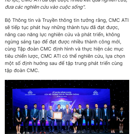
đưa các nghiên cứu vào cuộc sống"
.
Bộ Thông tin và Truyền thông tin tưởng rằng, CMC ATI
sẽ tiếp tục phát huy những thành tựu đã đạt được,
THỜI BÁO VTV
nâng cao năng lực nghiên cứu và phát triển, không
ngừng sáng tạo để đạt được nhiều thành công mới,
Theo dõi báo trên
cùng Tập đoàn CMC định hình và thực hiện các mục
tiêu chiến lược, CMC ATI có thể nghiên cứu, lựa chọn
một số định hướng sau để tập trung phát triển cùng
Cơ quan chủ quản:
Đài Truyền hình Việt Nam
tập đoàn CMC.
Cơ quan báo chí:
Thời báo VTV
Giấy phép hoạt động báo in và báo điện tử số 483/GP-BTTTT
cấp ngày 29/12/2023
Tổng Biên tập:
Vũ Thanh Thủy
Phó Tổng Biên tập:
Nguyễn Thị Mỹ Hạnh, Phạm Quốc Thắng,
Nguyễn Trọng Ninh
Tổng đài VTV:
024.38 355 931 - 024.38 355 932
Ðiện thoại Thời báo VTV:
024.66 897 897