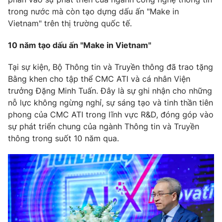
Phim VTV
Giải trí
trong nước mà còn tạo dựng dấu ấn "Make in
Hậu trường
Vietnam" trên thị trường quốc tế.
Điện ảnh
Đời sống
Nhân vật
10 năm tạo dấu ấn "Make in Vietnam"
Âm nhạc
Du lịch
Khán giả
Tại sự kiện, Bộ Thông tin và Truyền thông đã trao tặng
Giáo dục
Sao
Bằng khen cho tập thể CMC ATI và cá nhân Viện
Làm đẹp
Giải sao mai
Tuyển sinh
trưởng Đặng Minh Tuấn. Đây là sự ghi nhận cho những
Công nghệ
Chất lượng cuộc sống
nỗ lực không ngừng nghỉ, sự sáng tạo và tinh thần tiên
Học trực tuyến
phong của CMC ATI trong lĩnh vực R&D, đóng góp vào
Hitech Công nghệ tương lai
Giao lưu trực tuyến
sự phát triển chung của ngành Thông tin và Truyền
Sản phẩm
thông trong suốt 10 năm qua.
Lịch phát sóng
Thị trường
Tư vấn
Chuyên mục khác
Emagazine
Podcast