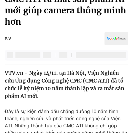
Chính trị
Truyền hình
mới giúp camera thông minh
Văn hóa - Giải trí
Xã hội
hơn
Y tế
Đời sống
Pháp luật
Công nghệ
P.V
Giáo dục
Y tế
Thế giới
VTV.vn - Ngày 14/11, tại Hà Nội, Viện Nghiên
cứu Ứng dụng Công nghệ CMC (CMC ATI) đã tổ
Tin tức
Kinh tế
chức lễ kỷ niệm 10 năm thành lập và ra mắt sản
Thế giới đó đây
phẩm AI mới.
Tài chính
Dữ liệu và đời sống
Câu chuyện quốc tế
Đây là sự kiện đánh dấu chặng đường 10 năm hình
Thị trường
thành, nghiên cứu và phát triển công nghệ của Viện
Truyền hình
Góc doanh nghiệp
ATI. Những thành tựu của CMC ATI không chỉ góp
phần vào sự phát triển của ngành công nghệ thông tin