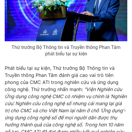
Photo
Infographic
Video
Shorts video
VTV Money
VTV Thể thao
Thứ trưởng Bộ Thông tin và Truyền thông Phan Tâm
phát biểu tại sự kiện
VTV Sức khoẻ
Bất động sản
Phát biểu tại sự kiện, Thứ trưởng Bộ Thông tin và
Truyền thông Phan Tâm đánh giá cao vai trò tiên
Thị trường 24h
Tấm lòng Việt
phong của CMC ATI trong nghiên cứu và ứng dụng
công nghệ. Thứ trưởng nhấn mạnh:
"Viện Nghiên cứu
VTV4
Vươn mình bằng AI
Ứng dụng công nghệ CMC có nhiệm vụ chính là ‘Nghiên
cứu’. Nghiên cứu công nghệ số nhưng cái mang lại giá
trị cho CMC và cho Việt Nam lại nằm ở chỗ ‘Ứng dụng’-
VTV9
VTV8
ứng dụng công nghệ số để mọi người dân được thụ
hưởng thành quả của công nghệ số. Trong hơn 10 năm
Liên hệ tòa soạn
English
nỗ lực, CMC ATI đã đạt được nhiều kết quả nghiên cứu,