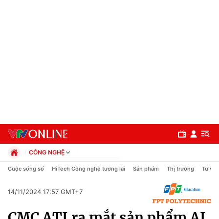
CÔNG NGHỆ
Chính trị
Cuộc sống số
HiTech Công nghệ tương lai
Sản phẩm
Thị trường
Tư vấn
Xã hội
Pháp luật
14/11/2024 17:57 GMT+7
Chuyên mục
Kinh tế
CMC ATI ra mắt sản phẩm AI
Thể thao