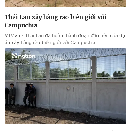
Thị trường 24h
Tấm lòng Việt
Thái Lan xây hàng rào biên giới với
VTV4
Vươn mình bằng AI
Campuchia
VTV.vn - Thái Lan đã hoàn thành đoạn đầu tiên của dự
VTV9
VTV8
án xây hàng rào biên giới với Campuchia.
Liên hệ tòa soạn
English
THỜI BÁO VTV
Theo dõi báo trên
Cơ quan chủ quản:
Đài Truyền hình Việt Nam
Cơ quan báo chí:
Thời báo VTV