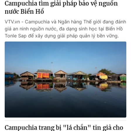
Campuchia tìm giải pháp bảo vệ nguồn
Giấy phép hoạt động báo in và báo điện tử số 483/GP-BTTTT
cấp ngày 29/12/2023
nước Biển Hồ
Tổng Biên tập:
Vũ Thanh Thủy
VTV.vn - Campuchia và Ngân hàng Thế giới đang đánh
Phó Tổng Biên tập:
Nguyễn Thị Mỹ Hạnh, Phạm Quốc Thắng,
giá an ninh nguồn nước, đa dạng sinh học tại Biển Hồ
Nguyễn Trọng Ninh
Tonle Sap để xây dựng giải pháp quản lý bền vững.
Tổng đài VTV:
024.38 355 931 - 024.38 355 932
Ðiện thoại Thời báo VTV:
024.66 897 897
Email:
toasoan@vtv.vn
Liên hệ quảng cáo:
024-7300.7108
Campuchia trang bị "lá chắn" tin giả cho