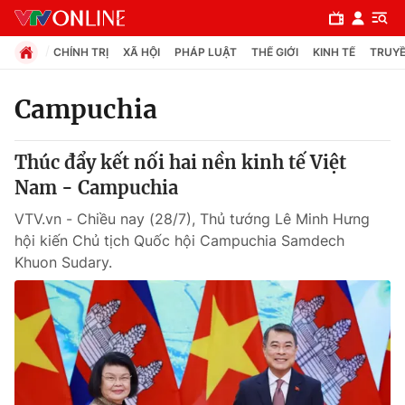
CHÍNH TRỊ
XÃ HỘI
PHÁP LUẬT
THẾ GIỚI
KINH TẾ
TRUYỀ
Campuchia
Chuyên mục
Thúc đẩy kết nối hai nền kinh tế Việt
Chính trị
Nam - Campuchia
VTV.vn - Chiều nay (28/7), Thủ tướng Lê Minh Hưng
Xã hội
hội kiến Chủ tịch Quốc hội Campuchia Samdech
Khuon Sudary.
Pháp luật
Y tế
Thế giới