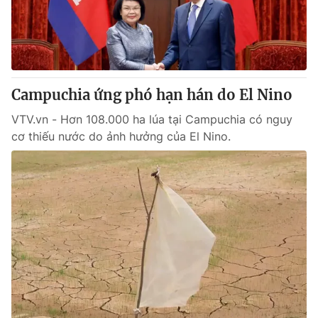
Giao lưu trực tuyến
Sản phẩm
Lịch phát sóng
Thị trường
Tư vấn
Campuchia ứng phó hạn hán do El Nino
Chuyên mục khác
Emagazine
VTV.vn - Hơn 108.000 ha lúa tại Campuchia có nguy
Podcast
cơ thiếu nước do ảnh hưởng của El Nino.
Photo
Infographic
Video
Shorts video
VTV Money
VTV Thể thao
VTV Sức khoẻ
Bất động sản