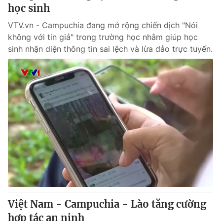
học sinh
VTV.vn - Campuchia đang mở rộng chiến dịch "Nói
® Cấm sao chép dưới mọi hình thức nếu không có sự chấp
không với tin giả" trong trường học nhằm giúp học
thuận bằng văn bản. Ghi rõ nguồn VTV.vn khi phát hành lại
thông tin từ website này.
sinh nhận diện thông tin sai lệch và lừa đảo trực tuyến.
Việt Nam - Campuchia - Lào tăng cường
hợp tác an ninh