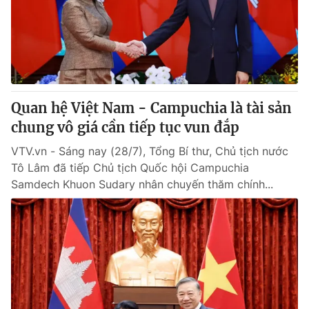
Tin tức
Kinh tế
Thế giới đó đây
Tài chính
Dữ liệu và đời sống
Câu chuyện quốc tế
Thị trường
Quan hệ Việt Nam - Campuchia là tài sản
Truyền hình
Góc doanh nghiệp
chung vô giá cần tiếp tục vun đắp
Phim VTV
Giải trí
VTV.vn - Sáng nay (28/7), Tổng Bí thư, Chủ tịch nước
Hậu trường
Tô Lâm đã tiếp Chủ tịch Quốc hội Campuchia
Điện ảnh
Samdech Khuon Sudary nhân chuyến thăm chính...
Đời sống
Nhân vật
Âm nhạc
Du lịch
Khán giả
Giáo dục
Sao
Làm đẹp
Giải sao mai
Tuyển sinh
Công nghệ
Chất lượng cuộc sống
Học trực tuyến
Hitech Công nghệ tương lai