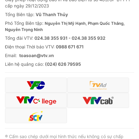
Giao lưu trực tuyến
cấp ngày 29/12/2023
Sản phẩm
Tổng Biên tập:
Vũ Thanh Thủy
Lịch phát sóng
Thị trường
Phó Tổng Biên tập:
Nguyễn Thị Mỹ Hạnh, Phạm Quốc Thắng,
Nguyễn Trọng Ninh
Tư vấn
Tổng đài VTV:
024.38 355 931 - 024.38 355 932
Chuyên mục khác
Ðiện thoại Thời báo VTV:
0988 671 671
Emagazine
Podcast
Email:
toasoan@vtv.vn
Liên hệ quảng cáo:
(024) 626 79595
Photo
Infographic
Video
Shorts video
VTV Money
VTV Thể thao
VTV Sức khoẻ
Bất động sản
® Cấm sao chép dưới mọi hình thức nếu không có sự chấp