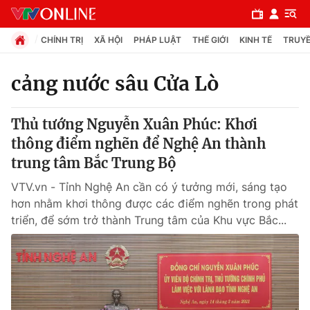
CHÍNH TRỊ
XÃ HỘI
PHÁP LUẬT
THẾ GIỚI
KINH TẾ
TRUYỀ
cảng nước sâu Cửa Lò
Chuyên mục
Thủ tướng Nguyễn Xuân Phúc: Khơi
Chính trị
thông điểm nghẽn để Nghệ An thành
trung tâm Bắc Trung Bộ
Xã hội
VTV.vn - Tỉnh Nghệ An cần có ý tưởng mới, sáng tạo
hơn nhằm khơi thông được các điểm nghẽn trong phát
Pháp luật
triển, để sớm trở thành Trung tâm của Khu vực Bắc...
Y tế
Thế giới