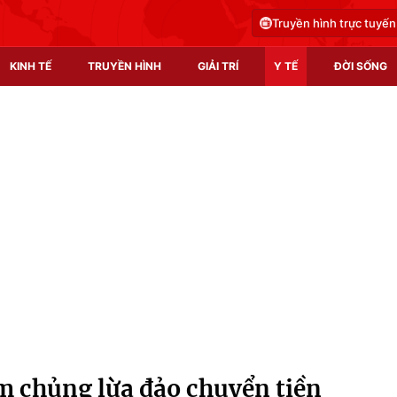
Truyền hình trực tuyến
KINH TẾ
TRUYỀN HÌNH
GIẢI TRÍ
Y TẾ
ĐỜI SỐNG
Pháp luật
Y tế
Truyền hình
Multimedia
Phim VTV
Video
Hậu trường
Shorts video
Nhân vật
Podcast
Khán giả
EMagazine
Giải sao mai
Photo
m chủng lừa đảo chuyển tiền
Infographic