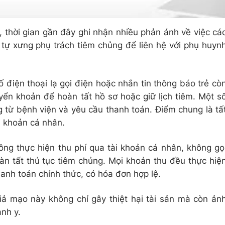
 thời gian gần đây ghi nhận nhiều phản ánh về việc cá
 tự xưng phụ trách tiêm chủng để liên hệ với phụ huyn
 điện thoại lạ gọi điện hoặc nhắn tin thông báo trẻ cò
yển khoản để hoàn tất hồ sơ hoặc giữ lịch tiêm. Một s
 từ bệnh viện và yêu cầu thanh toán. Điểm chung là tấ
i khoản cá nhân.
ông thực hiện thu phí qua tài khoản cá nhân, không gọ
n tất thủ tục tiêm chủng. Mọi khoản thu đều thực hiệ
hanh toán chính thức, có hóa đơn hợp lệ.
iả mạo này không chỉ gây thiệt hại tài sản mà còn ản
nh y.