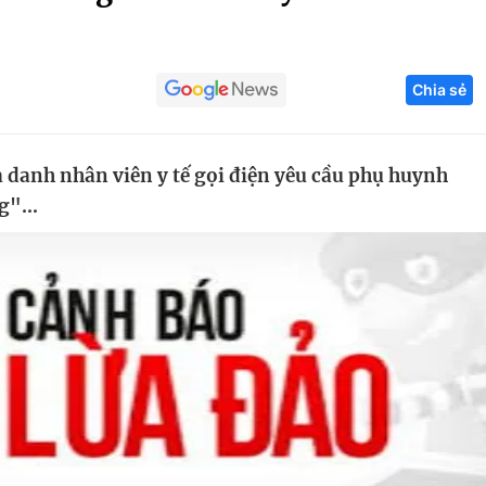
Góc ảnh
Chia sẻ
Giáo dục
Công nghệ
Tuyển sinh
Hitech Công ng
ả danh nhân viên y tế gọi điện yêu cầu phụ huynh
Học trực tuyến
Sản phẩm
g"...
g
Thị trường
Tư vấn