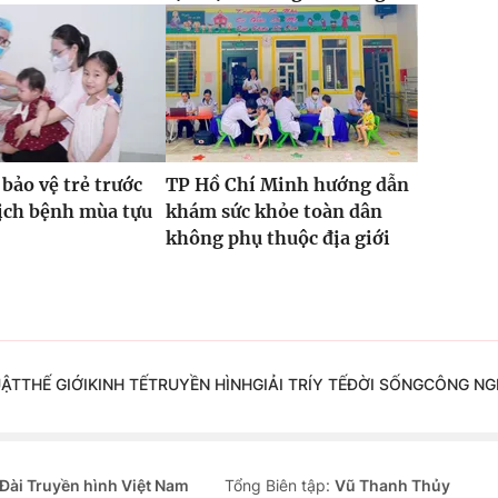
bảo vệ trẻ trước
TP Hồ Chí Minh hướng dẫn
ịch bệnh mùa tựu
khám sức khỏe toàn dân
không phụ thuộc địa giới
UẬT
THẾ GIỚI
KINH TẾ
TRUYỀN HÌNH
GIẢI TRÍ
Y TẾ
ĐỜI SỐNG
CÔNG NG
Đài Truyền hình Việt Nam
Tổng Biên tập:
Vũ Thanh Thủy