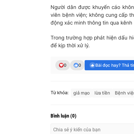
Người dân được khuyến cáo không
viên bệnh viện; không cung cấp t
động xác minh thông tin qua kênh c
Trong trường hợp phát hiện dấu h
để kịp thời xử lý.
0
0
Bài đọc hay? Thả t
Từ khóa:
giả mạo
lừa tiền
Bệnh việ
Bình luận
(
0
)