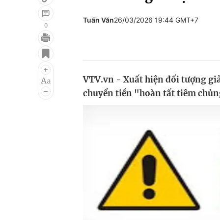
Tuấn Văn
26/03/2026 19:44 GMT+7
0
Giải trí
Đời sống
Điện ảnh
Du lịch
VTV.vn - Xuất hiện đối tượng gi
Âm nhạc
Làm đẹp
chuyển tiền "hoàn tất tiêm chủn
Sao
Chất lượng cuộc sốn