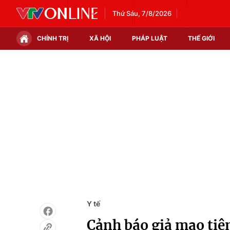
Thứ Sáu, 7/8/2026
CHÍNH TRỊ
XÃ HỘI
PHÁP LUẬT
THẾ GIỚI
Chính trị
Xã hội
Thế giới
Kinh tế
Tin tức
Tài chính
Thế giới đó đây
Thị trường
Câu chuyện quốc tế
Góc doanh nghiệp
Dữ liệu và đời sống
Y tế
Cảnh báo giả mạo tiê