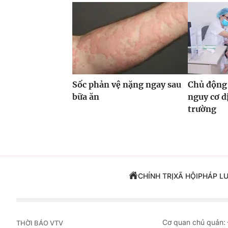
Sốc phản vệ nặng ngay sau
Chủ động 
bữa ăn
nguy cơ d
trường
CHÍNH TRỊ
XÃ HỘI
PHÁP L
Cơ quan chủ quản:
THỜI BÁO VTV