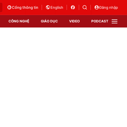
Cổng thông tin
English
Đăng nhập
CÔNG NGHỆ
GIÁO DỤC
VIDEO
PODCAST
VTV Money
VTV Thể thao
VTV Sức khoẻ
Bất động sản
Thị trường 24h
Tấm lòng Việt
Vươn mình bằng AI
VTV4
VTV8
VTV9
Lịch phát sóng
Giao lưu trực tuyến
Sự kiện