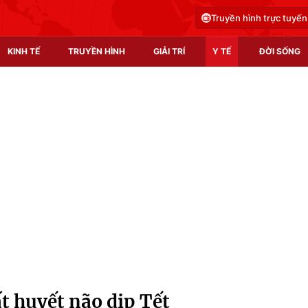
Truyền hình trực tuyến
KINH TẾ
TRUYỀN HÌNH
GIẢI TRÍ
Y TẾ
ĐỜI SỐNG
Pháp luật
Y tế
Truyền hình
Multimedia
Phim VTV
Video
Hậu trường
Shorts video
Nhân vật
Podcast
Khán giả
EMagazine
Giải sao mai
Photo
t huyết não dịp Tết
Infographic