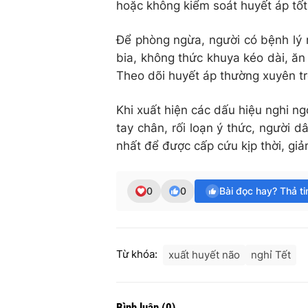
hoặc không kiểm soát huyết áp tốt 
Để phòng ngừa, người có bệnh lý 
bia, không thức khuya kéo dài, ăn 
Theo dõi huyết áp thường xuyên tro
Khi xuất hiện các dấu hiệu nghi ng
tay chân, rối loạn ý thức, người
nhất để được cấp cứu kịp thời, gi
0
0
Bài đọc hay? Thả t
Từ khóa:
xuất huyết não
nghỉ Tết
Bình luận
(
0
)