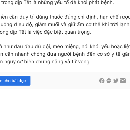
trong dịp Tết là những yếu tố dễ khởi phát bệnh.
nền cần duy trì dùng thuốc đúng chỉ định, hạn chế rượ
uống điều độ, giảm muối và giữ ấm cơ thể khi trời lạnh
ng dịp Tết là việc đặc biệt quan trọng.
ờ như đau đầu dữ dội, méo miệng, nói khó, yếu hoặc liệ
 dân cần nhanh chóng đưa người bệnh đến cơ sở y tế gầ
ảm nguy cơ biến chứng nặng và tử vong.
im cho bài đọc