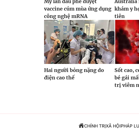
Mỹ lần đầu phê duyệt
Australia
vaccine cúm mùa ứng dụng
khám y họ
công nghệ mRNA
tiên
Hai người bỏng nặng do
Sốt cao, c
điện cao thế
bé gái mấ
trị viêm 
CHÍNH TRỊ
XÃ HỘI
PHÁP L