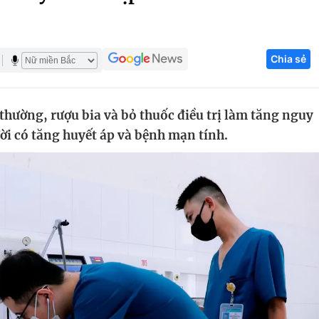
Góc ảnh
Chia sẻ
Giáo dục
Công nghệ
Tuyển sinh
Hitech Công ng
 thường, rượu bia và bỏ thuốc điều trị làm tăng nguy
Học trực tuyến
Sản phẩm
ười có tăng huyết áp và bệnh mạn tính.
g
Thị trường
Tư vấn