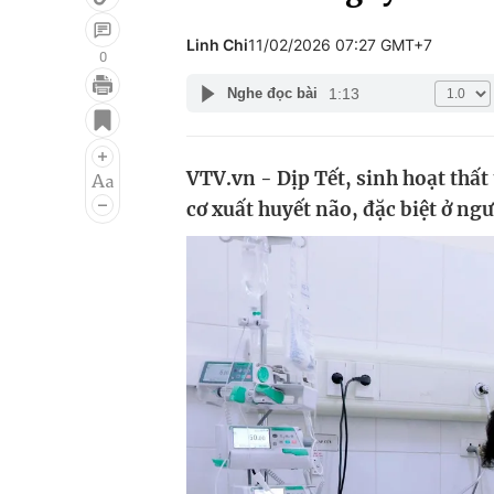
Linh Chi
11/02/2026 07:27 GMT+7
0
1:13
Nghe đọc bài
Giải trí
Đời sống
Điện ảnh
Du lịch
VTV.vn - Dịp Tết, sinh hoạt thất
Âm nhạc
Làm đẹp
cơ xuất huyết não, đặc biệt ở ng
Sao
Chất lượng cuộc sốn