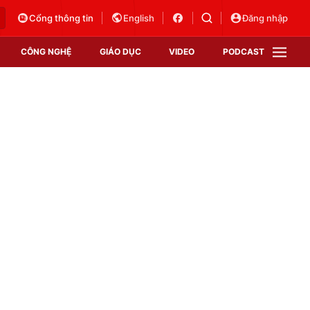
Cổng thông tin
English
Đăng nhập
CÔNG NGHỆ
GIÁO DỤC
VIDEO
PODCAST
VTV Money
VTV Thể thao
VTV Sức khoẻ
Bất động sản
Thị trường 24h
Tấm lòng Việt
Vươn mình bằng AI
VTV4
VTV8
VTV9
Lịch phát sóng
Giao lưu trực tuyến
Sự kiện