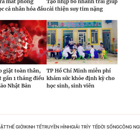
 ra mắt phòng
Tạo nhịp bó nhánh trái giúp
c cá nhân hóa đầu
cải thiện suy tim nặng
o giật toàn thân,
TP Hồ Chí Minh miễn phí
t gần 1 tháng điều
khám sức khỏe định kỳ cho
não Nhật Bản
học sinh, sinh viên
UẬT
THẾ GIỚI
KINH TẾ
TRUYỀN HÌNH
GIẢI TRÍ
Y TẾ
ĐỜI SỐNG
CÔNG NG