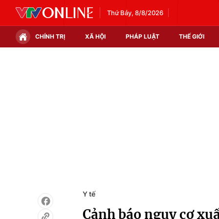
Thứ Bảy, 8/8/2026
CHÍNH TRỊ
XÃ HỘI
PHÁP LUẬT
THẾ GIỚI
Chính trị
Xã hội
Thế giới
Kinh tế
Tin tức
Tài chính
Thế giới đó đây
Thị trường
Câu chuyện quốc tế
Góc doanh nghiệp
Dữ liệu và đời sống
Y tế
Cảnh báo nguy cơ xuấ