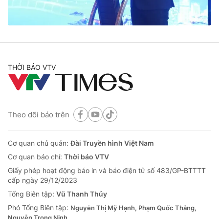
Thị trường 24h
Tấm lòng Việt
VTV4
Vươn mình bằng AI
VTV9
VTV8
THỜI BÁO VTV
Liên hệ tòa soạn
English
Theo dõi báo trên
THỜI BÁO VTV
Cơ quan chủ quản:
Đài Truyền hình Việt Nam
Cơ quan báo chí:
Thời báo VTV
Giấy phép hoạt động báo in và báo điện tử số 483/GP-BTTTT
cấp ngày 29/12/2023
Theo dõi báo trên
Tổng Biên tập:
Vũ Thanh Thủy
Phó Tổng Biên tập:
Nguyễn Thị Mỹ Hạnh, Phạm Quốc Thắng,
Cơ quan chủ quản:
Đài Truyền hình Việt Nam
Nguyễn Trọng Ninh