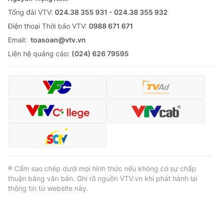
Cơ quan báo chí:
Tổng đài VTV:
024.38 355 931 - 024.38 355 932
Thời báo VTV
Giấy phép hoạt động báo in và báo điện tử số 483/GP-BTTTT
Ðiện thoại Thời báo VTV:
0988 671 671
cấp ngày 29/12/2023
Email:
toasoan@vtv.vn
Tổng Biên tập:
Vũ Thanh Thủy
Liên hệ quảng cáo:
(024) 626 79595
Phó Tổng Biên tập:
Nguyễn Thị Mỹ Hạnh, Phạm Quốc Thắng,
Nguyễn Trọng Ninh
Tổng đài VTV:
024.38 355 931 - 024.38 355 932
Ðiện thoại Thời báo VTV:
024.66 897 897
Email:
toasoan@vtv.vn
Liên hệ quảng cáo:
024-7300.7108
® Cấm sao chép dưới mọi hình thức nếu không có sự chấp
thuận bằng văn bản. Ghi rõ nguồn VTV.vn khi phát hành lại
thông tin từ website này.