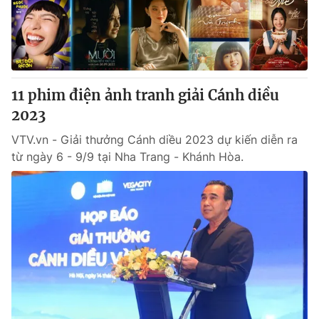
Giao lưu trực tuyến
Sản phẩm
Lịch phát sóng
Thị trường
Tư vấn
11 phim điện ảnh tranh giải Cánh diều
Chuyên mục khác
2023
Emagazine
Podcast
VTV.vn - Giải thưởng Cánh diều 2023 dự kiến diễn ra
từ ngày 6 - 9/9 tại Nha Trang - Khánh Hòa.
Photo
Infographic
Video
Shorts video
VTV Money
VTV Thể thao
VTV Sức khoẻ
Bất động sản