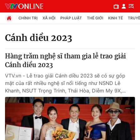
CHÍNH TRỊ
XÃ HỘI
PHÁP LUẬT
THẾ GIỚI
KINH TẾ
TRUYỀ
Cánh diều 2023
Chuyên mục
Hàng trăm nghệ sĩ tham gia lễ trao giải
Chính trị
Cánh diều 2023
VTV.vn - Lễ trao giải Cánh diều 2023 sẽ có sự góp
Xã hội
mặt của rất nhiều nghệ sĩ nổi tiếng như NSND Lê
Khanh, NSƯT Trọng Trinh, Thái Hòa, Diễm My 9X,...
Pháp luật
Y tế
Thế giới