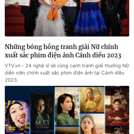
Tin tức
Kinh tế
Thế giới đó đây
Tài chính
Dữ liệu và đời sống
Câu chuyện quốc tế
Thị trường
Những bóng hồng tranh giải Nữ chính
Truyền hình
Góc doanh nghiệp
xuất sắc phim điện ảnh Cánh diều 2023
Phim VTV
Giải trí
VTV.vn - 24 nghệ sĩ sẽ cùng cạnh tranh giải thưởng Nữ
Hậu trường
diễn viên chính xuất sắc phim điện ảnh tại Cánh diều
Điện ảnh
2023.
Đời sống
Nhân vật
Âm nhạc
Du lịch
Khán giả
Giáo dục
Sao
Làm đẹp
Giải sao mai
Tuyển sinh
Công nghệ
Chất lượng cuộc sống
Học trực tuyến
Hitech Công nghệ tương lai