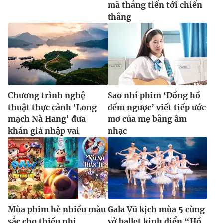
mã thẳng tiến tới chiến
thắng
Chương trình nghệ
Sao nhí phim ‘Đồng hồ
thuật thực cảnh 'Long
đếm ngược’ viết tiếp ước
mạch Nà Hang' đưa
mơ của mẹ bằng âm
khán giả nhập vai
nhạc
Mùa phim hè nhiều màu
Gala Vũ kịch mùa 5 cùng
sắc cho thiếu nhi
vở ballet kinh điển “Hồ