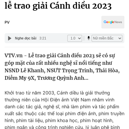
Chính trị
lễ trao giải Cánh diều 2023
Truyền hình
Văn hóa - Giải trí
Xã hội
Y tế
PV
Đời sống
Pháp luật
Công nghệ
Nghe đọc bài
3:21
Giáo dục
Y tế
VTV.vn - Lễ trao giải Cánh diều 2023 sẽ có sự
góp mặt của rất nhiều nghệ sĩ nổi tiếng như
Thế giới
NSND Lê Khanh, NSƯT Trọng Trinh, Thái Hòa,
Diễm My 9X, Trương Quỳnh Anh...
Tin tức
Kinh tế
Thế giới đó đây
Khởi trao từ năm 2003, Cánh diều là giải thưởng
Tài chính
thường niên của Hội Điện ảnh Việt Nam nhằm vinh
Dữ liệu và đời sống
Câu chuyện quốc tế
danh các tác giả, nghệ sĩ, nhà làm phim và tác phẩm
Thị trường
xuất sắc thuộc các thể loại phim điện ảnh, phim truyền
Truyền hình
Góc doanh nghiệp
hình, phim tài liệu, phim khoa học, phim hoạt hình,
phim ngắn và công trình nghiên cứu, lý luận phê bình