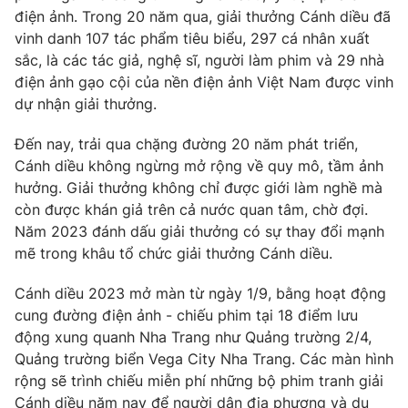
Phim VTV
điện ảnh. Trong 20 năm qua, giải thưởng Cánh diều đã
Giải trí
vinh danh 107 tác phẩm tiêu biểu, 297 cá nhân xuất
Hậu trường
Điện ảnh
sắc, là các tác giả, nghệ sĩ, người làm phim và 29 nhà
Đời sống
Nhân vật
điện ảnh gạo cội của nền điện ảnh Việt Nam được vinh
Âm nhạc
dự nhận giải thưởng.
Du lịch
Khán giả
Giáo dục
Sao
Đến nay, trải qua chặng đường 20 năm phát triển,
Làm đẹp
Giải sao mai
Tuyển sinh
Cánh diều không ngừng mở rộng về quy mô, tầm ảnh
Công nghệ
Chất lượng cuộc sống
hưởng. Giải thưởng không chỉ được giới làm nghề mà
Học trực tuyến
còn được khán giả trên cả nước quan tâm, chờ đợi.
Hitech Công nghệ tương lai
Giao lưu trực tuyến
Năm 2023 đánh dấu giải thưởng có sự thay đổi mạnh
Sản phẩm
mẽ trong khâu tổ chức giải thưởng Cánh diều.
Lịch phát sóng
Thị trường
Cánh diều 2023 mở màn từ ngày 1/9, bằng hoạt động
cung đường điện ảnh - chiếu phim tại 18 điểm lưu
Tư vấn
động xung quanh Nha Trang như Quảng trường 2/4,
Chuyên mục khác
Quảng trường biển Vega City Nha Trang. Các màn hình
rộng sẽ trình chiếu miễn phí những bộ phim tranh giải
Emagazine
Podcast
Cánh diều năm nay để người dân địa phương và du