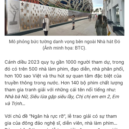
THỜI BÁO VTV
Mô phỏng bức tường danh vọng bên ngoài Nhà hát Đó
(Ảnh minh họa: BTC).
Theo dõi báo trên
Cánh diều 2023 quy tụ gần 1000 người tham dự, trong
đó có trên 500 nhà làm phim, đạo diễn, nhà phân phối,
Cơ quan chủ quản:
Đài Truyền hình Việt Nam
hơn 100 sao Việt và thu hút sự quan tâm đặc biệt của
Cơ quan báo chí:
Thời báo VTV
truyền thông trong nước. Hơn 140 bộ phim chất lượng
Giấy phép hoạt động báo in và báo điện tử số 483/GP-BTTTT
tham gia tranh giải với những cái tên nổi tiếng như:
cấp ngày 29/12/2023
Nhà bà Nữ, Siêu lừa gặp siêu lầy, Chị chị em em 2, Em
Tổng Biên tập:
Vũ Thanh Thủy
và Trịnh...
Phó Tổng Biên tập:
Nguyễn Thị Mỹ Hạnh, Phạm Quốc Thắng,
Với chủ đề "Ngân hà rực rỡ", lễ trao giải có sự tham
Nguyễn Trọng Ninh
gia của đông đảo nghệ sĩ, diễn viên, nhà làm phim...
Tổng đài VTV:
024.38 355 931 - 024.38 355 932