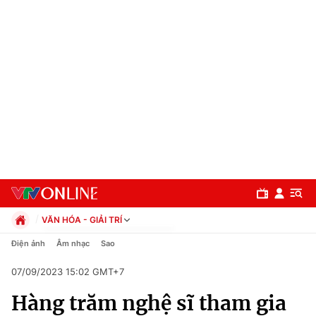
VĂN HÓA - GIẢI TRÍ
Chính trị
Điện ảnh
Âm nhạc
Sao
Xã hội
07/09/2023 15:02 GMT+7
Pháp luật
Chuyên mục
Kinh tế
Hàng trăm nghệ sĩ tham gia
Thể thao