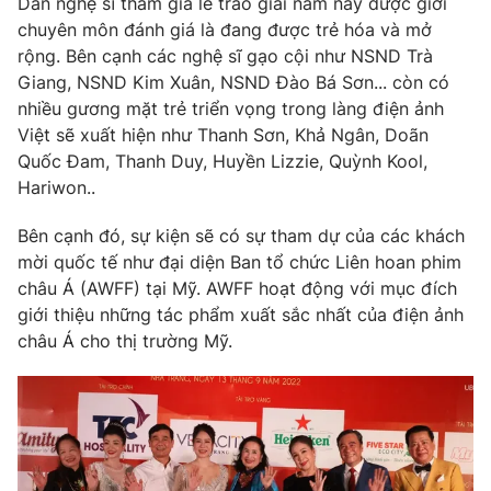
Dàn nghệ sĩ tham gia lễ trao giải năm nay được giới
Ðiện thoại Thời báo VTV:
024.66 897 897
chuyên môn đánh giá là đang được trẻ hóa và mở
Email:
toasoan@vtv.vn
rộng. Bên cạnh các nghệ sĩ gạo cội như NSND Trà
Liên hệ quảng cáo:
024-7300.7108
Giang, NSND Kim Xuân, NSND Đào Bá Sơn... còn có
nhiều gương mặt trẻ triển vọng trong làng điện ảnh
Việt sẽ xuất hiện như Thanh Sơn, Khả Ngân, Doãn
Quốc Đam, Thanh Duy, Huyền Lizzie, Quỳnh Kool,
Hariwon..
Bên cạnh đó, sự kiện sẽ có sự tham dự của các khách
mời quốc tế như đại diện Ban tổ chức Liên hoan phim
châu Á (AWFF) tại Mỹ. AWFF hoạt động với mục đích
giới thiệu những tác phẩm xuất sắc nhất của điện ảnh
châu Á cho thị trường Mỹ.
® Cấm sao chép dưới mọi hình thức nếu không có sự chấp
thuận bằng văn bản. Ghi rõ nguồn VTV.vn khi phát hành lại
thông tin từ website này.