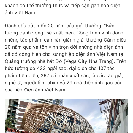
khách có thể thưởng thức và tiếp cận gần hơn điện
Photo
Infographic
ảnh Việt Nam.
Đánh dấu cột mốc 20 năm của giải thưởng, "Bức
Video
Shorts video
tường danh vọng" sẽ xuất hiện. Công trình vinh danh
những tác phẩm, cá nhân giành giải thưởng Cánh diều
VTV Money
VTV Thể thao
20 năm qua và tôn vinh trọn đời những nhà điện ảnh
đã có cống hiến cho sự nghiệp điện ảnh Việt Nam tại
VTV Sức khoẻ
Quảng trường nhà hát Đó (Vega City Nha Trang). Trên
Bất động sản
bức tường có 433 ngôi sao, đại diện cho 107 tác
phẩm tiêu biểu, 297 cá nhân xuất sắc, là các tác giả,
Thị trường 24h
Tấm lòng Việt
nghệ sĩ, người làm phim và 29 nhà điện ảnh gạo cội
của nền điện ảnh Việt Nam.
VTV4
Vươn mình bằng AI
VTV9
VTV8
Liên hệ tòa soạn
English