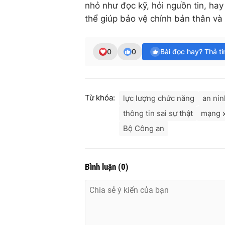
nhỏ như đọc kỹ, hỏi nguồn tin, hay
thể giúp bảo vệ chính bản thân v
0
0
Bài đọc hay? Thả t
Từ khóa:
lực lượng chức năng
an ni
thông tin sai sự thật
mạng x
Bộ Công an
Bình luận
(
0
)