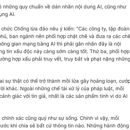
ó những quy chuẩn về dán nhãn nội dung AI, cũng như
ụng AI.
chức Chống lừa đảo nêu ý kiến: "Các công ty, tập đoàn
phủ, ban ngành nên phối hợp chặt chẽ và đưa ra các ch
 không gian mạng bằng AI thì phải gắn nhãn đây là nội
ng tin xấu độc này càng sớm càng tốt. Thứ ba, phối hợp
ường hợp xấu phải truy vết, truy bắt và phạt nặng nhữn
ai sự thật có thể trở thành mồi lửa gây hoảng loạn, cướ
ười khác. Ngoài những chế tài xử lý của pháp luật, mỗi
nh giác với tin giả, nhất là các sản phẩm tinh vi do AI
 chính xác cũng quý như sự sống. Chính vì vậy, mỗi
rước khi chia sẻ bất cứ thông tin nào. Những hành động