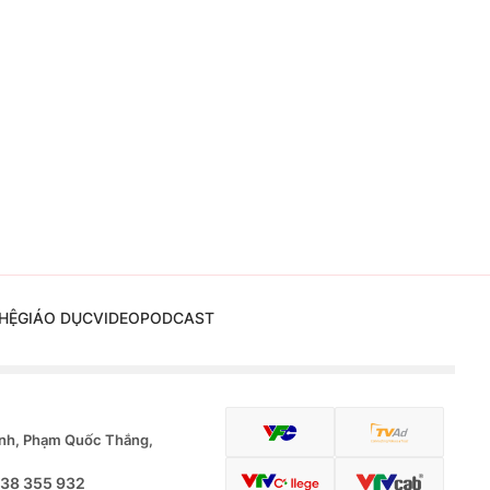
HỆ
GIÁO DỤC
VIDEO
PODCAST
nh, Phạm Quốc Thắng,
.38 355 932