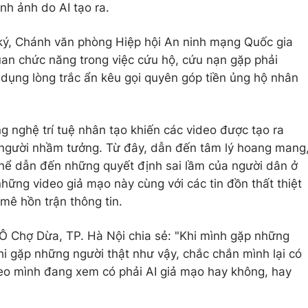
nh ảnh do AI tạo ra.
ý, Chánh văn phòng Hiệp hội An ninh mạng Quốc gia
quan chức năng trong việc cứu hộ, cứu nạn gặp phải
 dụng lòng trắc ẩn kêu gọi quyên góp tiền ủng hộ nhân
g nghệ trí tuệ nhân tạo khiến các video được tạo ra
u người nhầm tưởng. Từ đây, dẫn đến tâm lý hoang mang
thể dẫn đến những quyết định sai lầm của người dân ở
hững video giả mạo này cùng với các tin đồn thất thiệt
mê hồn trận thông tin.
 Chợ Dừa, TP. Hà Nội chia sẻ: "Khi mình gặp những
hi gặp những người thật như vậy, chắc chắn mình lại có
deo mình đang xem có phải AI giả mạo hay không, hay