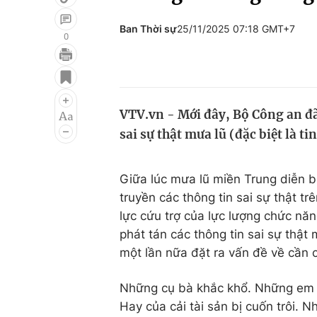
Ban Thời sự
25/11/2025 07:18 GMT+7
0
Giải trí
Đời sống
Điện ảnh
Du lịch
VTV.vn - Mới đây, Bộ Công an đã
Âm nhạc
Làm đẹp
sai sự thật mưa lũ (đặc biệt là tin
Sao
Chất lượng cuộc sốn
Giữa lúc mưa lũ miền Trung diễn bi
truyền các thông tin sai sự thật t
lực cứu trợ của lực lượng chức nă
phát tán các thông tin sai sự thật m
một lần nữa đặt ra vấn đề về cần 
Những cụ bà khắc khổ. Những em n
Hay của cải tài sản bị cuốn trôi. 