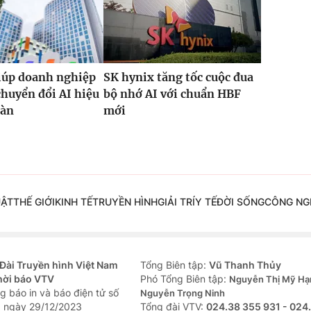
iúp doanh nghiệp
SK hynix tăng tốc cuộc đua
chuyển đổi AI hiệu
bộ nhớ AI với chuẩn HBF
oàn
mới
UẬT
THẾ GIỚI
KINH TẾ
TRUYỀN HÌNH
GIẢI TRÍ
Y TẾ
ĐỜI SỐNG
CÔNG NG
Đài Truyền hình Việt Nam
Tổng Biên tập:
Vũ Thanh Thủy
hời báo VTV
Phó Tổng Biên tập:
Nguyễn Thị Mỹ Hạ
g báo in và báo điện tử số
Nguyễn Trọng Ninh
 ngày 29/12/2023
Tổng đài VTV:
024.38 355 931 - 024