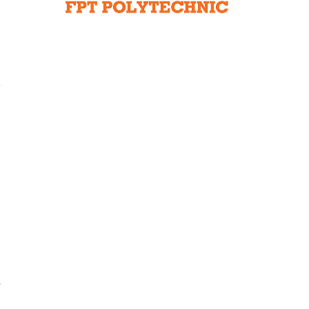
Liên hệ toà soạn
hệ tương lai
.