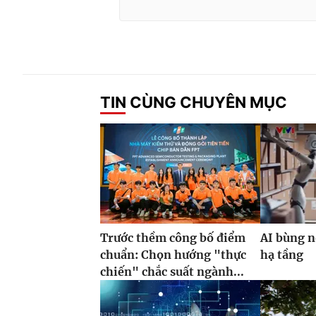
TIN CÙNG CHUYÊN MỤC
Trước thềm công bố điểm
AI bùng n
chuẩn: Chọn hướng "thực
hạ tầng
chiến" chắc suất ngành...