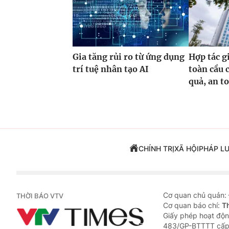
Gia tăng rủi ro từ ứng dụng
Hợp tác g
trí tuệ nhân tạo AI
toàn cầu 
quả, an t
CHÍNH TRỊ
XÃ HỘI
PHÁP L
Cơ quan chủ quản:
THỜI BÁO VTV
Cơ quan báo chí:
T
Giấy phép hoạt độn
483/GP-BTTTT cấp