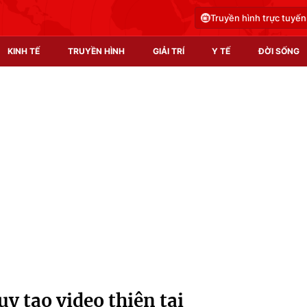
Truyền hình trực tuyến
KINH TẾ
TRUYỀN HÌNH
GIẢI TRÍ
Y TẾ
ĐỜI SỐNG
Pháp luật
Y tế
Truyền hình
Multimedia
Phim VTV
Video
Hậu trường
Shorts video
Nhân vật
Podcast
Khán giả
EMagazine
Giải sao mai
Photo
y tạo video thiên tai
Infographic