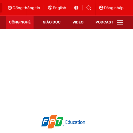
Cổng thông tin
English
Đăng nhập
CÔNG NGHỆ
GIÁO DỤC
VIDEO
PODCAST
VTV Money
VTV Thể thao
VTV Sức khoẻ
Bất động sản
Thị trường 24h
Tấm lòng Việt
Vươn mình bằng AI
VTV4
VTV8
VTV9
Lịch phát sóng
Giao lưu trực tuyến
Sự kiện