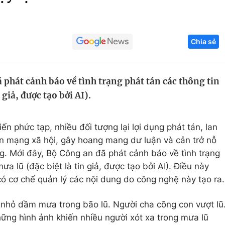
Góc ảnh
Chia sẻ
Giáo dục
Công nghệ
Tuyển sinh
Hitech Công ng
 phát cảnh báo về tình trạng phát tán các thông tin
Học trực tuyến
Sản phẩm
 giả, được tạo bởi AI).
g
Thị trường
Tư vấn
ến phức tạp, nhiều đối tượng lại lợi dụng phát tán, lan
rên mạng xã hội, gây hoang mang dư luận và cản trở nỗ
ng. Mới đây, Bộ Công an đã phát cảnh báo về tình trạng
ưa lũ (đặc biệt là tin giả, được tạo bởi AI). Điều này
có cơ chế quản lý các nội dung do công nghệ này tạo ra.
hỏ dầm mưa trong bão lũ. Người cha cõng con vượt lũ
Những hình ảnh khiến nhiều người xót xa trong mưa lũ