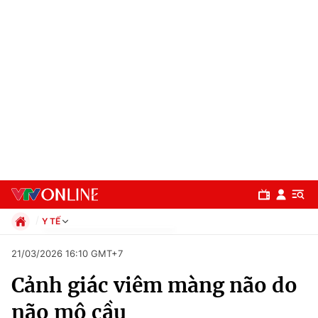
Y TẾ
Chính trị
21/03/2026 16:10 GMT+7
Xã hội
Cảnh giác viêm màng não do
Pháp luật
Chuyên mục
Kinh tế
não mô cầu
Thể thao