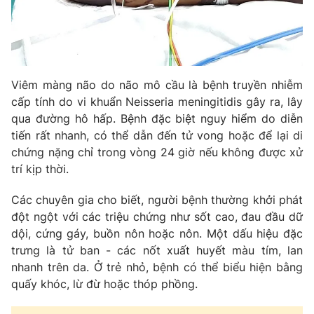
Phim VTV
Giải trí
Hậu trường
Điện ảnh
Đời sống
Nhân vật
Âm nhạc
Viêm màng não do não mô cầu là bệnh truyền nhiễm
Du lịch
Khán giả
Giáo dục
Sao
cấp tính do vi khuẩn Neisseria meningitidis gây ra, lây
Làm đẹp
Giải sao mai
qua đường hô hấp. Bệnh đặc biệt nguy hiểm do diễn
Tuyển sinh
tiến rất nhanh, có thể dẫn đến tử vong hoặc để lại di
Công nghệ
Chất lượng cuộc sống
chứng nặng chỉ trong vòng 24 giờ nếu không được xử
Học trực tuyến
Hitech Công nghệ tương lai
trí kịp thời.
Giao lưu trực tuyến
Sản phẩm
Các chuyên gia cho biết, người bệnh thường khởi phát
đột ngột với các triệu chứng như sốt cao, đau đầu dữ
Lịch phát sóng
Thị trường
dội, cứng gáy, buồn nôn hoặc nôn. Một dấu hiệu đặc
trưng là tử ban - các nốt xuất huyết màu tím, lan
Tư vấn
nhanh trên da. Ở trẻ nhỏ, bệnh có thể biểu hiện bằng
Chuyên mục khác
quấy khóc, lừ đừ hoặc thóp phồng.
Emagazine
Podcast