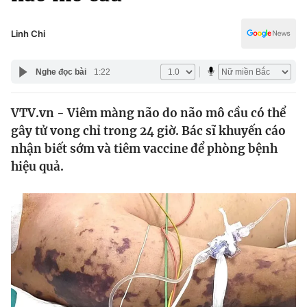
Chính trị
Truyền hình
Văn hóa - Giải trí
Linh Chi
Xã hội
Y tế
Đời sống
Nghe đọc bài
1:22
Pháp luật
Công nghệ
Giáo dục
VTV.vn - Viêm màng não do não mô cầu có thể
Y tế
gây tử vong chỉ trong 24 giờ. Bác sĩ khuyến cáo
nhận biết sớm và tiêm vaccine để phòng bệnh
Thế giới
hiệu quả.
Tin tức
Kinh tế
Thế giới đó đây
Tài chính
Dữ liệu và đời sống
Câu chuyện quốc tế
Thị trường
Truyền hình
Góc doanh nghiệp