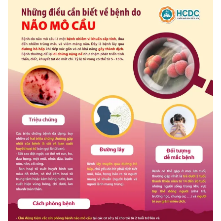
Photo
Infographic
Video
Shorts video
VTV Money
VTV Thể thao
VTV Sức khoẻ
Bất động sản
Thị trường 24h
Tấm lòng Việt
VTV4
Vươn mình bằng AI
VTV9
VTV8
Liên hệ tòa soạn
English