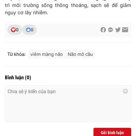
Ðiện thoại Thời báo VTV:
024.66 897 897
trì môi trường sống thông thoáng, sạch sẽ để giảm
Email:
toasoan@vtv.vn
nguy cơ lây nhiễm.
Liên hệ quảng cáo:
024-7300.7108
0
0
Từ khóa:
viêm màng não
Não mô cầu
Bình luận
(
0
)
® Cấm sao chép dưới mọi hình thức nếu không có sự chấp
thuận bằng văn bản. Ghi rõ nguồn VTV.vn khi phát hành lại
thông tin từ website này.
Gửi bình luận