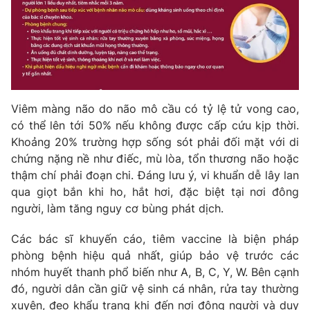
THỜI BÁO VTV
Viêm màng não do não mô cầu có tỷ lệ tử vong cao,
có thể lên tới 50% nếu không được cấp cứu kịp thời.
Theo dõi báo trên
Khoảng 20% trường hợp sống sót phải đối mặt với di
chứng nặng nề như điếc, mù lòa, tổn thương não hoặc
Cơ quan chủ quản:
Đài Truyền hình Việt Nam
thậm chí phải đoạn chi. Đáng lưu ý, vi khuẩn dễ lây lan
qua giọt bắn khi ho, hắt hơi, đặc biệt tại nơi đông
Cơ quan báo chí:
Thời báo VTV
người, làm tăng nguy cơ bùng phát dịch.
Giấy phép hoạt động báo in và báo điện tử số 483/GP-BTTTT
cấp ngày 29/12/2023
Các bác sĩ khuyến cáo, tiêm vaccine là biện pháp
Tổng Biên tập:
Vũ Thanh Thủy
phòng bệnh hiệu quả nhất, giúp bảo vệ trước các
Phó Tổng Biên tập:
Nguyễn Thị Mỹ Hạnh, Phạm Quốc Thắng,
nhóm huyết thanh phổ biến như A, B, C, Y, W. Bên cạnh
Nguyễn Trọng Ninh
đó, người dân cần giữ vệ sinh cá nhân, rửa tay thường
Tổng đài VTV:
024.38 355 931 - 024.38 355 932
xuyên, đeo khẩu trang khi đến nơi đông người và duy