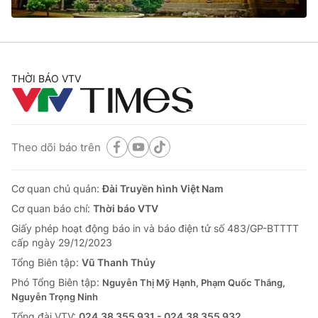
Cơ quan báo chí:
Thời báo VTV
Giấy phép hoạt động báo in và báo điện tử số 483/GP-BTTTT
cấp ngày 29/12/2023
Tổng Biên tập:
Vũ Thanh Thủy
THỜI BÁO VTV
Phó Tổng Biên tập:
Nguyễn Thị Mỹ Hạnh, Phạm Quốc Thắng,
Nguyễn Trọng Ninh
Tổng đài VTV:
024.38 355 931 - 024.38 355 932
Ðiện thoại Thời báo VTV:
024.66 897 897
Theo dõi báo trên
Email:
toasoan@vtv.vn
Liên hệ quảng cáo:
024-7300.7108
Cơ quan chủ quản:
Đài Truyền hình Việt Nam
Cơ quan báo chí:
Thời báo VTV
Giấy phép hoạt động báo in và báo điện tử số 483/GP-BTTTT
cấp ngày 29/12/2023
Tổng Biên tập:
Vũ Thanh Thủy
Phó Tổng Biên tập:
Nguyễn Thị Mỹ Hạnh, Phạm Quốc Thắng,
Nguyễn Trọng Ninh
Tổng đài VTV:
024.38 355 931 - 024.38 355 932