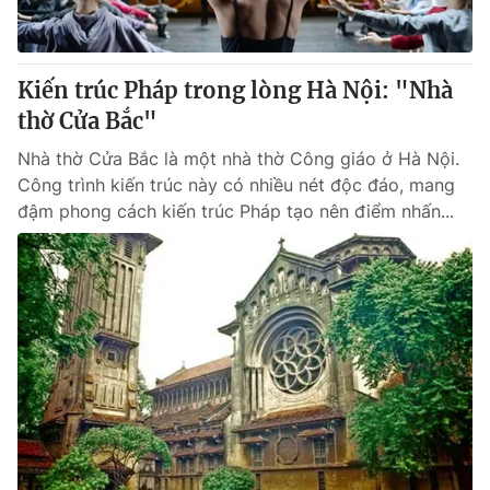
Thị trường 24h
Tấm lòng Việt
VTV4
Vươn mình bằng AI
Kiến trúc Pháp trong lòng Hà Nội: "Nhà
thờ Cửa Bắc"
VTV9
VTV8
Nhà thờ Cửa Bắc là một nhà thờ Công giáo ở Hà Nội.
Công trình kiến trúc này có nhiều nét độc đáo, mang
Liên hệ tòa soạn
English
đậm phong cách kiến trúc Pháp tạo nên điểm nhấn...
THỜI BÁO VTV
Theo dõi báo trên
Cơ quan chủ quản:
Đài Truyền hình Việt Nam