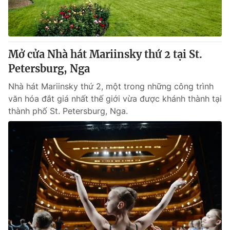
Giao lưu trực tuyến
Sản phẩm
Lịch phát sóng
Thị trường
Tư vấn
Mở cửa Nhà hát Mariinsky thứ 2 tại St.
Petersburg, Nga
Chuyên mục khác
Emagazine
Nhà hát Mariinsky thứ 2, một trong những công trình
Podcast
văn hóa đắt giá nhất thế giới vừa được khánh thành tại
thành phố St. Petersburg, Nga.
Photo
Infographic
Video
Shorts video
VTV Money
VTV Thể thao
VTV Sức khoẻ
Bất động sản