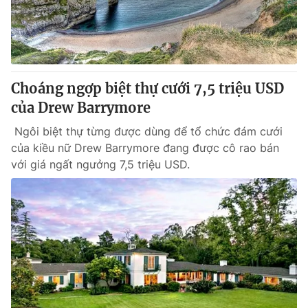
Tin tức
Kinh tế
Thế giới đó đây
Tài chính
Dữ liệu và đời sống
Câu chuyện quốc tế
Thị trường
Choáng ngợp biệt thự cưới 7,5 triệu USD
của Drew Barrymore
Truyền hình
Góc doanh nghiệp
Ngôi biệt thự từng được dùng để tổ chức đám cưới
Phim VTV
Giải trí
của kiều nữ Drew Barrymore đang được cô rao bán
Hậu trường
với giá ngất ngưởng 7,5 triệu USD.
Điện ảnh
Đời sống
Nhân vật
Âm nhạc
Du lịch
Khán giả
Giáo dục
Sao
Làm đẹp
Giải sao mai
Tuyển sinh
Công nghệ
Chất lượng cuộc sống
Học trực tuyến
Hitech Công nghệ tương lai