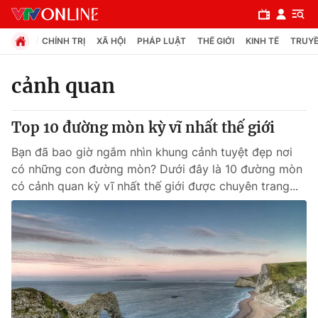
CHÍNH TRỊ
XÃ HỘI
PHÁP LUẬT
THẾ GIỚI
KINH TẾ
TRUYỀ
cảnh quan
Chuyên mục
Top 10 đường mòn kỳ vĩ nhất thế giới
Chính trị
Bạn đã bao giờ ngắm nhìn khung cảnh tuyệt đẹp nơi
có những con đường mòn? Dưới đây là 10 đường mòn
Xã hội
có cảnh quan kỳ vĩ nhất thế giới được chuyên trang...
Pháp luật
Y tế
Thế giới