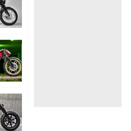
Liên hệ toà soạn
hệ tương lai