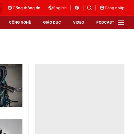
Cổng thông tin
English
Đăng nhập
CÔNG NGHỆ
GIÁO DỤC
VIDEO
PODCAST
VTV Money
VTV Thể thao
VTV Sức khoẻ
Bất động sản
Thị trường 24h
Tấm lòng Việt
Vươn mình bằng AI
VTV4
VTV8
VTV9
Lịch phát sóng
Giao lưu trực tuyến
Sự kiện