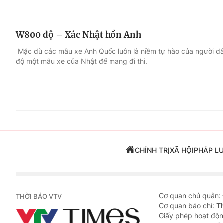
W800 độ – Xác Nhật hồn Anh
Mặc dù các mẫu xe Anh Quốc luôn là niềm tự hào của người dâ
độ một mẫu xe của Nhật để mang đi thi.
CHÍNH TRỊ
XÃ HỘI
PHÁP L
Cơ quan chủ quản:
THỜI BÁO VTV
Cơ quan báo chí:
T
Giấy phép hoạt độn