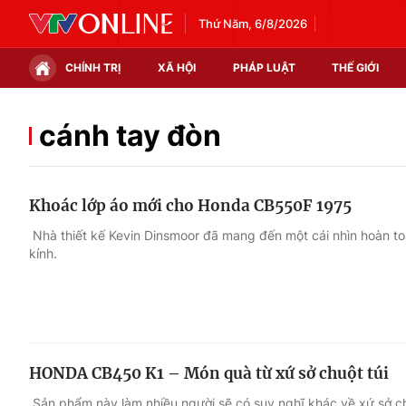
Thứ Năm, 6/8/2026
CHÍNH TRỊ
XÃ HỘI
PHÁP LUẬT
THẾ GIỚI
Chính trị
Xã hội
cánh tay đòn
Thế giới
Kinh tế
Khoác lớp áo mới cho Honda CB550F 1975
Tin tức
Tài chính
Nhà thiết kế Kevin Dinsmoor đã mang đến một cái nhìn hoàn 
kính.
Thế giới đó đây
Thị trường
Câu chuyện quốc tế
Góc doanh nghiệp
Dữ liệu và đời sống
HONDA CB450 K1 – Món quà từ xứ sở chuột túi
Sản phẩm này làm nhiều người sẽ có suy nghĩ khác về xứ sở chu