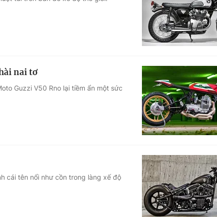
Góc ảnh
Giáo dục
Công nghệ
Tuyển sinh
Hitech Công ng
ài nai tơ
Học trực tuyến
Sản phẩm
to Guzzi V50 Rno lại tiềm ẩn một sức
g
Thị trường
Tư vấn
h cái tên nổi như cồn trong làng xế độ