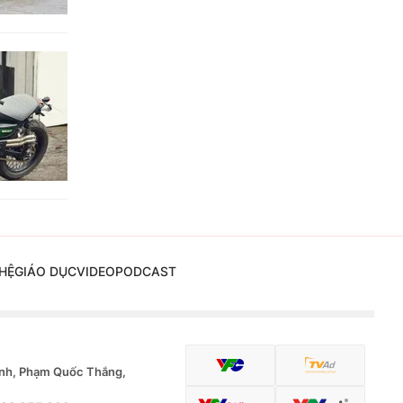
HỆ
GIÁO DỤC
VIDEO
PODCAST
nh, Phạm Quốc Thắng,