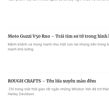
Giải trí
Đời sống
Điện ảnh
Du lịch
Moto Guzzi V50 Rno – Trái tim sư tử trong hình h
Âm nhạc
Làm đẹp
Mảnh khảnh và mong manh như một con nai nhưng bên trong Mo
mạnh khó lường.
Sao
Chất lượng cuộc sốn
ROUGH CRAFTS – Tên lửa xuyên màn đêm
Chỉ trong một thời gian rất ngắn những Winston Yeh đã trở thàn
Harley Davidson.