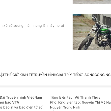
n xứ sở sương mù, nhưng lần này họ lại
UẬT
THẾ GIỚI
KINH TẾ
TRUYỀN HÌNH
GIẢI TRÍ
Y TẾ
ĐỜI SỐNG
CÔNG NG
Đài Truyền hình Việt Nam
Tổng Biên tập:
Vũ Thanh Thủy
hời báo VTV
Phó Tổng Biên tập:
Nguyễn Thị Mỹ Hạ
g báo in và báo điện tử số
Nguyễn Trọng Ninh