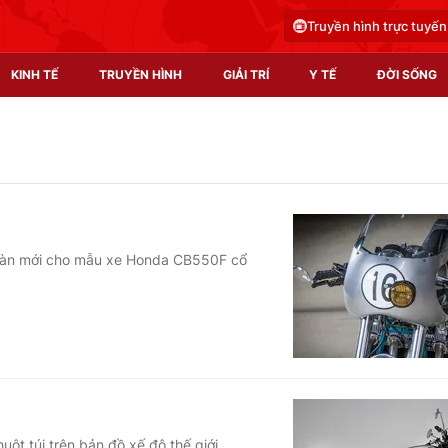
Truyền hình trực tuyến
KINH TẾ
TRUYỀN HÌNH
GIẢI TRÍ
Y TẾ
ĐỜI SỐNG
Pháp luật
Y tế
Truyền hình
Multimedia
Phim VTV
Video
toàn mới cho mẫu xe Honda CB550F cổ
Hậu trường
Shorts video
Nhân vật
Podcast
Khán giả
EMagazine
Giải sao mai
Photo
Infographic
ột túi trên bản đồ xế độ thế giới.