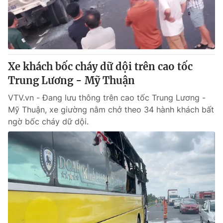
Giao lưu trực tuyến
Sản phẩm
Lịch phát sóng
Thị trường
Tư vấn
Xe khách bốc cháy dữ dội trên cao tốc
Chuyên mục khác
Trung Lương - Mỹ Thuận
Emagazine
Podcast
VTV.vn - Đang lưu thông trên cao tốc Trung Lương -
Mỹ Thuận, xe giường nằm chở theo 34 hành khách bất
Photo
Infographic
ngờ bốc cháy dữ dội.
Video
Shorts video
VTV Money
VTV Thể thao
VTV Sức khoẻ
Bất động sản