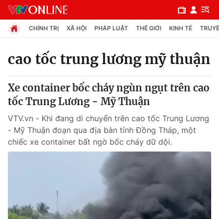
CHÍNH TRỊ
XÃ HỘI
PHÁP LUẬT
THẾ GIỚI
KINH TẾ
TRUYỀ
cao tốc trung lương mỹ thuận
Chuyên mục
Xe container bốc cháy ngùn ngụt trên cao
Chính trị
tốc Trung Lương - Mỹ Thuận
VTV.vn - Khi đang di chuyển trên cao tốc Trung Lương
Xã hội
- Mỹ Thuận đoạn qua địa bàn tỉnh Đồng Tháp, một
chiếc xe container bất ngờ bốc cháy dữ dội.
Pháp luật
Y tế
Thế giới