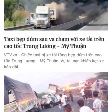
Tin tức
Kinh tế
Thế giới đó đây
Tài chính
Dữ liệu và đời sống
Câu chuyện quốc tế
Thị trường
Taxi bẹp dúm sau va chạm với xe tải trên
Truyền hình
Góc doanh nghiệp
cao tốc Trung Lương - Mỹ Thuận
Phim VTV
Giải trí
VTV.vn - Chiếc taxi bị xe tải tông bẹp dúm trên cao
Hậu trường
tốc Trung Lương - Mỹ Thuận. Vụ tai nạn khiến kẹt xe
Điện ảnh
kéo dài.
Đời sống
Nhân vật
Âm nhạc
Du lịch
Khán giả
Giáo dục
Sao
Làm đẹp
Giải sao mai
Tuyển sinh
Công nghệ
Chất lượng cuộc sống
Học trực tuyến
Hitech Công nghệ tương lai