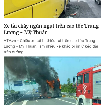
Thị trường 24h
Tấm lòng Việt
VTV4
Vươn mình bằng AI
Xe tải cháy ngùn ngụt trên cao tốc Trung
VTV9
VTV8
Lương - Mỹ Thuận
VTV.vn - Chiếc xe tải bị thiêu rụi trên cao tốc Trung
Liên hệ tòa soạn
English
Lương - Mỹ Thuận, làm nhiều xe khác bị ùn ứ kéo dài
trên đường.
THỜI BÁO VTV
Theo dõi báo trên
Cơ quan chủ quản:
Đài Truyền hình Việt Nam
Cơ quan báo chí:
Thời báo VTV