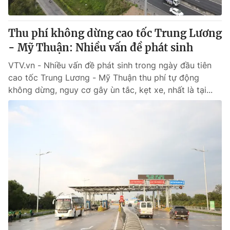
® Cấm sao chép dưới mọi hình thức nếu không có sự chấp
Thu phí không dừng cao tốc Trung Lương
thuận bằng văn bản. Ghi rõ nguồn VTV.vn khi phát hành lại
- Mỹ Thuận: Nhiều vấn đề phát sinh
thông tin từ website này.
VTV.vn - Nhiều vấn đề phát sinh trong ngày đầu tiên
cao tốc Trung Lương - Mỹ Thuận thu phí tự động
không dừng, nguy cơ gây ùn tắc, kẹt xe, nhất là tại...