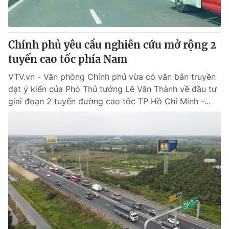
Giấy phép hoạt động báo in và báo điện tử số 483/GP-BTTTT
cấp ngày 29/12/2023
Tổng Biên tập:
Vũ Thanh Thủy
Chính phủ yêu cầu nghiên cứu mở rộng 2
Phó Tổng Biên tập:
Nguyễn Thị Mỹ Hạnh, Phạm Quốc Thắng,
tuyến cao tốc phía Nam
Nguyễn Trọng Ninh
Tổng đài VTV:
024.38 355 931 - 024.38 355 932
VTV.vn - Văn phòng Chính phủ vừa có văn bản truyền
Ðiện thoại Thời báo VTV:
024.66 897 897
đạt ý kiến của Phó Thủ tướng Lê Văn Thành về đầu tư
Email:
toasoan@vtv.vn
giai đoạn 2 tuyến đường cao tốc TP Hồ Chí Minh -...
Liên hệ quảng cáo:
024-7300.7108