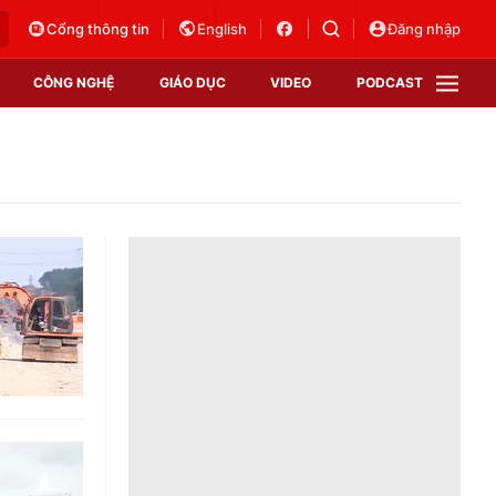
Cổng thông tin
English
Đăng nhập
CÔNG NGHỆ
GIÁO DỤC
VIDEO
PODCAST
VTV Money
VTV Thể thao
VTV Sức khoẻ
Bất động sản
Thị trường 24h
Tấm lòng Việt
Vươn mình bằng AI
VTV4
VTV8
VTV9
Lịch phát sóng
Giao lưu trực tuyến
Sự kiện