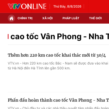
Thứ Bảy, 8/8/2026
CHÍNH TRỊ
XÃ HỘI
PHÁP LUẬT
THẾ GIỚI
Chính trị
Xã hội
cao tốc Vân Phong - Nha 
Thế giới
Kinh tế
Thêm hơn 220 km cao tốc khai thác mới từ 30/4
Tin tức
Tài chính
VTV.vn - Hơn 220 km cao tốc Bắc - Nam sẽ được đưa vào khai th
từ Hà Nội đến Hà Tĩnh lên gần 500 km.
Thế giới đó đây
Thị trường
Câu chuyện quốc tế
Góc doanh nghiệp
Dữ liệu và đời sống
Phấn đấu hoàn thành cao tốc Vân Phong - Nha T
VTV.vn - Chủ đầu tư và các nhà thầu quyết tâm phấn đấu hoàn