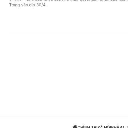
Trang vào dịp 30/4.
Giải trí
Đời sống
Điện ảnh
Du lịch
Âm nhạc
Làm đẹp
Sao
Chất lượng cuộc sốn
CHÍNH TRỊ
XÃ HỘI
PHÁP L