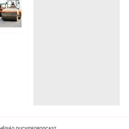
Liên hệ toà soạn
hệ tương lai
HỆ
GIÁO DỤC
VIDEO
PODCAST