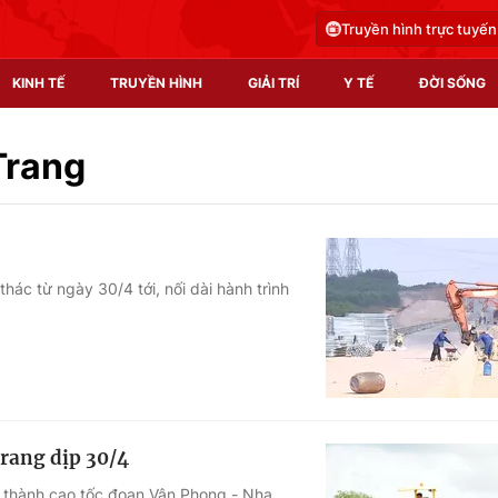
Truyền hình trực tuyến
KINH TẾ
TRUYỀN HÌNH
GIẢI TRÍ
Y TẾ
ĐỜI SỐNG
Pháp luật
Y tế
Trang
Truyền hình
Multimedia
Phim VTV
Video
ác từ ngày 30/4 tới, nối dài hành trình
Hậu trường
Shorts video
Nhân vật
Podcast
Khán giả
EMagazine
Giải sao mai
Photo
rang dịp 30/4
Infographic
 thành cao tốc đoạn Vân Phong - Nha