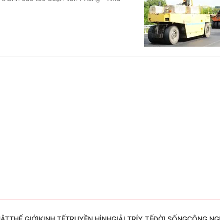
Góc ảnh
Giáo dục
Công nghệ
Tuyển sinh
Hitech Công ng
Học trực tuyến
Sản phẩm
g
Thị trường
Tư vấn
UẬT
THẾ GIỚI
KINH TẾ
TRUYỀN HÌNH
GIẢI TRÍ
Y TẾ
ĐỜI SỐNG
CÔNG NG