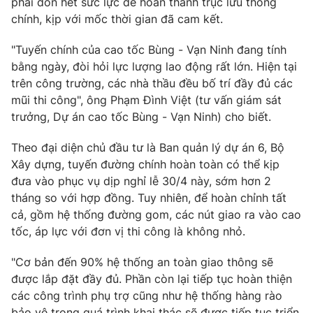
phải dồn hết sức lực để hoàn thành trục lưu thông
chính, kịp với mốc thời gian đã cam kết.
"Tuyến chính của cao tốc Bùng - Vạn Ninh đang tính
bằng ngày, đòi hỏi lực lượng lao động rất lớn. Hiện tại
THỜI BÁO VTV
trên công trường, các nhà thầu đều bố trí đầy đủ các
mũi thi công", ông Phạm Đình Việt (tư vấn giám sát
trưởng, Dự án cao tốc Bùng - Vạn Ninh) cho biết.
Theo dõi báo trên
Theo đại diện chủ đầu tư là Ban quản lý dự án 6, Bộ
Xây dựng, tuyến đường chính hoàn toàn có thể kịp
Cơ quan chủ quản:
Đài Truyền hình Việt Nam
đưa vào phục vụ dịp nghỉ lễ 30/4 này, sớm hơn 2
Cơ quan báo chí:
Thời báo VTV
tháng so với hợp đồng. Tuy nhiên, để hoàn chỉnh tất
cả, gồm hệ thống đường gom, các nút giao ra vào cao
Giấy phép hoạt động báo in và báo điện tử số 483/GP-BTTTT
cấp ngày 29/12/2023
tốc, áp lực với đơn vị thi công là không nhỏ.
Tổng Biên tập:
Vũ Thanh Thủy
"Cơ bản đến 90% hệ thống an toàn giao thông sẽ
Phó Tổng Biên tập:
Nguyễn Thị Mỹ Hạnh, Phạm Quốc Thắng,
được lắp đặt đầy đủ. Phần còn lại tiếp tục hoàn thiện
Nguyễn Trọng Ninh
các công trình phụ trợ cũng như hệ thống hàng rào
Tổng đài VTV:
024.38 355 931 - 024.38 355 932
bảo vệ trong quá trình khai thác sẽ được tiếp tục triển