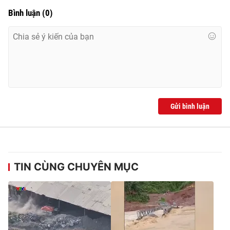
Bình luận
(
0
)
Gửi bình luận
TIN CÙNG CHUYÊN MỤC