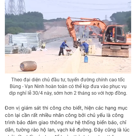
Photo
Infographic
Video
Shorts video
VTV Money
VTV Thể thao
VTV Sức khoẻ
Bất động sản
Theo đại diện chủ đầu tư, tuyến đường chính cao tốc
Thị trường 24h
Tấm lòng Việt
Bùng - Vạn Ninh hoàn toàn có thể kịp đưa vào phục vụ
dịp nghỉ lễ 30/4 này, sớm hơn 2 tháng so với hợp đồng.
VTV4
Vươn mình bằng AI
Đơn vị giám sát thi công cho biết, hiện các hạng mục
còn lại cần rất nhiều nhân công bởi chủ yếu là công
VTV9
VTV8
trình bảo đảm giao thông như hệ thống biển báo, chỉ
dẫn, tường rào hộ lan, vạch kẻ đường. Đây cũng là lúc
Liên hệ tòa soạn
English