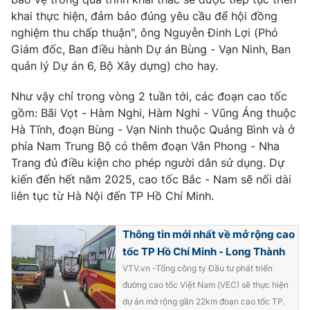
Ðiện thoại Thời báo VTV:
024.66 897 897
khai thực hiện, đảm bảo đúng yêu cầu để hội đồng
Email:
toasoan@vtv.vn
nghiệm thu chấp thuận", ông Nguyễn Đinh Lợi (Phó
Liên hệ quảng cáo:
024-7300.7108
Giám đốc, Ban điều hành Dự án Bùng - Vạn Ninh, Ban
quản lý Dự án 6, Bộ Xây dựng) cho hay.
Như vậy chỉ trong vòng 2 tuần tới, các đoạn cao tốc
gồm: Bãi Vọt - Hàm Nghi, Hàm Nghi - Vũng Áng thuộc
Hà Tĩnh, đoạn Bùng - Vạn Ninh thuộc Quảng Bình và ở
phía Nam Trung Bộ có thêm đoạn Vân Phong - Nha
Trang đủ điều kiện cho phép người dân sử dụng. Dự
kiến đến hết năm 2025, cao tốc Bắc - Nam sẽ nối dài
liên tục từ Hà Nội đến TP Hồ Chí Minh.
Thông tin mới nhất về mở rộng cao
® Cấm sao chép dưới mọi hình thức nếu không có sự chấp
tốc TP Hồ Chí Minh - Long Thành
thuận bằng văn bản. Ghi rõ nguồn VTV.vn khi phát hành lại
thông tin từ website này.
VTV.vn -Tổng công ty Đầu tư phát triển
đường cao tốc Việt Nam (VEC) sẽ thực hiện
dự án mở rộng gần 22km đoạn cao tốc TP.