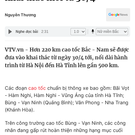
Chính trị
Truyền hình
Văn hóa - Giải trí
Nguyễn Thương
Xã hội
Y tế
Đời sống
Nghe đọc bài
2:31
Pháp luật
Công nghệ
Giáo dục
VTV.vn - Hơn 220 km cao tốc Bắc - Nam sẽ được
Y tế
đưa vào khai thác từ ngày 30/4 tới, nối dài hành
trình từ Hà Nội đến Hà Tĩnh lên gần 500 km.
Thế giới
Tin tức
Các đoạn
cao tốc
chuẩn bị thông xe bao gồm: Bãi Vọt
Kinh tế
- Hàm Nghi, Hàm Nghi - Vũng Áng của tỉnh Hà Tĩnh;
Thế giới đó đây
Tài chính
Bùng - Vạn Ninh (Quảng Bình); Vân Phong - Nha Trang
Dữ liệu và đời sống
Câu chuyện quốc tế
(Khánh Hòa).
Thị trường
Trên công trường cao tốc Bùng - Vạn Ninh, các công
Truyền hình
Góc doanh nghiệp
nhân đang gấp rút hoàn thiện những hạng mục cuối