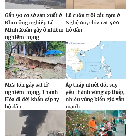
Gần 90 cơ sở sản xuất ở
Lũ cuốn trôi cầu tạm ở
Khu công nghiệp Lê
Nghệ An, chia cắt 400
Minh Xuân gây ô nhiễm
hộ dân
nghiêm trọng
Mưa lớn gây sạt lở
Áp thấp nhiệt đới suy
nghiêm trọng, Thanh
yếu thành vùng áp thấp,
Hóa di dời khẩn cấp 17
nhiều vùng biển gió vẫn
hộ dân
mạnh