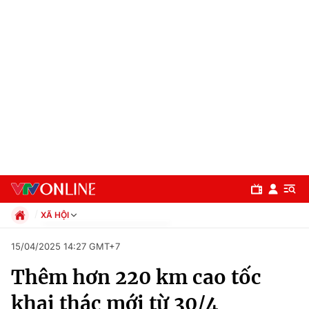
XÃ HỘI
Chính trị
15/04/2025 14:27 GMT+7
Xã hội
Thêm hơn 220 km cao tốc
Pháp luật
Chuyên mục
Kinh tế
khai thác mới từ 30/4
Thể thao