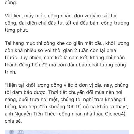
Phim VTV
cùng.
Giải trí
Hậu trường
Vật liệu, máy móc, công nhân, đơn vị giám sát thi
Điện ảnh
công, đại diện chủ đầu tư, tất cả đều bám công trường
Đời sống
Nhân vật
từng phút.
Âm nhạc
Du lịch
Khán giả
Giáo dục
Sao
Tại hạng mục thi công khe co giãn mặt cầu, khối lượng
Làm đẹp
Giải sao mai
còn khá nhiều so với thời gian 2 tuần còn lại phía
Tuyển sinh
trước. Tuy nhiên, cam kết là cam kết, không chỉ hoàn
Công nghệ
Chất lượng cuộc sống
thành đúng tiến độ mà còn đảm bảo chất lượng công
Học trực tuyến
Hitech Công nghệ tương lai
trình.
Giao lưu trực tuyến
Sản phẩm
"Hiện tại khối lượng công việc ở đơn vị cầu này, chúng
tôi đảm bảo được. Thời tiết chuyển đổi mùa nên hơi
Lịch phát sóng
Thị trường
nắng, buổi trưa hơi mệt, chúng tôi nghỉ trưa khoảng 1
tiếng, làm tiếp đến khoảng 10h thì có ca khác ra thay",
Tư vấn
anh Nguyễn Tiến Thức (công nhân nhà thầu Cienco4)
Chuyên mục khác
chia sẻ.
Emagazine
Podcast