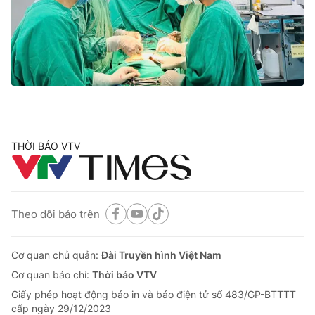
Tin tức
Kinh tế
Thế giới đó đây
Tài chính
Dữ liệu và đời sống
Câu chuyện quốc tế
Thị trường
Truyền hình
Góc doanh nghiệp
Phim VTV
THỜI BÁO VTV
Giải trí
Hậu trường
Điện ảnh
Đời sống
Nhân vật
Âm nhạc
Theo dõi báo trên
Du lịch
Khán giả
Giáo dục
Sao
Làm đẹp
Giải sao mai
Cơ quan chủ quản:
Đài Truyền hình Việt Nam
Tuyển sinh
Công nghệ
Cơ quan báo chí:
Thời báo VTV
Chất lượng cuộc sống
Học trực tuyến
Giấy phép hoạt động báo in và báo điện tử số 483/GP-BTTTT
Hitech Công nghệ tương lai
cấp ngày 29/12/2023