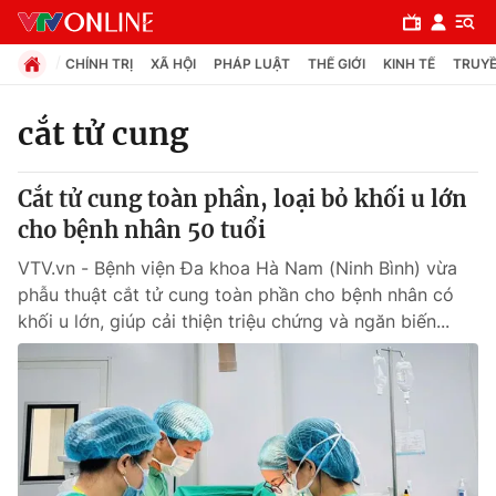
CHÍNH TRỊ
XÃ HỘI
PHÁP LUẬT
THẾ GIỚI
KINH TẾ
TRUYỀ
cắt tử cung
Chuyên mục
Cắt tử cung toàn phần, loại bỏ khối u lớn
Chính trị
cho bệnh nhân 50 tuổi
VTV.vn - Bệnh viện Đa khoa Hà Nam (Ninh Bình) vừa
Xã hội
phẫu thuật cắt tử cung toàn phần cho bệnh nhân có
khối u lớn, giúp cải thiện triệu chứng và ngăn biến...
Pháp luật
Y tế
Thế giới