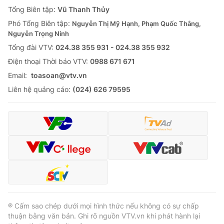
Giao lưu trực tuyến
Tổng Biên tập:
Vũ Thanh Thủy
Sản phẩm
Phó Tổng Biên tập:
Nguyễn Thị Mỹ Hạnh, Phạm Quốc Thắng,
Lịch phát sóng
Thị trường
Nguyễn Trọng Ninh
Tổng đài VTV:
024.38 355 931 - 024.38 355 932
Tư vấn
Ðiện thoại Thời báo VTV:
0988 671 671
Chuyên mục khác
Email:
toasoan@vtv.vn
Emagazine
Podcast
Liên hệ quảng cáo:
(024) 626 79595
Photo
Infographic
Video
Shorts video
VTV Money
VTV Thể thao
VTV Sức khoẻ
Bất động sản
® Cấm sao chép dưới mọi hình thức nếu không có sự chấp
thuận bằng văn bản. Ghi rõ nguồn VTV.vn khi phát hành lại