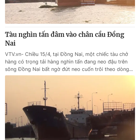
Thị trường 24h
Tấm lòng Việt
VTV4
Vươn mình bằng AI
Tàu nghìn tấn đâm vào chân cầu Đồng
VTV9
VTV8
Nai
VTV.vn- Chiều 15/4, tại Đồng Nai, một chiếc tàu chở
Liên hệ tòa soạn
English
hàng có trọng tải hàng nghìn tấn đang neo đậu trên
sông Đồng Nai bất ngờ đứt neo cuốn trôi theo dòng...
THỜI BÁO VTV
Theo dõi báo trên
Cơ quan chủ quản:
Đài Truyền hình Việt Nam
Cơ quan báo chí:
Thời báo VTV