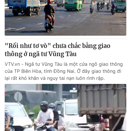
Tin tức
Kinh tế
Thế giới đó đây
Tài chính
Dữ liệu và đời sống
Câu chuyện quốc tế
Thị trường
"Rối như tơ vò" chưa chắc bằng giao
Truyền hình
Góc doanh nghiệp
thông ở ngã tư Vũng Tàu
Phim VTV
Giải trí
VTV.vn - Ngã tư Vũng Tàu là một cửa ngõ giao thông
Hậu trường
của TP Biên Hòa, tỉnh Đồng Nai. Ở đây giao thông đi
Điện ảnh
lại rất khó khăn và nguy tai nạn luôn rình rập.
Đời sống
Nhân vật
Âm nhạc
Du lịch
Khán giả
Giáo dục
Sao
Làm đẹp
Giải sao mai
Tuyển sinh
Công nghệ
Chất lượng cuộc sống
Học trực tuyến
Hitech Công nghệ tương lai