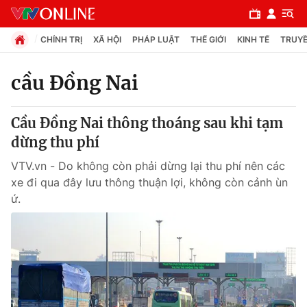
CHÍNH TRỊ
XÃ HỘI
PHÁP LUẬT
THẾ GIỚI
KINH TẾ
TRUYỀ
cầu Đồng Nai
Chuyên mục
Cầu Đồng Nai thông thoáng sau khi tạm
Chính trị
dừng thu phí
VTV.vn - Do không còn phải dừng lại thu phí nên các
Xã hội
xe đi qua đây lưu thông thuận lợi, không còn cảnh ùn
ứ.
Pháp luật
Y tế
Thế giới