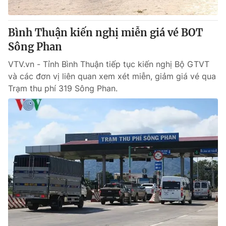
® Cấm sao chép dưới mọi hình thức nếu không có sự chấp
Bình Thuận kiến nghị miễn giá vé BOT
thuận bằng văn bản. Ghi rõ nguồn VTV.vn khi phát hành lại
Sông Phan
thông tin từ website này.
VTV.vn - Tỉnh Bình Thuận tiếp tục kiến nghị Bộ GTVT
và các đơn vị liên quan xem xét miễn, giảm giá vé qua
Trạm thu phí 319 Sông Phan.