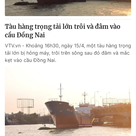
Giấy phép hoạt động báo in và báo điện tử số 483/GP-BTTTT
cấp ngày 29/12/2023
Tổng Biên tập:
Vũ Thanh Thủy
Tàu hàng trọng tải lớn trôi và đâm vào
Phó Tổng Biên tập:
Nguyễn Thị Mỹ Hạnh, Phạm Quốc Thắng,
cầu Đồng Nai
Nguyễn Trọng Ninh
Tổng đài VTV:
024.38 355 931 - 024.38 355 932
VTV.vn - Khoảng 16h30, ngày 15/4, một tàu hàng trọng
Ðiện thoại Thời báo VTV:
024.66 897 897
tải lớn bị hỏng máy, trôi trên sông sau đó đâm và mắc
Email:
toasoan@vtv.vn
kẹt vào cầu Đồng Nai.
Liên hệ quảng cáo:
024-7300.7108