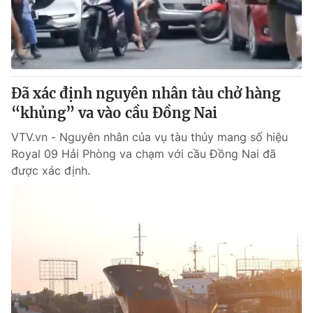
Giao lưu trực tuyến
Sản phẩm
Lịch phát sóng
Thị trường
Tư vấn
Đã xác định nguyên nhân tàu chở hàng
Chuyên mục khác
“khủng” va vào cầu Đồng Nai
Emagazine
Podcast
VTV.vn - Nguyên nhân của vụ tàu thủy mang số hiệu
Royal 09 Hải Phòng va chạm với cầu Đồng Nai đã
Photo
Infographic
được xác định.
Video
Shorts video
VTV Money
VTV Thể thao
VTV Sức khoẻ
Bất động sản