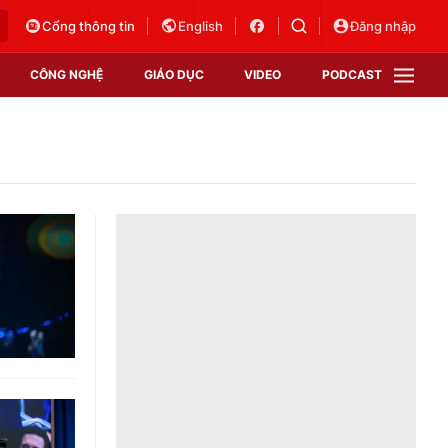
Cổng thông tin
English
Đăng nhập
CÔNG NGHỆ
GIÁO DỤC
VIDEO
PODCAST
VTV Money
VTV Thể thao
VTV Sức khoẻ
Bất động sản
Thị trường 24h
Tấm lòng Việt
Vươn mình bằng AI
VTV4
VTV8
VTV9
Lịch phát sóng
Giao lưu trực tuyến
Sự kiện