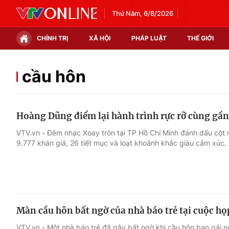
Thứ Năm, 6/8/2026
CHÍNH TRỊ
XÃ HỘI
PHÁP LUẬT
THẾ GIỚI
Chính trị
Xã hội
cầu hôn
Thế giới
Kinh tế
Hoàng Dũng điểm lại hành trình rực rỡ cùng gần
Tin tức
Tài chính
VTV.vn - Đêm nhạc Xoay tròn tại TP Hồ Chí Minh đánh dấu cột
9.777 khán giả, 26 tiết mục và loạt khoảnh khắc giàu cảm xúc.
Thế giới đó đây
Thị trường
Câu chuyện quốc tế
Góc doanh nghiệp
Dữ liệu và đời sống
Màn cầu hôn bất ngờ của nhà báo trẻ tại cuộc h
VTV.vn - Một nhà báo trẻ đã gây bất ngờ khi cầu hôn bạn gái 