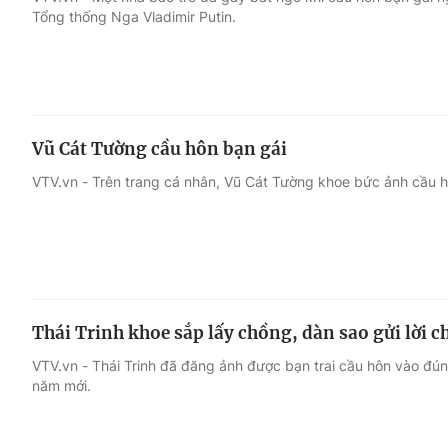
Tổng thống Nga Vladimir Putin.
Giải trí
Đời sống
Điện ảnh
Du lịch
Vũ Cát Tường cầu hôn bạn gái
Âm nhạc
Làm đẹp
VTV.vn - Trên trang cá nhân, Vũ Cát Tường khoe bức ảnh cầu h
Sao
Chất lượng cuộc sốn
Thái Trinh khoe sắp lấy chồng, dàn sao gửi lời
VTV.vn - Thái Trinh đã đăng ảnh được bạn trai cầu hôn vào đú
năm mới.