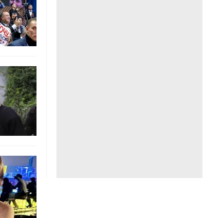
Liên hệ toà soạn
hệ tương lai