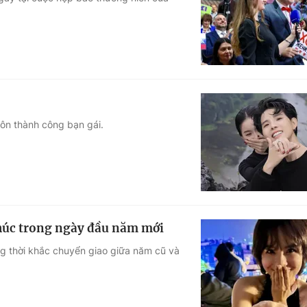
Góc ảnh
Giáo dục
Công nghệ
Tuyển sinh
Hitech Công ng
Học trực tuyến
Sản phẩm
ôn thành công bạn gái.
g
Thị trường
Tư vấn
 chúc trong ngày đầu năm mới
ng thời khắc chuyển giao giữa năm cũ và