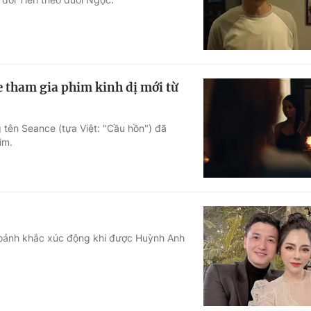
 tham gia phim kinh dị mới từ
 tên Seance (tựa Việt: "Cầu hồn") đã
im.
hoảnh khắc xúc động khi được Huỳnh Anh