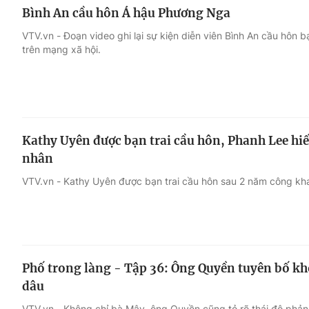
Bình An cầu hôn Á hậu Phương Nga
VTV.vn - Đoạn video ghi lại sự kiện diễn viên Bình An cầu hôn
trên mạng xã hội.
Kathy Uyên được bạn trai cầu hôn, Phanh Lee hiế
nhân
VTV.vn - Kathy Uyên được bạn trai cầu hôn sau 2 năm công kh
Phố trong làng - Tập 36: Ông Quyền tuyên bố k
dâu
VTV.vn - Không chỉ bà Mây, ông Quyền cũng tỏ rõ thái độ phản