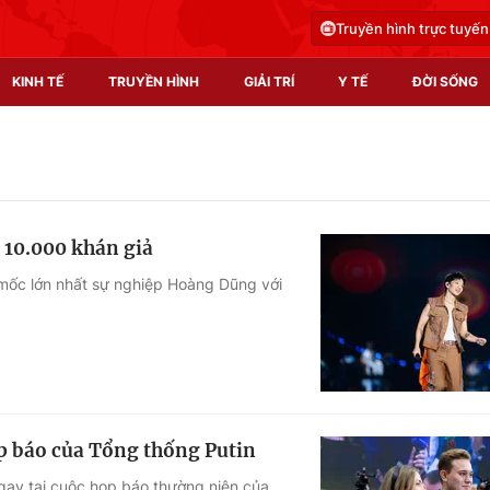
Truyền hình trực tuyến
KINH TẾ
TRUYỀN HÌNH
GIẢI TRÍ
Y TẾ
ĐỜI SỐNG
Pháp luật
Y tế
Truyền hình
Multimedia
 10.000 khán giả
Phim VTV
Video
 mốc lớn nhất sự nghiệp Hoàng Dũng với
Hậu trường
Shorts video
Nhân vật
Podcast
Khán giả
EMagazine
Giải sao mai
Photo
ọp báo của Tổng thống Putin
Infographic
ngay tại cuộc họp báo thường niên của