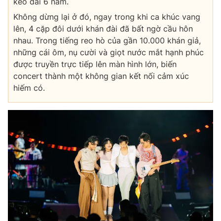
kéo dài 6 năm.
Email:
toasoan@vtv.vn
Liên hệ quảng cáo:
024-7300.7108
Không dừng lại ở đó, ngay trong khi ca khúc vang
lên, 4 cặp đôi dưới khán đài đã bất ngờ cầu hôn
nhau. Trong tiếng reo hò của gần 10.000 khán giả,
những cái ôm, nụ cười và giọt nước mắt hạnh phúc
được truyền trực tiếp lên màn hình lớn, biến
concert thành một không gian kết nối cảm xúc
hiếm có.
® Cấm sao chép dưới mọi hình thức nếu không có sự chấp
thuận bằng văn bản. Ghi rõ nguồn VTV.vn khi phát hành lại
thông tin từ website này.