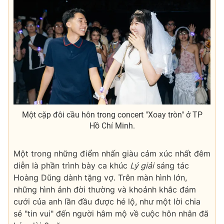
THỜI BÁO VTV
Theo dõi báo trên
Cơ quan chủ quản:
Đài Truyền hình Việt Nam
Một cặp đôi cầu hôn trong concert "Xoay tròn" ở TP
Cơ quan báo chí:
Thời báo VTV
Hồ Chí Minh.
Giấy phép hoạt động báo in và báo điện tử số 483/GP-BTTTT
cấp ngày 29/12/2023
Một trong những điểm nhấn giàu cảm xúc nhất đêm
Tổng Biên tập:
Vũ Thanh Thủy
diễn là phần trình bày ca khúc
Lý giải
sáng tác
Phó Tổng Biên tập:
Nguyễn Thị Mỹ Hạnh, Phạm Quốc Thắng,
Hoàng Dũng dành tặng vợ. Trên màn hình lớn,
Nguyễn Trọng Ninh
những hình ảnh đời thường và khoảnh khắc đám
Tổng đài VTV:
024.38 355 931 - 024.38 355 932
cưới của anh lần đầu được hé lộ, như một lời chia
Ðiện thoại Thời báo VTV:
024.66 897 897
sẻ "tin vui" đến người hâm mộ về cuộc hôn nhân đã