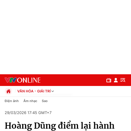
VĂN HÓA - GIẢI TRÍ
Chính trị
Điện ảnh
Âm nhạc
Sao
Xã hội
29/03/2026 17:45 GMT+7
Pháp luật
Chuyên mục
Kinh tế
Hoàng Dũng điểm lại hành
Thể thao