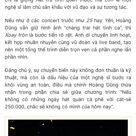
nghệ sĩ làm chủ sân khấu với vũ đạo và sự tương tác.
Photo
Infographic
Nếu như ở các concert trước như
25
hay
Yên
, Hoàng
Video
Shorts video
Dũng vẫn giữ hình ảnh "chàng trai hát tình ca", thì
Xoay tròn
là bước tiến rõ rệt. Anh di chuyển linh hoạt,
kết hợp nhuần nhuyễn cùng vũ đoàn và live band, tạo
VTV Money
VTV Thể thao
nên một tổng thể trình diễn trọn vẹn cả phần nghe lẫn
phần nhìn.
VTV Sức khoẻ
Bất động sản
Đáng chú ý, sự chuyển biến này không đơn thuần là kỹ
thuật, mà còn là dấu hiệu của một nghệ sĩ bước ra
Thị trường 24h
Tấm lòng Việt
khỏi vùng an toàn, điều mà chính Hoàng Dũng thừa
nhận trong phần chia sẻ giữa chương trình: "Nếu
VTV4
Vươn mình bằng AI
không có những ngày hát quán cà phê với cát-sê
250.000, chắc sẽ không có mình của hôm nay".
VTV9
VTV8
Liên hệ tòa soạn
English