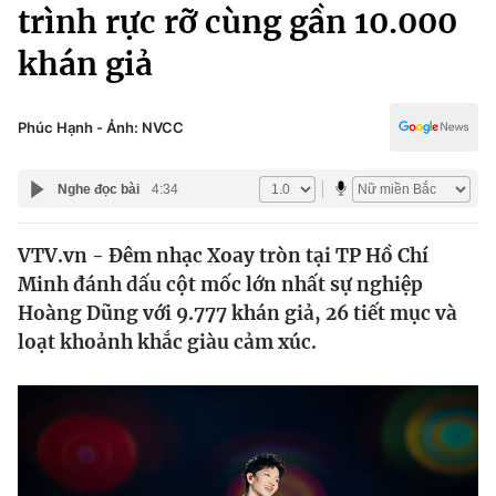
Chính trị
trình rực rỡ cùng gần 10.000
Truyền hình
khán giả
Văn hóa - Giải trí
Xã hội
Y tế
Đời sống
Phúc Hạnh - Ảnh: NVCC
Pháp luật
Công nghệ
Giáo dục
Nghe đọc bài
4:34
Y tế
VTV.vn - Đêm nhạc Xoay tròn tại TP Hồ Chí
Thế giới
Minh đánh dấu cột mốc lớn nhất sự nghiệp
Tin tức
Hoàng Dũng với 9.777 khán giả, 26 tiết mục và
Kinh tế
loạt khoảnh khắc giàu cảm xúc.
Thế giới đó đây
Tài chính
Dữ liệu và đời sống
Câu chuyện quốc tế
Thị trường
Truyền hình
Góc doanh nghiệp