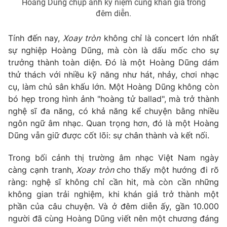
Hoàng Dũng chụp ảnh kỷ niệm cùng khán giả trong
đêm diễn.
Tính đến nay,
Xoay tròn
không chỉ là concert lớn nhất
sự nghiệp Hoàng Dũng, mà còn là dấu mốc cho sự
trưởng thành toàn diện. Đó là một Hoàng Dũng dám
thử thách với nhiều kỹ năng như hát, nhảy, chơi nhạc
cụ, làm chủ sân khấu lớn. Một Hoàng Dũng không còn
bó hẹp trong hình ảnh "hoàng tử ballad", mà trở thành
nghệ sĩ đa năng, có khả năng kể chuyện bằng nhiều
ngôn ngữ âm nhạc. Quan trọng hơn, đó là một Hoàng
Dũng vẫn giữ được cốt lõi: sự chân thành và kết nối.
Trong bối cảnh thị trường âm nhạc Việt Nam ngày
càng cạnh tranh,
Xoay tròn
cho thấy một hướng đi rõ
ràng: nghệ sĩ không chỉ cần hit, mà còn cần những
không gian trải nghiệm, khi khán giả trở thành một
phần của câu chuyện. Và ở đêm diễn ấy, gần 10.000
người đã cùng Hoàng Dũng viết nên một chương đáng