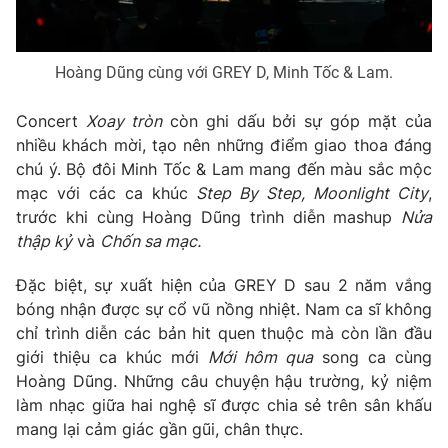
Hoàng Dũng cùng với GREY D, Minh Tốc & Lam.
Concert
Xoay tròn
còn ghi dấu bởi sự góp mặt của
nhiều khách mời, tạo nên những điểm giao thoa đáng
chú ý. Bộ đôi Minh Tốc & Lam mang đến màu sắc mộc
mạc với các ca khúc
Step By Step, Moonlight City
,
trước khi cùng Hoàng Dũng trình diễn mashup
Nửa
thập kỷ
và
Chốn sa mạc.
Đặc biệt, sự xuất hiện của GREY D sau 2 năm vắng
bóng nhận được sự cổ vũ nồng nhiệt. Nam ca sĩ không
chỉ trình diễn các bản hit quen thuộc mà còn lần đầu
giới thiệu ca khúc mới
Mới hôm qua
song ca cùng
Hoàng Dũng. Những câu chuyện hậu trường, kỷ niệm
làm nhạc giữa hai nghệ sĩ được chia sẻ trên sân khấu
mang lại cảm giác gần gũi, chân thực.