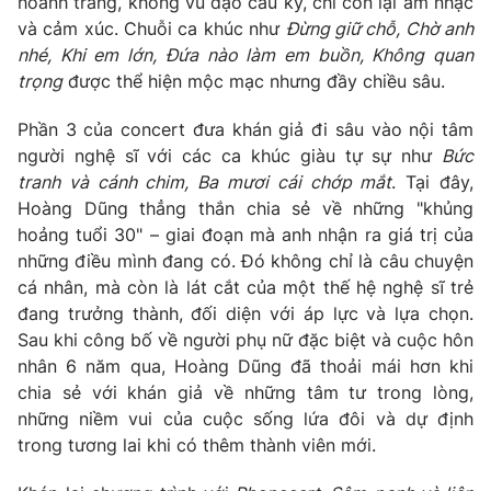
hoành tráng, không vũ đạo cầu kỳ, chỉ còn lại âm nhạc
và cảm xúc. Chuỗi ca khúc như
Đừng giữ chỗ, Chờ anh
nhé, Khi em lớn, Đứa nào làm em buồn, Không quan
trọng
được thể hiện mộc mạc nhưng đầy chiều sâu.
Phần 3 của concert đưa khán giả đi sâu vào nội tâm
người nghệ sĩ với các ca khúc giàu tự sự như
Bức
tranh và cánh chim, Ba mươi cái chớp mắt
. Tại đây,
Hoàng Dũng thẳng thắn chia sẻ về những "khủng
hoảng tuổi 30" – giai đoạn mà anh nhận ra giá trị của
những điều mình đang có. Đó không chỉ là câu chuyện
cá nhân, mà còn là lát cắt của một thế hệ nghệ sĩ trẻ
đang trưởng thành, đối diện với áp lực và lựa chọn.
Sau khi công bố về người phụ nữ đặc biệt và cuộc hôn
nhân 6 năm qua, Hoàng Dũng đã thoải mái hơn khi
chia sẻ với khán giả về những tâm tư trong lòng,
những niềm vui của cuộc sống lứa đôi và dự định
trong tương lai khi có thêm thành viên mới.