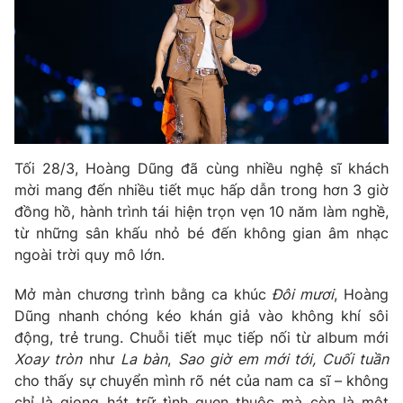
Phim VTV
Giải trí
Hậu trường
Điện ảnh
Đời sống
Nhân vật
Âm nhạc
Du lịch
Khán giả
Giáo dục
Sao
Làm đẹp
Giải sao mai
Tuyển sinh
Tối 28/3, Hoàng Dũng đã cùng nhiều nghệ sĩ khách
Công nghệ
Chất lượng cuộc sống
mời mang đến nhiều tiết mục hấp dẫn trong hơn 3 giờ
Học trực tuyến
đồng hồ, hành trình tái hiện trọn vẹn 10 năm làm nghề,
Hitech Công nghệ tương lai
Giao lưu trực tuyến
từ những sân khấu nhỏ bé đến không gian âm nhạc
Sản phẩm
ngoài trời quy mô lớn.
Lịch phát sóng
Thị trường
Mở màn chương trình bằng ca khúc
Đôi mươi
, Hoàng
Dũng nhanh chóng kéo khán giả vào không khí sôi
Tư vấn
động, trẻ trung. Chuỗi tiết mục tiếp nối từ album mới
Chuyên mục khác
Xoay tròn
như
La bàn
,
Sao giờ em mới tới, Cuối tuần
Emagazine
Podcast
cho thấy sự chuyển mình rõ nét của nam ca sĩ – không
chỉ là giọng hát trữ tình quen thuộc mà còn là một