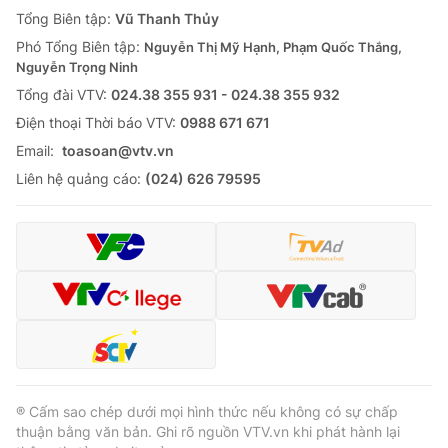
Giao lưu trực tuyến
Tổng Biên tập:
Vũ Thanh Thủy
Sản phẩm
Phó Tổng Biên tập:
Nguyễn Thị Mỹ Hạnh, Phạm Quốc Thắng,
Lịch phát sóng
Thị trường
Nguyễn Trọng Ninh
Tổng đài VTV:
024.38 355 931 - 024.38 355 932
Tư vấn
Ðiện thoại Thời báo VTV:
0988 671 671
Chuyên mục khác
Email:
toasoan@vtv.vn
Emagazine
Podcast
Liên hệ quảng cáo:
(024) 626 79595
Photo
Infographic
Video
Shorts video
VTV Money
VTV Thể thao
VTV Sức khoẻ
Bất động sản
® Cấm sao chép dưới mọi hình thức nếu không có sự chấp
thuận bằng văn bản. Ghi rõ nguồn VTV.vn khi phát hành lại