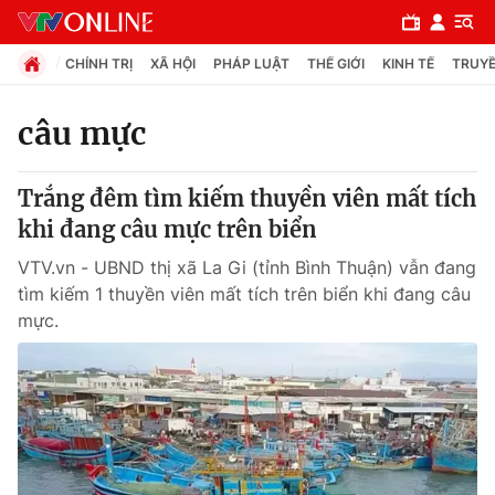
CHÍNH TRỊ
XÃ HỘI
PHÁP LUẬT
THẾ GIỚI
KINH TẾ
TRUYỀ
câu mực
Chuyên mục
Trắng đêm tìm kiếm thuyền viên mất tích
Chính trị
khi đang câu mực trên biển
VTV.vn - UBND thị xã La Gi (tỉnh Bình Thuận) vẫn đang
Xã hội
tìm kiếm 1 thuyền viên mất tích trên biển khi đang câu
mực.
Pháp luật
Y tế
Thế giới