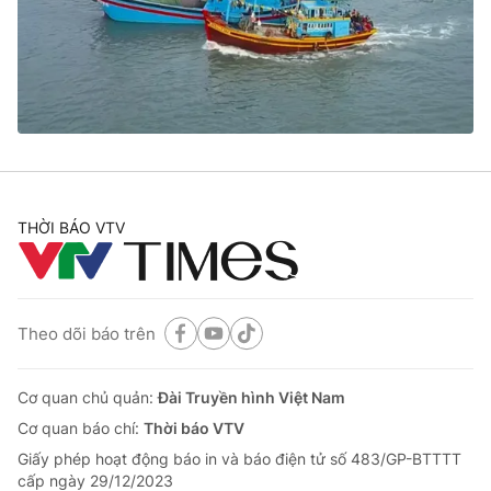
Tin tức
Kinh tế
Thế giới đó đây
Tài chính
Dữ liệu và đời sống
Câu chuyện quốc tế
Thị trường
Truyền hình
Góc doanh nghiệp
Phim VTV
THỜI BÁO VTV
Giải trí
Hậu trường
Điện ảnh
Đời sống
Nhân vật
Âm nhạc
Theo dõi báo trên
Du lịch
Khán giả
Giáo dục
Sao
Làm đẹp
Giải sao mai
Cơ quan chủ quản:
Đài Truyền hình Việt Nam
Tuyển sinh
Công nghệ
Cơ quan báo chí:
Thời báo VTV
Chất lượng cuộc sống
Học trực tuyến
Giấy phép hoạt động báo in và báo điện tử số 483/GP-BTTTT
Hitech Công nghệ tương lai
cấp ngày 29/12/2023