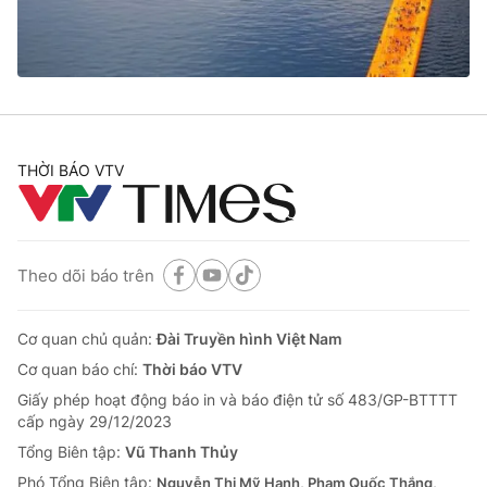
Giao lưu trực tuyến
Sản phẩm
Lịch phát sóng
Thị trường
Tư vấn
Chuyên mục khác
THỜI BÁO VTV
Emagazine
Podcast
Photo
Infographic
Theo dõi báo trên
Video
Shorts video
Cơ quan chủ quản:
Đài Truyền hình Việt Nam
Cơ quan báo chí:
Thời báo VTV
VTV Money
VTV Thể thao
Giấy phép hoạt động báo in và báo điện tử số 483/GP-BTTTT
cấp ngày 29/12/2023
VTV Sức khoẻ
Bất động sản
Tổng Biên tập:
Vũ Thanh Thủy
Phó Tổng Biên tập:
Nguyễn Thị Mỹ Hạnh, Phạm Quốc Thắng,