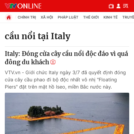
CHÍNH TRỊ
XÃ HỘI
PHÁP LUẬT
THẾ GIỚI
KINH TẾ
TRUYỀ
cầu nổi tại Italy
Chuyên mục
Italy: Đóng cửa cây cầu nổi độc đáo vì quá
Chính trị
đông du khách
VTV.vn - Giới chức Italy ngày 3/7 đã quyết định đóng
Xã hội
cửa cây cầu phao đi bộ độc nhất vô nhị "Floating
Piers" đặt trên mặt hồ Iseo, miền Bắc nước này.
Pháp luật
Y tế
Thế giới