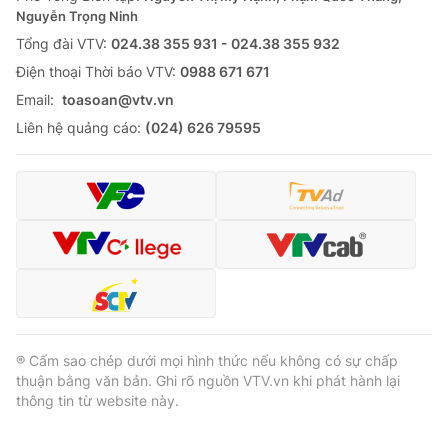
Thị trường 24h
Tấm lòng Việt
Nguyễn Trọng Ninh
Tổng đài VTV:
024.38 355 931 - 024.38 355 932
VTV4
Vươn mình bằng AI
Ðiện thoại Thời báo VTV:
0988 671 671
Email:
toasoan@vtv.vn
VTV9
VTV8
Liên hệ quảng cáo:
(024) 626 79595
Liên hệ tòa soạn
English
THỜI BÁO VTV
® Cấm sao chép dưới mọi hình thức nếu không có sự chấp
thuận bằng văn bản. Ghi rõ nguồn VTV.vn khi phát hành lại
Theo dõi báo trên
thông tin từ website này.
Cơ quan chủ quản:
Đài Truyền hình Việt Nam