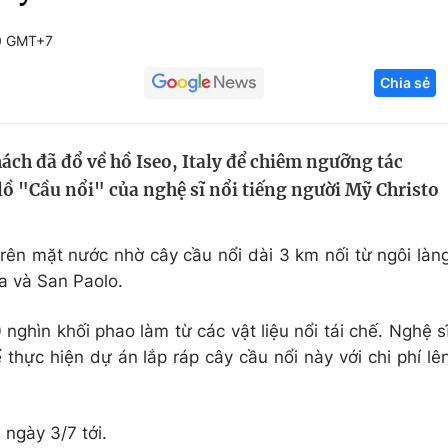
Góc ảnh
0 GMT+7
Chia sẻ
Giáo dục
Công nghệ
Tuyển sinh
Hitech Công ng
ch đã đổ về hồ Iseo, Italy để chiêm ngưỡng tác
Học trực tuyến
Sản phẩm
ồ "Cầu nổi" của nghệ sĩ nổi tiếng người Mỹ Christo
g
Thị trường
Tư vấn
rên mặt nước nhờ cây cầu nổi dài 3 km nối từ ngôi làn
a và San Paolo.
nghìn khối phao làm từ các vật liệu nổi tái chế. Nghệ s
thực hiện dự án lắp ráp cây cầu nổi này với chi phí lê
ngày 3/7 tới.