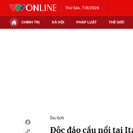
Thứ Sáu, 7/8/2026
CHÍNH TRỊ
XÃ HỘI
PHÁP LUẬT
THẾ GIỚI
Chính trị
Xã hội
Thế giới
Kinh tế
Tin tức
Tài chính
Thế giới đó đây
Thị trường
Câu chuyện quốc tế
Góc doanh nghiệp
Dữ liệu và đời sống
Du lịch
Độc đáo cầu nổi tại It