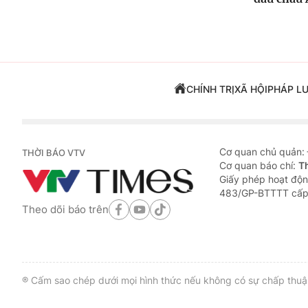
CHÍNH TRỊ
XÃ HỘI
PHÁP L
Cơ quan chủ quản:
THỜI BÁO VTV
Cơ quan báo chí:
T
Giấy phép hoạt độn
483/GP-BTTTT cấp
Theo dõi báo trên
® Cấm sao chép dưới mọi hình thức nếu không có sự chấp thuận 