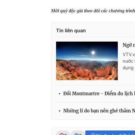
Mời quý độc giả theo dõi các chương trìn
Tin liên quan
Ngỡ n
VTV.v
nước 
dụng 
Đồi Montmartre - Điểm du lịch h
Những lí do bạn nên ghé thăm 