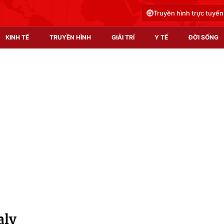
Truyền hình trực tuyến
KINH TẾ
TRUYỀN HÌNH
GIẢI TRÍ
Y TẾ
ĐỜI SỐNG
Pháp luật
Y tế
Truyền hình
Multimedia
Phim VTV
Video
Hậu trường
Shorts video
Nhân vật
Podcast
Khán giả
EMagazine
Giải sao mai
Photo
aly
Infographic