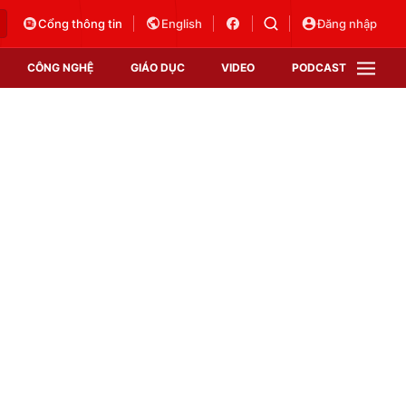
Cổng thông tin
English
Đăng nhập
CÔNG NGHỆ
GIÁO DỤC
VIDEO
PODCAST
VTV Money
VTV Thể thao
VTV Sức khoẻ
Bất động sản
Thị trường 24h
Tấm lòng Việt
Vươn mình bằng AI
VTV4
VTV8
VTV9
Lịch phát sóng
Giao lưu trực tuyến
Sự kiện