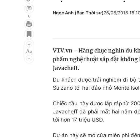
Ngọc Anh (Ban Thời sự)
26/06/2016 18:1
0
Giải trí
Đời sống
Điện ảnh
Du lịch
VTV.vn - Hàng chục nghìn du khá
Âm nhạc
Làm đẹp
phẩm nghệ thuật sắp đặt khổng l
Sao
Chất lượng cuộc sốn
Javacheff.
Du khách được trải nghiệm đi bộ t
Sulzano tới hai đảo nhỏ Monte Isol
Chiếc cầu này được lắp ráp từ 200 
Javacheff đã phải mất hai năm để 
tới hơn 17 triệu USD.
Dự án này sẽ mở cửa miễn phí đến 