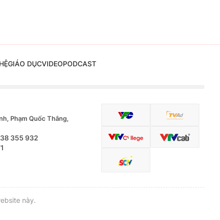
HỆ
GIÁO DỤC
VIDEO
PODCAST
nh, Phạm Quốc Thắng,
.38 355 932
71
ebsite này.