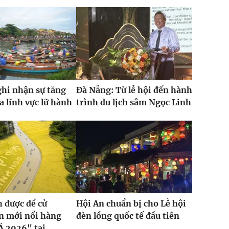
hi nhận sự tăng
Đà Nẵng: Từ lễ hội đến hành
a lĩnh vực lữ hành
trình du lịch sâm Ngọc Linh
 được đề cử
Hội An chuẩn bị cho Lễ hội
n mới nổi hàng
đèn lồng quốc tế đầu tiên
Á 2026" tại...