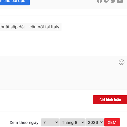
im cho bài đọc
thuật sắp đặt
cầu nổi tại Italy
Gửi bình luận
Xem theo ngày
XEM