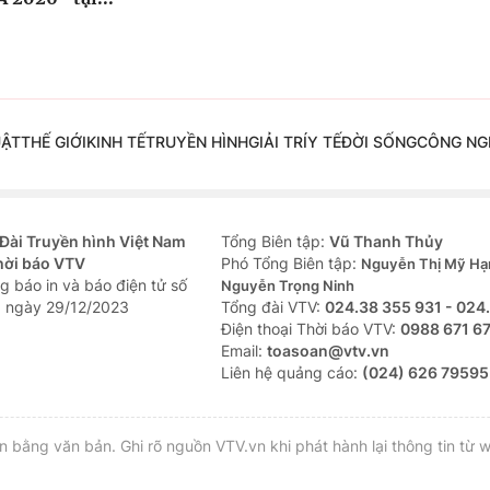
UẬT
THẾ GIỚI
KINH TẾ
TRUYỀN HÌNH
GIẢI TRÍ
Y TẾ
ĐỜI SỐNG
CÔNG NG
Đài Truyền hình Việt Nam
Tổng Biên tập:
Vũ Thanh Thủy
hời báo VTV
Phó Tổng Biên tập:
Nguyễn Thị Mỹ Hạ
g báo in và báo điện tử số
Nguyễn Trọng Ninh
 ngày 29/12/2023
Tổng đài VTV:
024.38 355 931 - 024
Ðiện thoại Thời báo VTV:
0988 671 6
Email:
toasoan@vtv.vn
Liên hệ quảng cáo:
(024) 626 79595
bằng văn bản. Ghi rõ nguồn VTV.vn khi phát hành lại thông tin từ w