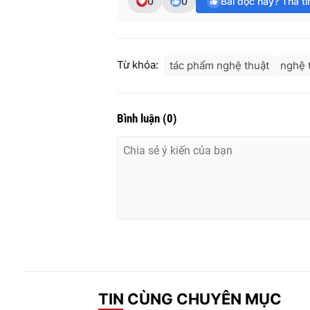
0
0
Bài đọc hay? Thả t
Từ khóa:
tác phẩm nghệ thuật
nghệ 
Bình luận
(
0
)
TIN CÙNG CHUYÊN MỤC