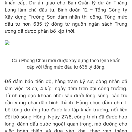
khẩn cấp. Dự án giao cho Ban Quản lý dự án Thăng
Photo
Infographic
Long làm chủ đầu tư, Bình đoàn 12 – Tổng Công ty
Xây dựng Trường Sơn đảm nhận thi công. Tổng mức
đầu tư hơn 635 tỷ đồng từ nguồn ngân sách Trung
Video
Shorts video
ương đã được phân bổ kịp thời.
VTV Money
VTV Thể thao
Cầu Phong Châu mới được xây dựng theo lệnh khẩn
VTV Sức khoẻ
Bất động sản
cấp với tổng mức đầu tư 635 tỷ đồng.
Thị trường 24h
Tấm lòng Việt
Để đảm bảo tiến độ, hàng trăm kỹ sư, công nhân đã
làm việc "3 ca, 4 kíp" ngày đêm trên đại công trường.
VTV4
Vươn mình bằng AI
Từ những cọc khoan nhồi sâu dưới lòng sông, các trụ
cầu vững chãi dần hình thành. Hàng chục dầm chữ T
bê tông dự ứng lực được lao lắp khẩn trương, nối liền
VTV9
VTV8
đôi bờ sông Hồng. Ngày 27/8, công trình đã được hợp
long, đánh dấu bước ngoặt quan trọng, mở đường cho
Liên hệ tòa soạn
English
việc hoàn thiện và đưa vào khai thác vào tháng