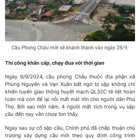
Phim VTV
Giải trí
Hậu trường
Điện ảnh
Đời sống
Nhân vật
Âm nhạc
Du lịch
Khán giả
Giáo dục
Sao
Cầu Phong Châu mới sẽ khánh thành vào ngày 28/9.
Làm đẹp
Giải sao mai
Tuyển sinh
Công nghệ
Thi công khẩn cấp, chạy đua với thời gian
Chất lượng cuộc sống
Học trực tuyến
Hitech Công nghệ tương lai
Ngày 9/9/2024, cầu phong Châu thuộc địa phận xã
Giao lưu trực tuyến
Phùng Nguyên và Vạn Xuân bất ngờ bị sập không chỉ
Sản phẩm
khiến tuyến giao thông huyết mạch QL32C tê liệt hoàn
Lịch phát sóng
toàn mà còn để lại nỗi mất mát lớn cho người dân Phú
Thị trường
Thọ. Bởi sau một năm, 4 người mất tích trong vụ sập
Tư vấn
cầu đến nay vẫn chưa tìm thấy.
Chuyên mục khác
Ngay sau sự cố sập cầu, Chính phủ đã chấp thuận chủ
Emagazine
Podcast
trương xây dựng cầu mới theo quy định công trình