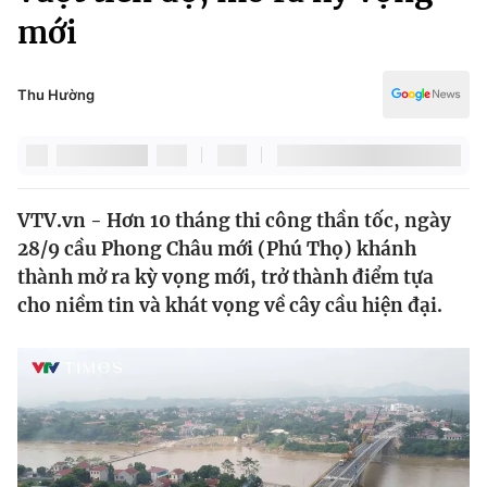
Chính trị
mới
Truyền hình
Văn hóa - Giải trí
Xã hội
Y tế
Thu Hường
Đời sống
Pháp luật
Công nghệ
Giáo dục
Y tế
VTV.vn - Hơn 10 tháng thi công thần tốc, ngày
28/9 cầu Phong Châu mới (Phú Thọ) khánh
Thế giới
thành mở ra kỳ vọng mới, trở thành điểm tựa
Tin tức
cho niềm tin và khát vọng về cây cầu hiện đại.
Kinh tế
Thế giới đó đây
Tài chính
Dữ liệu và đời sống
Câu chuyện quốc tế
Thị trường
Truyền hình
Góc doanh nghiệp