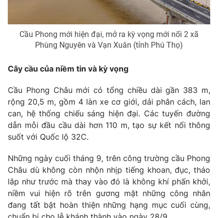
Ðiện thoại Thời báo VTV:
024.66 897 897
Email:
toasoan@vtv.vn
Liên hệ quảng cáo:
024-7300.7108
Cầu Phong mới hiện đại, mở ra kỳ vọng mới nối 2 xã
Phùng Nguyên và Vạn Xuân (tỉnh Phú Thọ)
Cây cầu của niềm tin và kỳ vọng
Cầu Phong Châu mới có tổng chiều dài gần 383 m,
rộng 20,5 m, gồm 4 làn xe cơ giới, dải phân cách, lan
can, hệ thống chiếu sáng hiện đại. Các tuyến đường
dẫn mỗi đầu cầu dài hơn 110 m, tạo sự kết nối thông
suốt với Quốc lộ 32C.
Những ngày cuối tháng 9, trên công trường cầu Phong
Châu dù không còn nhộn nhịp tiếng khoan, đục, tháo
® Cấm sao chép dưới mọi hình thức nếu không có sự chấp
thuận bằng văn bản. Ghi rõ nguồn VTV.vn khi phát hành lại
lắp như trước mà thay vào đó là không khí phấn khởi,
thông tin từ website này.
niềm vui hiện rõ trên gương mặt những công nhân
đang tất bật hoàn thiện những hạng mục cuối cùng,
chuẩn bị cho lễ khánh thành vào ngày 28/9.