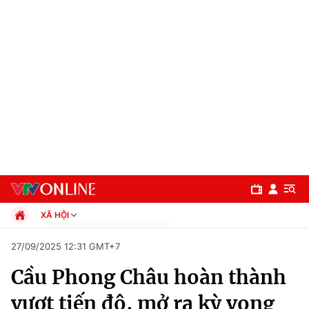
XÃ HỘI
Chính trị
27/09/2025 12:31 GMT+7
Xã hội
Cầu Phong Châu hoàn thành
Pháp luật
Chuyên mục
Kinh tế
vượt tiến độ, mở ra kỳ vọng
Thể thao