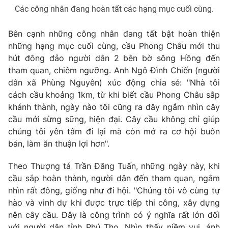
Các công nhân đang hoàn tất các hạng mục cuối cùng.
Bên cạnh những công nhân đang tất bật hoàn thiện
những hạng mục cuối cùng, cầu Phong Châu mới thu
hút đông đảo người dân 2 bên bờ sông Hồng đến
tham quan, chiêm ngưỡng. Anh Ngô Đình Chiến (người
dân xã Phùng Nguyên) xúc động chia sẻ: "Nhà tôi
cách cầu khoảng 1km, từ khi biết cầu Phong Châu sắp
khánh thành, ngày nào tôi cũng ra đây ngắm nhìn cây
cầu mới sừng sững, hiện đại. Cây cầu không chỉ giúp
chúng tôi yên tâm đi lại mà còn mở ra cơ hội buôn
bán, làm ăn thuận lợi hơn".
Theo Thượng tá Trần Đăng Tuấn, những ngày này, khi
cầu sắp hoàn thành, người dân đến tham quan, ngắm
nhìn rất đông, giống như đi hội. "Chúng tôi vô cùng tự
hào và vinh dự khi được trực tiếp thi công, xây dựng
nên cây cầu. Đây là công trình có ý nghĩa rất lớn đối
với người dân tỉnh Phú Thọ. Nhìn thấy niềm vui, ánh