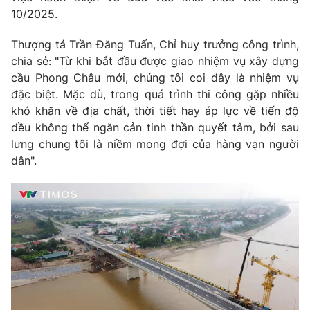
10/2025.
Thượng tá Trần Đăng Tuấn, Chỉ huy trưởng công trình,
chia sẻ: "Từ khi bắt đầu được giao nhiệm vụ xây dựng
THỜI BÁO VTV
cầu Phong Châu mới, chúng tôi coi đây là nhiệm vụ
đặc biệt. Mặc dù, trong quá trình thi công gặp nhiều
khó khăn về địa chất, thời tiết hay áp lực về tiến độ
đều không thể ngăn cản tinh thần quyết tâm, bởi sau
Theo dõi báo trên
lưng chung tôi là niềm mong đợi của hàng vạn người
dân".
Cơ quan chủ quản:
Đài Truyền hình Việt Nam
Cơ quan báo chí:
Thời báo VTV
Giấy phép hoạt động báo in và báo điện tử số 483/GP-BTTTT
cấp ngày 29/12/2023
Tổng Biên tập:
Vũ Thanh Thủy
Phó Tổng Biên tập:
Nguyễn Thị Mỹ Hạnh, Phạm Quốc Thắng,
Nguyễn Trọng Ninh
Tổng đài VTV:
024.38 355 931 - 024.38 355 932