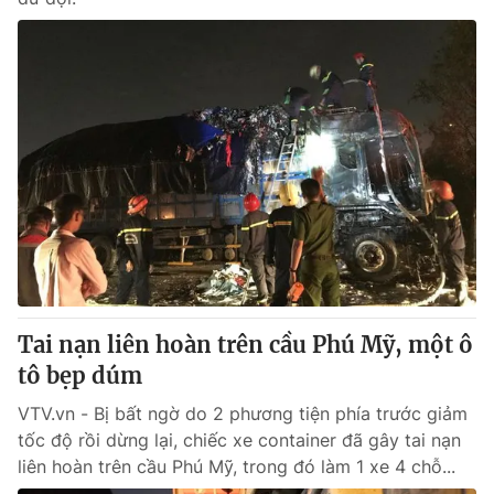
Tai nạn liên hoàn trên cầu Phú Mỹ, một ô
tô bẹp dúm
VTV.vn - Bị bất ngờ do 2 phương tiện phía trước giảm
tốc độ rồi dừng lại, chiếc xe container đã gây tai nạn
liên hoàn trên cầu Phú Mỹ, trong đó làm 1 xe 4 chỗ...