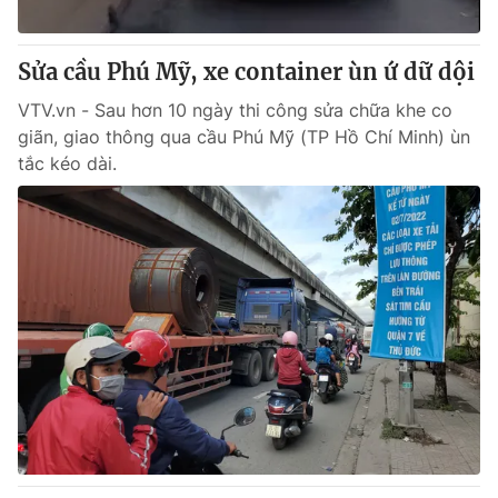
® Cấm sao chép dưới mọi hình thức nếu không có sự chấp
Sửa cầu Phú Mỹ, xe container ùn ứ dữ dội
thuận bằng văn bản. Ghi rõ nguồn VTV.vn khi phát hành lại
thông tin từ website này.
VTV.vn - Sau hơn 10 ngày thi công sửa chữa khe co
giãn, giao thông qua cầu Phú Mỹ (TP Hồ Chí Minh) ùn
tắc kéo dài.