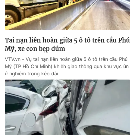
Giao lưu trực tuyến
Sản phẩm
Lịch phát sóng
Thị trường
Tư vấn
Tai nạn liên hoàn giữa 5 ô tô trên cầu Phú
Chuyên mục khác
Mỹ, xe con bẹp dúm
Emagazine
Podcast
VTV.vn - Vụ tai nạn liên hoàn giữa 5 ô tô trên cầu Phú
Mỹ (TP Hồ Chí Minh) khiến giao thông qua khu vực ùn
Photo
Infographic
ứ nghiêm trọng kéo dài.
Video
Shorts video
VTV Money
VTV Thể thao
VTV Sức khoẻ
Bất động sản