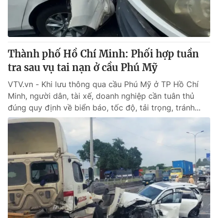
Thị trường 24h
Tấm lòng Việt
VTV4
Vươn mình bằng AI
Thành phố Hồ Chí Minh: Phối hợp tuần
VTV9
VTV8
tra sau vụ tai nạn ở cầu Phú Mỹ
VTV.vn - Khi lưu thông qua cầu Phú Mỹ ở TP Hồ Chí
Liên hệ tòa soạn
English
Minh, người dân, tài xế, doanh nghiệp cần tuân thủ
đúng quy định về biển báo, tốc độ, tải trọng, tránh...
THỜI BÁO VTV
Theo dõi báo trên
Cơ quan chủ quản:
Đài Truyền hình Việt Nam
Cơ quan báo chí:
Thời báo VTV