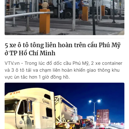
Tin tức
Kinh tế
Thế giới đó đây
Tài chính
Dữ liệu và đời sống
Câu chuyện quốc tế
Thị trường
5 xe ô tô tông liên hoàn trên cầu Phú Mỹ
Truyền hình
Góc doanh nghiệp
ở TP Hồ Chí Minh
Phim VTV
Giải trí
VTV.vn - Trong lúc đổ dốc cầu Phú Mỹ, 2 xe container
Hậu trường
và 3 ô tô tải va chạm liên hoàn khiến giao thông khu
Điện ảnh
vực ùn tắc hơn 1 giờ đồng hồ.
Đời sống
Nhân vật
Âm nhạc
Du lịch
Khán giả
Giáo dục
Sao
Làm đẹp
Giải sao mai
Tuyển sinh
Công nghệ
Chất lượng cuộc sống
Học trực tuyến
Hitech Công nghệ tương lai