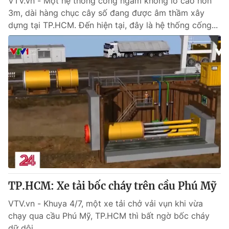
VTV.vn - Một hệ thống cống ngầm khổng lồ cao hơn
3m, dài hàng chục cây số đang được âm thầm xây
dựng tại TP.HCM. Đến hiện tại, đây là hệ thống cống...
TP.HCM: Xe tải bốc cháy trên cầu Phú Mỹ
VTV.vn - Khuya 4/7, một xe tải chở vải vụn khi vừa
chạy qua cầu Phú Mỹ, TP.HCM thì bất ngờ bốc cháy
dữ dội.