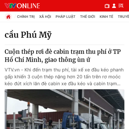
CHÍNH TRỊ
XÃ HỘI
PHÁP LUẬT
THẾ GIỚI
KINH TẾ
TRUYỀ
cầu Phú Mỹ
Chuyên mục
Cuộn thép rơi đè cabin trạm thu phí ở TP
Chính trị
Hồ Chí Minh, giao thông ùn ứ
VTV.vn - Khi đến trạm thu phí, tài xế xe đầu kéo phanh
Xã hội
gấp khiến 3 cuộn thép nặng hơn 20 tấn trên rơ moóc
kéo đứt xích lăn đè cabin xe đầu kéo và cabin trạm...
Pháp luật
Y tế
Thế giới