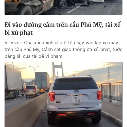
Giấy phép hoạt động báo in và báo điện tử số 483/GP-BTTTT
cấp ngày 29/12/2023
Tổng Biên tập:
Vũ Thanh Thủy
Đi vào đường cấm trên cầu Phú Mỹ, tài xế
Phó Tổng Biên tập:
Nguyễn Thị Mỹ Hạnh, Phạm Quốc Thắng,
bị xử phạt
Nguyễn Trọng Ninh
Tổng đài VTV:
024.38 355 931 - 024.38 355 932
VTV.vn - Qua xác minh clip ô tô chạy vào làn xe máy
Ðiện thoại Thời báo VTV:
024.66 897 897
trên cầu Phú Mỹ, Cảnh sát giao thông đã xử phạt, tước
Email:
toasoan@vtv.vn
bằng lái của tài xế vi phạm.
Liên hệ quảng cáo:
024-7300.7108