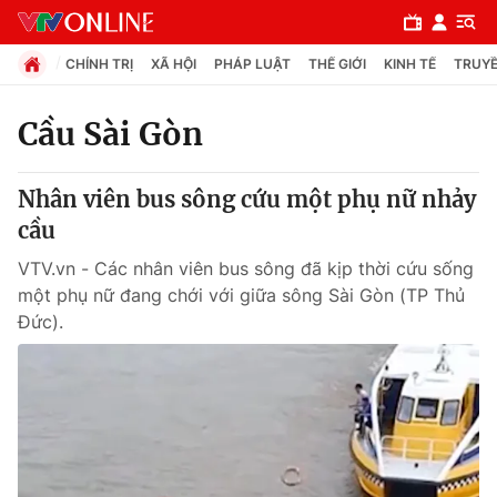
CHÍNH TRỊ
XÃ HỘI
PHÁP LUẬT
THẾ GIỚI
KINH TẾ
TRUYỀ
Cầu Sài Gòn
Chuyên mục
Nhân viên bus sông cứu một phụ nữ nhảy
Chính trị
cầu
VTV.vn - Các nhân viên bus sông đã kịp thời cứu sống
Xã hội
một phụ nữ đang chới với giữa sông Sài Gòn (TP Thủ
Đức).
Pháp luật
Y tế
Thế giới