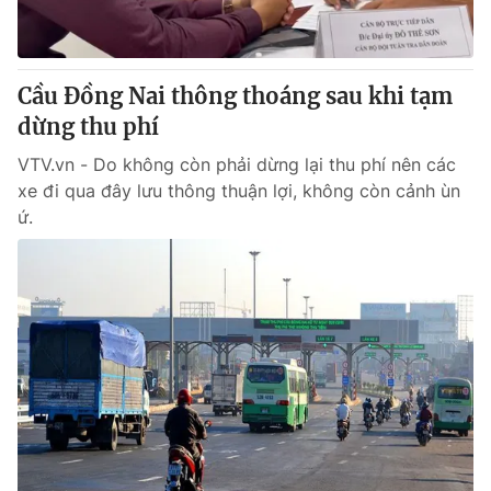
Cơ quan báo chí:
Thời báo VTV
Giấy phép hoạt động báo in và báo điện tử số 483/GP-BTTTT
cấp ngày 29/12/2023
Cầu Đồng Nai thông thoáng sau khi tạm
Tổng Biên tập:
Vũ Thanh Thủy
dừng thu phí
Phó Tổng Biên tập:
Nguyễn Thị Mỹ Hạnh, Phạm Quốc Thắng,
VTV.vn - Do không còn phải dừng lại thu phí nên các
Nguyễn Trọng Ninh
xe đi qua đây lưu thông thuận lợi, không còn cảnh ùn
Tổng đài VTV:
024.38 355 931 - 024.38 355 932
ứ.
Ðiện thoại Thời báo VTV:
024.66 897 897
Email:
toasoan@vtv.vn
Liên hệ quảng cáo:
024-7300.7108