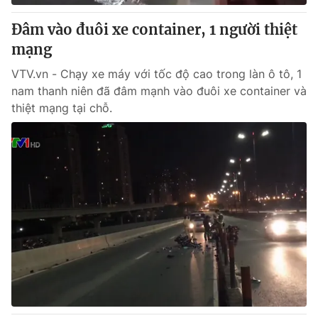
Đâm vào đuôi xe container, 1 người thiệt
mạng
VTV.vn - Chạy xe máy với tốc độ cao trong làn ô tô, 1
nam thanh niên đã đâm mạnh vào đuôi xe container và
thiệt mạng tại chỗ.