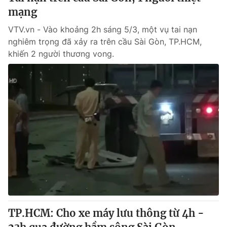
mạng
VTV.vn - Vào khoảng 2h sáng 5/3, một vụ tai nạn
nghiêm trọng đã xảy ra trên cầu Sài Gòn, TP.HCM,
khiến 2 người thương vong.
TP.HCM: Cho xe máy lưu thông từ 4h -