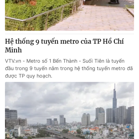
Giao lưu trực tuyến
Sản phẩm
Lịch phát sóng
Thị trường
Tư vấn
Hệ thống 9 tuyến metro của TP Hồ Chí
Chuyên mục khác
Minh
Emagazine
Podcast
VTV.vn - Metro số 1 Bến Thành - Suối Tiên là tuyến
đầu trong 9 tuyến nằm trong hệ thống tuyến metro đã
Photo
Infographic
được TP quy hoạch.
Video
Shorts video
VTV Money
VTV Thể thao
VTV Sức khoẻ
Bất động sản