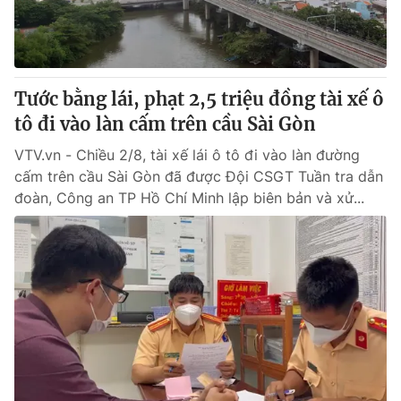
Thị trường 24h
Tấm lòng Việt
VTV4
Vươn mình bằng AI
Tước bằng lái, phạt 2,5 triệu đồng tài xế ô
VTV9
VTV8
tô đi vào làn cấm trên cầu Sài Gòn
VTV.vn - Chiều 2/8, tài xế lái ô tô đi vào làn đường
Liên hệ tòa soạn
English
cấm trên cầu Sài Gòn đã được Đội CSGT Tuần tra dẫn
đoàn, Công an TP Hồ Chí Minh lập biên bản và xử...
THỜI BÁO VTV
Theo dõi báo trên
Cơ quan chủ quản:
Đài Truyền hình Việt Nam