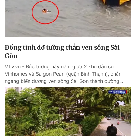
Tin tức
Kinh tế
Thế giới đó đây
Tài chính
Dữ liệu và đời sống
Câu chuyện quốc tế
Thị trường
Đồng tình dỡ tường chắn ven sông Sài
Truyền hình
Góc doanh nghiệp
Gòn
Phim VTV
Giải trí
VTV.vn - Bức tường này nằm giữa 2 khu dân cư
Hậu trường
Vinhomes và Saigon Pearl (quận Bình Thạnh), chắn
Điện ảnh
ngang biến đường ven sông Sài Gòn thành đường...
Đời sống
Nhân vật
Âm nhạc
Du lịch
Khán giả
Giáo dục
Sao
Làm đẹp
Giải sao mai
Tuyển sinh
Công nghệ
Chất lượng cuộc sống
Học trực tuyến
Hitech Công nghệ tương lai