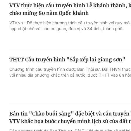
VTV thực hiện cầu truyền hình Lễ khánh thành, k
chào mừng 80 năm Quốc khánh
VTV.vn - Để thực hiện chương trình cầu truyền hình với quy mô
hợp chặt chẽ với các cơ quan, đơn vị và 34 tỉnh, thành phố.
THTT Cầu truyền hình "Sắp xếp lại giang sơn"
Chương trình cầu truyền hình được Ban Thời sự, Đài THVN thực 
với nhiều địa phương khác trên cả nước, được THTT vào 8h hô
Bản tin "Chào buổi sáng" đặc biệt và cầu truyền 
VTV khắc họa bước chuyển mình lịch sử của đất 
Các chương trình do Ban Thời sự, Đài THVN thực hiện sẽ ghi lạ