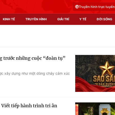
Truyền hình trực tuyến
KINH TẾ
TRUYỀN HÌNH
GIẢI TRÍ
Y TẾ
ĐỜI SỐNG
Pháp luật
Y tế
Truyền hình
Multimedia
g trước những cuộc “đoàn tụ”
Phim VTV
Video
Hậu trường
Shorts video
ược xây dựng như một dòng chảy cảm xúc
Nhân vật
Podcast
Khán giả
EMagazine
Giải sao mai
Photo
iết tiếp hành trình tri ân
Infographic