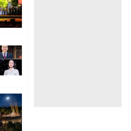
Liên hệ toà soạn
hệ tương lai