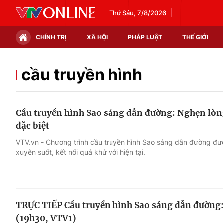
Thứ Sáu, 7/8/2026
CHÍNH TRỊ
XÃ HỘI
PHÁP LUẬT
THẾ GIỚI
Chính trị
Xã hội
cầu truyền hình
Thế giới
Kinh tế
Cầu truyền hình Sao sáng dẫn đường: Nghẹn lòn
Tin tức
Tài chính
đặc biệt
Thế giới đó đây
Thị trường
VTV.vn - Chương trình cầu truyền hình Sao sáng dẫn đường đ
xuyên suốt, kết nối quá khứ với hiện tại.
Câu chuyện quốc tế
Góc doanh nghiệp
Dữ liệu và đời sống
TRỰC TIẾP Cầu truyền hình Sao sáng dẫn đường: V
(19h30, VTV1)