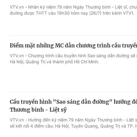
VTV.vn - Nhân kỷ niệm 79 năm Ngày Thương binh - Liệt sĩ, chư
đường được THTT vào 19h30 hôm nay (26/7) trên kênh VTV1.
Giải trí
Đời sống
Điện ảnh
Du lịch
Điểm mặt những MC dẫn chương trình cầu truyề
Âm nhạc
Làm đẹp
VTV.vn - Chương trình cầu truyền hình Sao sáng dẫn đường s
Hà Nội, Quảng Trị và thành phố Hồ Chí Minh.
Sao
Chất lượng cuộc sốn
Cầu truyền hình "Sao sáng dẫn đường" hướng đ
Thương binh - Liệt sỹ
VTV.vn - Hướng đến kỷ niệm 79 năm Ngày Thương binh - Liệt s
sẽ kết nối 4 điểm cầu: Hà Nội, Tuyên Quang, Quảng Trị và TP. 