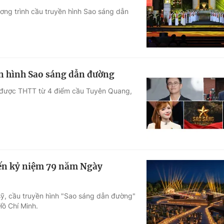
ơng trình cầu truyền hình Sao sáng dẫn
Góc ảnh
Giáo dục
Công nghệ
Tuyển sinh
Hitech Công ng
n hình Sao sáng dẫn đường
Học trực tuyến
Sản phẩm
ẽ được THTT từ 4 điểm cầu Tuyên Quang,
g
Thị trường
Tư vấn
ến kỷ niệm 79 năm Ngày
ỹ, cầu truyền hình "Sao sáng dẫn đường"
Hồ Chí Minh.