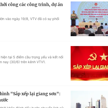
hởi công các công trình, dự án
 lớn vào ngày 19/8, VTV đã có sự phối
hiện tại 5 điểm cầu trọng yếu và kết nối
m nay (30/6) trên kênh VTV1.
hình "Sắp xếp lại giang sơn":
nước
i thời khắc đánh dấu bước chuyển lịch sử