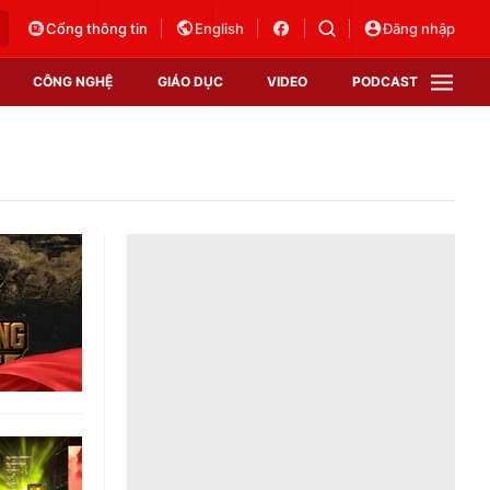
Cổng thông tin
English
Đăng nhập
CÔNG NGHỆ
GIÁO DỤC
VIDEO
PODCAST
VTV Money
VTV Thể thao
VTV Sức khoẻ
Bất động sản
Thị trường 24h
Tấm lòng Việt
Vươn mình bằng AI
VTV4
VTV8
VTV9
Lịch phát sóng
Giao lưu trực tuyến
Sự kiện