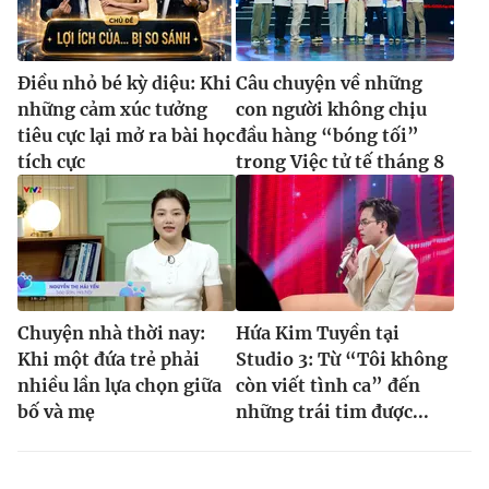
Điều nhỏ bé kỳ diệu: Khi
Câu chuyện về những
những cảm xúc tưởng
con người không chịu
tiêu cực lại mở ra bài học
đầu hàng “bóng tối”
tích cực
trong Việc tử tế tháng 8
Chuyện nhà thời nay:
Hứa Kim Tuyền tại
Khi một đứa trẻ phải
Studio 3: Từ “Tôi không
nhiều lần lựa chọn giữa
còn viết tình ca” đến
bố và mẹ
những trái tim được...