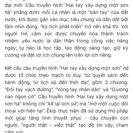
Ðiện thoại Thời báo VTV:
024.66 897 897
đại mới. Cầu truyền hình “Hai tay xây dựng một sơn
Email:
toasoan@vtv.vn
hà” khẳng định: mỗi cá nhân là một “bàn tay” của đất
nước, khi được gắn vào mục tiêu chung và dẫn dắt bởi
Liên hệ quảng cáo:
024-7300.7108
tầm nhìn đúng, “kỳ tích phát triển” trở nên khả thi. Với
người trẻ, cảm xúc được chuyển hóa thành trách
nhiệm: yêu nước là dấn thân trong công việc hằng
ngày; tự hào là học tập, lao động, sáng tạo, giữ kỷ
cương và đặt lợi ích chung lên trên lợi ích riêng.
Kết cấu cầu truyền hình "Hai tay xây dựng một sơn"
hà
được tổ chức theo mạch tư duy “từ quyết sách đến
hành động, từ lịch sử đến thời đại”, gồm 3 chương:
“Đôi tay vạch đường”, “Vòng tay nhân dân” và “Giương
cao ngọn cờ”. Cầu truyền hình
"
Hai tay xây dựng một
sơn hà" không chỉ “kể lại lịch sử”, mà “mở một cuộc đối
® Cấm sao chép dưới mọi hình thức nếu không có sự chấp
thuận bằng văn bản. Ghi rõ nguồn VTV.vn khi phát hành lại
thoại với hiện tại”. Êkip thực hiện đã sử dụng thủ pháp
thông tin từ website này.
mới giúp tăng tính thuyết phục - câu chuyện con
người, “người thật – việc thật” tạo độ tin cậy, chạm
cảm xúc.