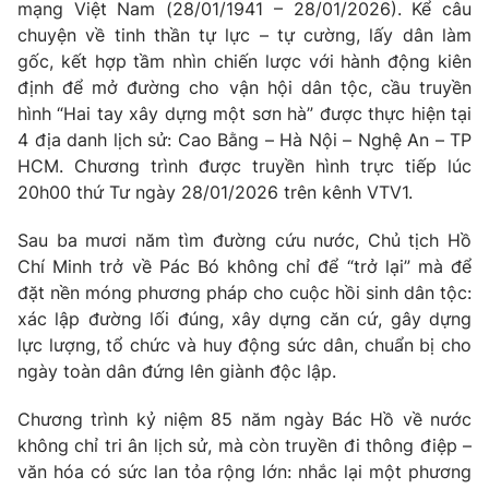
Phim VTV
mạng Việt Nam (28/01/1941 – 28/01/2026). Kể câu
Giải trí
chuyện về tinh thần tự lực – tự cường, lấy dân làm
Hậu trường
gốc, kết hợp tầm nhìn chiến lược với hành động kiên
Điện ảnh
Đời sống
định để mở đường cho vận hội dân tộc, cầu truyền
Nhân vật
Âm nhạc
hình “Hai tay xây dựng một sơn hà” được thực hiện tại
Du lịch
Khán giả
4 địa danh lịch sử: Cao Bằng – Hà Nội – Nghệ An – TP
Giáo dục
Sao
HCM. Chương trình được truyền hình trực tiếp lúc
Làm đẹp
Giải sao mai
20h00 thứ Tư ngày 28/01/2026 trên kênh VTV1.
Tuyển sinh
Công nghệ
Chất lượng cuộc sống
Học trực tuyến
Sau ba mươi năm tìm đường cứu nước, Chủ tịch Hồ
Hitech Công nghệ tương lai
Chí Minh trở về Pác Bó không chỉ để “trở lại” mà để
Giao lưu trực tuyến
đặt nền móng phương pháp cho cuộc hồi sinh dân tộc:
Sản phẩm
xác lập đường lối đúng, xây dựng căn cứ, gây dựng
Lịch phát sóng
lực lượng, tổ chức và huy động sức dân, chuẩn bị cho
Thị trường
ngày toàn dân đứng lên giành độc lập.
Tư vấn
Chương trình kỷ niệm 85 năm ngày Bác Hồ về nước
Chuyên mục khác
không chỉ tri ân lịch sử, mà còn truyền đi thông điệp –
Emagazine
Podcast
văn hóa có sức lan tỏa rộng lớn: nhắc lại một phương