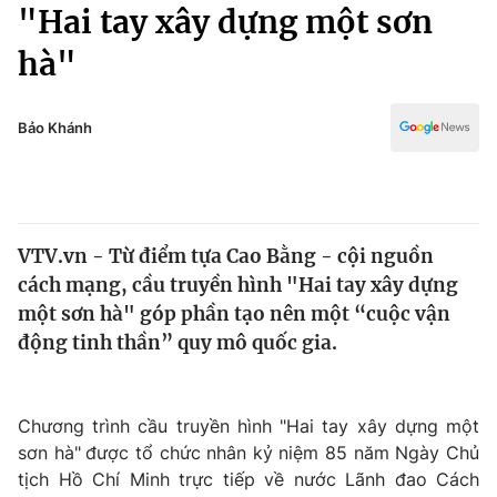
Chính trị
"Hai tay xây dựng một sơn
Truyền hình
hà"
Văn hóa - Giải trí
Xã hội
Y tế
Đời sống
Bảo Khánh
Pháp luật
Công nghệ
Giáo dục
Y tế
VTV.vn - Từ điểm tựa Cao Bằng - cội nguồn
Thế giới
cách mạng, cầu truyền hình "Hai tay xây dựng
Tin tức
một sơn hà" góp phần tạo nên một “cuộc vận
Kinh tế
động tinh thần” quy mô quốc gia.
Thế giới đó đây
Tài chính
Dữ liệu và đời sống
Câu chuyện quốc tế
Thị trường
Chương trình cầu truyền hình "Hai tay xây dựng một
sơn hà"
được tổ chức nhân kỷ niệm 85 năm Ngày Chủ
Truyền hình
Góc doanh nghiệp
tịch Hồ Chí Minh trực tiếp về nước Lãnh đao Cách