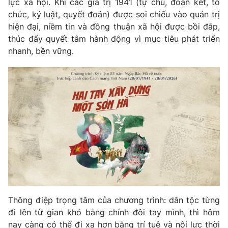
lực xã hội. Khi các giá trị 1941 (tự chủ, đoàn kết, tổ
chức, kỷ luật, quyết đoán) được soi chiếu vào quản trị
hiện đại, niềm tin và đồng thuận xã hội được bồi đắp,
thúc đẩy quyết tâm hành động vì mục tiêu phát triển
THỜI BÁO VTV
nhanh, bền vững.
Theo dõi báo trên
Cơ quan chủ quản:
Đài Truyền hình Việt Nam
Cơ quan báo chí:
Thời báo VTV
Giấy phép hoạt động báo in và báo điện tử số 483/GP-BTTTT
cấp ngày 29/12/2023
Tổng Biên tập:
Vũ Thanh Thủy
Phó Tổng Biên tập:
Nguyễn Thị Mỹ Hạnh, Phạm Quốc Thắng,
Thông điệp trọng tâm của chương trình: dân tộc từng
Nguyễn Trọng Ninh
đi lên từ gian khó bằng chính đôi tay mình, thì hôm
Tổng đài VTV:
024.38 355 931 - 024.38 355 932
nay càng có thể đi xa hơn bằng trí tuệ và nội lực thời