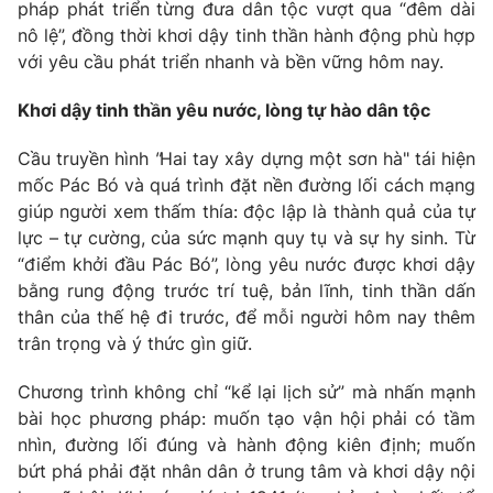
pháp phát triển từng đưa dân tộc vượt qua “đêm dài
Photo
nô lệ”, đồng thời khơi dậy tinh thần hành động phù hợp
Infographic
với yêu cầu phát triển nhanh và bền vững hôm nay.
Video
Shorts video
Khơi dậy tinh thần yêu nước, lòng tự hào dân tộc
Cầu truyền hình
"
Hai tay xây dựng một sơn hà" tái hiện
VTV Money
VTV Thể thao
mốc Pác Bó và quá trình đặt nền đường lối cách mạng
giúp người xem thấm thía: độc lập là thành quả của tự
VTV Sức khoẻ
Bất động sản
lực – tự cường, của sức mạnh quy tụ và sự hy sinh. Từ
“điểm khởi đầu Pác Bó”, lòng yêu nước được khơi dậy
Thị trường 24h
bằng rung động trước trí tuệ, bản lĩnh, tinh thần dấn
Tấm lòng Việt
thân của thế hệ đi trước, để mỗi người hôm nay thêm
trân trọng và ý thức gìn giữ.
VTV4
Vươn mình bằng AI
Chương trình không chỉ “kể lại lịch sử” mà nhấn mạnh
VTV9
bài học phương pháp: muốn tạo vận hội phải có tầm
VTV8
nhìn, đường lối đúng và hành động kiên định; muốn
bứt phá phải đặt nhân dân ở trung tâm và khơi dậy nội
Liên hệ tòa soạn
English