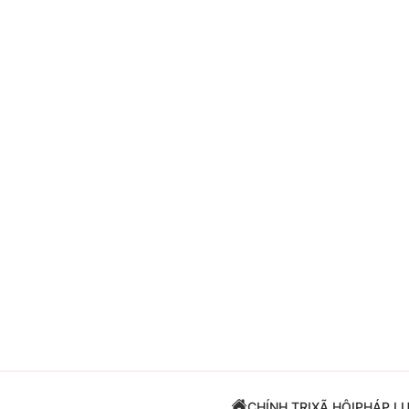
Giải trí
Đời sống
Điện ảnh
Du lịch
Âm nhạc
Làm đẹp
Sao
Chất lượng cuộc sốn
CHÍNH TRỊ
XÃ HỘI
PHÁP L