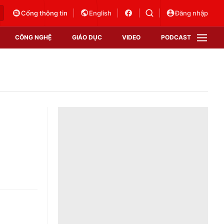
Cổng thông tin
English
Đăng nhập
CÔNG NGHỆ
GIÁO DỤC
VIDEO
PODCAST
VTV Money
VTV Thể thao
VTV Sức khoẻ
Bất động sản
Thị trường 24h
Tấm lòng Việt
Vươn mình bằng AI
VTV4
VTV8
VTV9
Lịch phát sóng
Giao lưu trực tuyến
Sự kiện