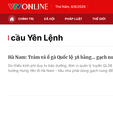
Thứ Năm, 6/8/2026
CHÍNH TRỊ
XÃ HỘI
PHÁP LUẬT
THẾ GIỚI
Chính trị
Xã hội
cầu Yên Lệnh
Thế giới
Kinh tế
Hà Nam: Trám vá ổ gà Quốc lộ 38 bằng… gạch n
Tin tức
Tài chính
Do thiếu kinh phí duy tu bảo dưỡng, đơn vị quản lý tuyến QL38
hướng Hưng Yên đi Hà Nam - hầu như phải dùng gạch nung để 
Thế giới đó đây
Thị trường
Câu chuyện quốc tế
Góc doanh nghiệp
Dữ liệu và đời sống