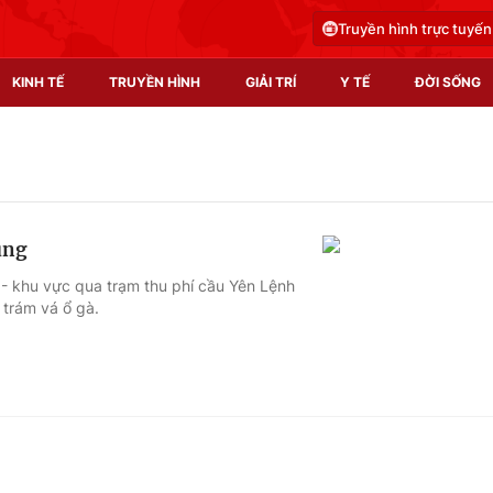
Truyền hình trực tuyến
KINH TẾ
TRUYỀN HÌNH
GIẢI TRÍ
Y TẾ
ĐỜI SỐNG
Pháp luật
Y tế
Truyền hình
Multimedia
ung
Phim VTV
Video
 - khu vực qua trạm thu phí cầu Yên Lệnh
trám vá ổ gà.
Hậu trường
Shorts video
Nhân vật
Podcast
Khán giả
EMagazine
Giải sao mai
Photo
Infographic