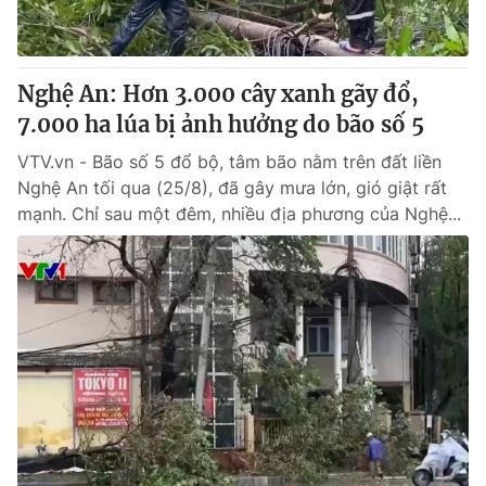
Thị trường 24h
Tấm lòng Việt
VTV4
Vươn mình bằng AI
Nghệ An: Hơn 3.000 cây xanh gãy đổ,
7.000 ha lúa bị ảnh hưởng do bão số 5
VTV9
VTV8
VTV.vn - Bão số 5 đổ bộ, tâm bão nằm trên đất liền
Nghệ An tối qua (25/8), đã gây mưa lớn, gió giật rất
Liên hệ tòa soạn
English
mạnh. Chỉ sau một đêm, nhiều địa phương của Nghệ...
THỜI BÁO VTV
Theo dõi báo trên
Cơ quan chủ quản:
Đài Truyền hình Việt Nam
Cơ quan báo chí:
Thời báo VTV