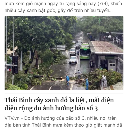
mưa kèm gió mạnh ngay từ rạng sáng nay (7/9), khiến
nhiều cây xanh bật gốc, gãy đổ trên nhiều tuyến...
Thái Bình cây xanh đổ la liệt, mất điện
diện rộng do ảnh hưởng bão số 3
VTV.vn - Do ảnh hưởng của bão số 3, nhiều nơi trên
địa bàn tỉnh Thái Bình mưa kèm theo gió giật mạnh đã