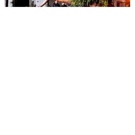
Tin mới
Video
Live
Emagazine
Trang chủ
Khẩn trương rà soát, đánh giá lại tình
trạng cây xanh ở TP.HCM
VTV.vn - Đây là yêu cầu khẩn của UBND TP.HCM đối
với tình trạng cây xanh liên tục ngã đổ gây thiệt hại về
người và của trên địa bàn TP.HCM.