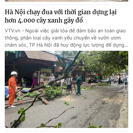
Hà Nội chạy đua với thời gian dựng lại
® Cấm sao chép dưới mọi hình thức nếu không có sự chấp
hơn 4.000 cây xanh gãy đổ
thuận bằng văn bản. Ghi rõ nguồn VTV.vn khi phát hành lại
thông tin từ website này.
VTV.vn - Ngoài việc giải tỏa để đảm bảo an toàn giao
thông, phân loại cây xanh yếu chuyển về vườn ươm
chăm sóc, TP Hà Nội đã huy động lực lượng để dựng...