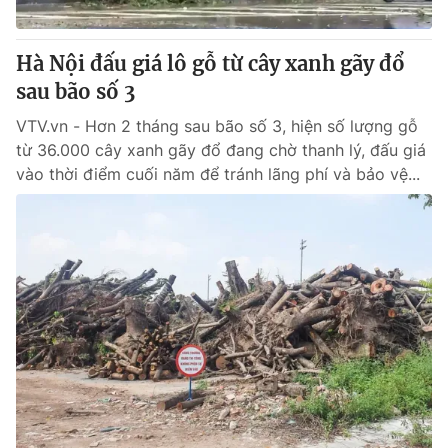
Giấy phép hoạt động báo in và báo điện tử số 483/GP-BTTTT
cấp ngày 29/12/2023
Hà Nội đấu giá lô gỗ từ cây xanh gãy đổ
Tổng Biên tập:
Vũ Thanh Thủy
sau bão số 3
Phó Tổng Biên tập:
Nguyễn Thị Mỹ Hạnh, Phạm Quốc Thắng,
Nguyễn Trọng Ninh
VTV.vn - Hơn 2 tháng sau bão số 3, hiện số lượng gỗ
Tổng đài VTV:
024.38 355 931 - 024.38 355 932
từ 36.000 cây xanh gãy đổ đang chờ thanh lý, đấu giá
Ðiện thoại Thời báo VTV:
024.66 897 897
vào thời điểm cuối năm để tránh lãng phí và bảo vệ...
Email:
toasoan@vtv.vn
Liên hệ quảng cáo:
024-7300.7108