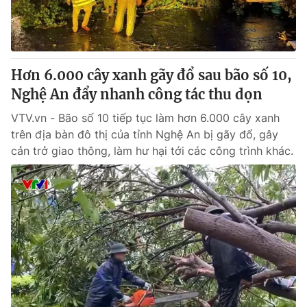
Giao lưu trực tuyến
Sản phẩm
Lịch phát sóng
Thị trường
Tư vấn
Hơn 6.000 cây xanh gãy đổ sau bão số 10,
Chuyên mục khác
Nghệ An đẩy nhanh công tác thu dọn
Emagazine
Podcast
VTV.vn - Bão số 10 tiếp tục làm hơn 6.000 cây xanh
trên địa bàn đô thị của tỉnh Nghệ An bị gãy đổ, gây
cản trở giao thông, làm hư hại tới các công trình khác.
Photo
Infographic
Video
Shorts video
VTV Money
VTV Thể thao
VTV Sức khoẻ
Bất động sản