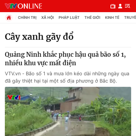
CHÍNH TRỊ
XÃ HỘI
PHÁP LUẬT
THẾ GIỚI
KINH TẾ
TRUYỀ
Cây xanh gãy đổ
Chuyên mục
Quảng Ninh khắc phục hậu quả bão số 1,
Chính trị
nhiều khu vực mất điện
VTV.vn - Bão số 1 và mưa lớn kéo dài những ngày qua
Xã hội
đã gây thiệt hại tại một số địa phương ở Bắc Bộ.
Pháp luật
Y tế
Thế giới