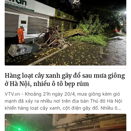
Hàng loạt cây xanh gãy đổ sau mưa giông
ở Hà Nội, nhiều ô tô bẹp rúm
VTV.vn - Khoảng 21h ngày 20/4, mưa giông kèm gió
mạnh đã xảy ra nhiều nơi trên địa bàn Thủ đô Hà Nội
khiến hàng loạt cây xanh, cột điện gãy đổ. Nhiều ô...