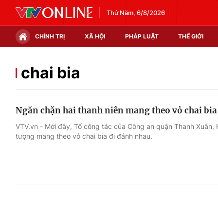
Thứ Năm, 6/8/2026
CHÍNH TRỊ
XÃ HỘI
PHÁP LUẬT
THẾ GIỚI
Chính trị
Xã hội
chai bia
Thế giới
Kinh tế
Ngăn chặn hai thanh niên mang theo vỏ chai bi
Tin tức
Tài chính
VTV.vn - Mới đây, Tổ công tác của Công an quận Thanh Xuân, H
tượng mang theo vỏ chai bia đi đánh nhau.
Thế giới đó đây
Thị trường
Câu chuyện quốc tế
Góc doanh nghiệp
Dữ liệu và đời sống