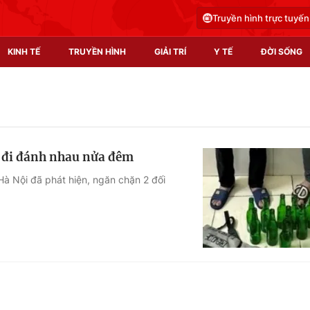
Truyền hình trực tuyến
KINH TẾ
TRUYỀN HÌNH
GIẢI TRÍ
Y TẾ
ĐỜI SỐNG
Pháp luật
Y tế
Truyền hình
Multimedia
a đi đánh nhau nửa đêm
Phim VTV
Video
à Nội đã phát hiện, ngăn chặn 2 đối
Hậu trường
Shorts video
Nhân vật
Podcast
Khán giả
EMagazine
Giải sao mai
Photo
Infographic