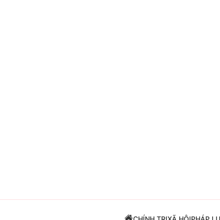
Giải trí
Đời sống
Điện ảnh
Du lịch
Âm nhạc
Làm đẹp
Sao
Chất lượng cuộc sốn
CHÍNH TRỊ
XÃ HỘI
PHÁP L