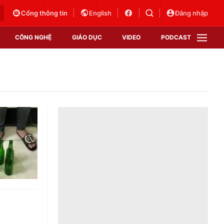
Cổng thông tin
English
Đăng nhập
CÔNG NGHỆ
GIÁO DỤC
VIDEO
PODCAST
VTV Money
VTV Thể thao
VTV Sức khoẻ
Bất động sản
Thị trường 24h
Tấm lòng Việt
Vươn mình bằng AI
VTV4
VTV8
VTV9
Lịch phát sóng
Giao lưu trực tuyến
Sự kiện