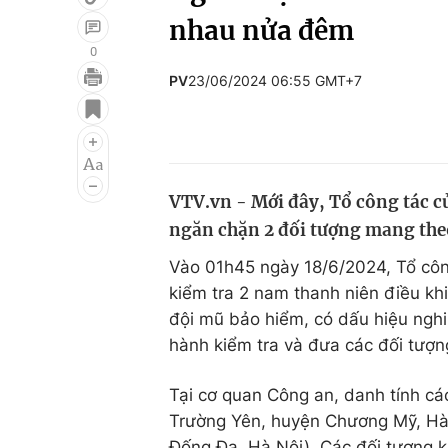
nhau nửa đêm
0
PV
23/06/2024 06:55 GMT+7
Giải trí
Đời sống
Điện ảnh
Du lịch
Âm nhạc
Làm đẹp
VTV.vn - Mới đây, Tổ công tác c
Sao
Chất lượng cuộc sốn
ngăn chặn 2 đối tượng mang theo
Vào 01h45 ngày 18/6/2024, Tổ côn
kiểm tra 2 nam thanh niên điều kh
đội mũ bảo hiểm, có dấu hiệu nghi
hành kiểm tra và đưa các đối tượ
Tại cơ quan Công an, danh tính các
Trường Yên, huyện Chương Mỹ, Hà 
Đống Đa, Hà Nội). Các đối tượng k