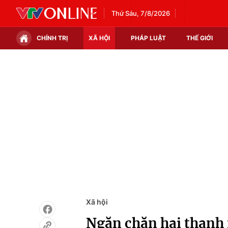
Thứ Sáu, 7/8/2026
CHÍNH TRỊ
XÃ HỘI
PHÁP LUẬT
THẾ GIỚI
Chính trị
Xã hội
Thế giới
Kinh tế
Tin tức
Tài chính
Thế giới đó đây
Thị trường
Câu chuyện quốc tế
Góc doanh nghiệp
Dữ liệu và đời sống
Xã hội
Ngăn chặn hai thanh 