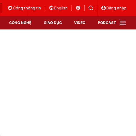
Cổng thông tin
English
Đăng nhập
CÔNG NGHỆ
GIÁO DỤC
VIDEO
PODCAST
VTV Money
VTV Thể thao
VTV Sức khoẻ
Bất động sản
Thị trường 24h
Tấm lòng Việt
Vươn mình bằng AI
VTV4
VTV8
VTV9
Lịch phát sóng
Giao lưu trực tuyến
h
Sự kiện