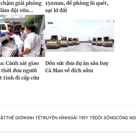
 chậm giải phóng
150mm, đề phòng lũ quét,
làm đội vốn...
sạt lở đất
: Cảnh sát giao
Dồn sức đưa dự án sân bay
 thời đưa người
Cà Mau về đích sớm
t tỉnh đi cấp cứu
UẬT
THẾ GIỚI
KINH TẾ
TRUYỀN HÌNH
GIẢI TRÍ
Y TẾ
ĐỜI SỐNG
CÔNG NG