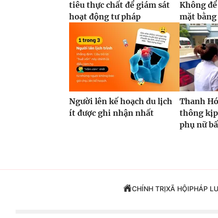
tiêu thực chất để giám sát
Không để
hoạt động tư pháp
mặt bằng 
Người lên kế hoạch du lịch
Thanh Hóa
ít được ghi nhận nhất
thông kịp
phụ nữ bấ
CHÍNH TRỊ
XÃ HỘI
PHÁP L