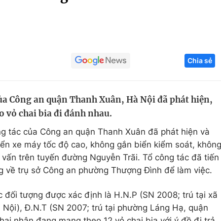
Góc ảnh
Giáo dục
Công nghệ
Chia sẻ
Tuyển sinh
Hitech Công ng
Học trực tuyến
Sản phẩm
ủa Công an quận Thanh Xuân, Hà Nội đã phát hiện,
g
Thị trường
 vỏ chai bia đi đánh nhau.
Tư vấn
g tác của Công an quận Thanh Xuân đã phát hiện và
iển xe máy tốc độ cao, không gắn biển kiểm soát, khôn
 vấn trên tuyến đường Nguyễn Trãi. Tổ công tác đã tiến
ng về trụ sở Công an phường Thượng Đình để làm việc.
 đối tượng được xác định là H.N.P (SN 2008; trú tại xã
Nội), Đ.N.T (SN 2007; trú tại phường Láng Hạ, quận
hai nhận đang mang theo 12 vỏ chai bia với ý đồ đi trả