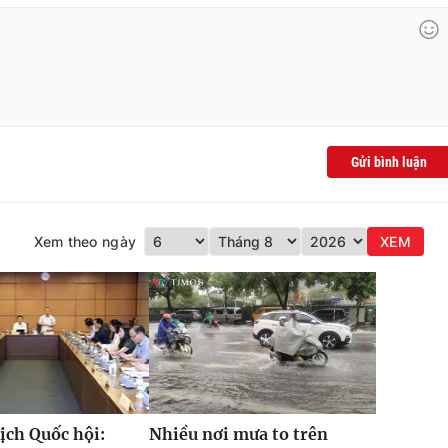
Gửi bình luận
Xem theo ngày
XEM
ịch Quốc hội:
Nhiều nơi mưa to trên