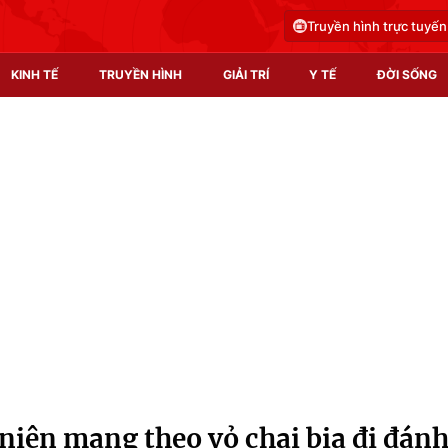
Truyền hình trực tuyến
KINH TẾ
TRUYỀN HÌNH
GIẢI TRÍ
Y TẾ
ĐỜI SỐNG
Pháp luật
Y tế
Truyền hình
Multimedia
Phim VTV
Video
Hậu trường
Shorts video
Nhân vật
Podcast
Khán giả
EMagazine
Giải sao mai
Photo
niên mang theo vỏ chai bia đi đán
Infographic