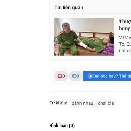
Tin liên quan
Thượn
hung
VTV.v
Tơ, Q
niên 
0
0
Bài đọc hay? Thả t
Từ khóa:
đánh nhau
chai bia
Bình luận
(
0
)