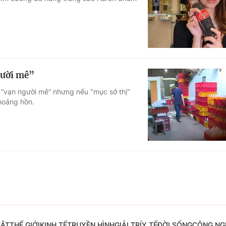
Góc ảnh
Giáo dục
Công nghệ
Tuyển sinh
Hitech Công ng
gười mê”
Học trực tuyến
Sản phẩm
 “vạn người mê” nhưng nếu "mục sở thị"
 hoảng hồn.
g
Thị trường
Tư vấn
UẬT
THẾ GIỚI
KINH TẾ
TRUYỀN HÌNH
GIẢI TRÍ
Y TẾ
ĐỜI SỐNG
CÔNG NG