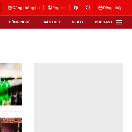
Cổng thông tin
English
Đăng nhập
CÔNG NGHỆ
GIÁO DỤC
VIDEO
PODCAST
VTV Money
VTV Thể thao
VTV Sức khoẻ
Bất động sản
Thị trường 24h
Tấm lòng Việt
Vươn mình bằng AI
VTV4
VTV8
VTV9
Lịch phát sóng
Giao lưu trực tuyến
Sự kiện