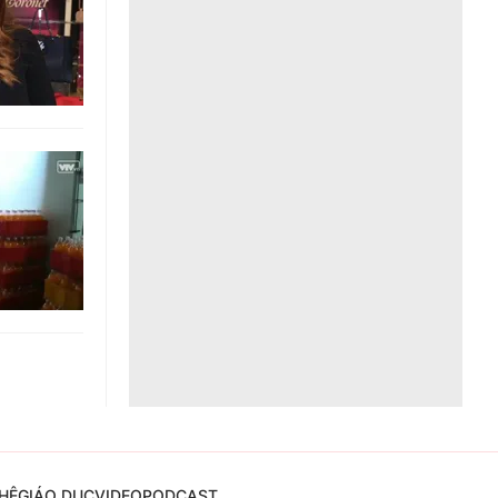
Liên hệ toà soạn
hệ tương lai
HỆ
GIÁO DỤC
VIDEO
PODCAST