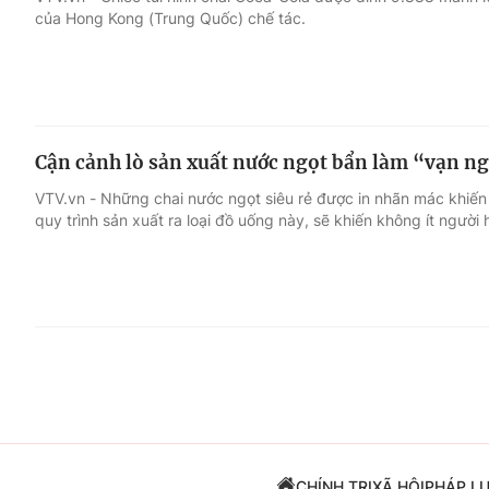
của Hong Kong (Trung Quốc) chế tác.
Giải trí
Đời sống
Điện ảnh
Du lịch
Cận cảnh lò sản xuất nước ngọt bẩn làm “vạn n
Âm nhạc
Làm đẹp
VTV.vn - Những chai nước ngọt siêu rẻ được in nhãn mác khiến
quy trình sản xuất ra loại đồ uống này, sẽ khiến không ít người
Sao
Chất lượng cuộc sốn
CHÍNH TRỊ
XÃ HỘI
PHÁP L