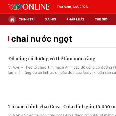
Thứ Năm, 6/8/2026
CHÍNH TRỊ
XÃ HỘI
PHÁP LUẬT
THẾ GIỚI
Chính trị
Xã hội
chai nước ngọt
Thế giới
Kinh tế
Đồ uống có đường có thể làm mòn răng
Tin tức
Tài chính
VTV.vn - Theo tổ chức Tim mạch Anh, các đồ uống có đường nh
làm mòn răng do có tính acid hoặc đưa các loại vi khuẩn sản x
Thế giới đó đây
Thị trường
Câu chuyện quốc tế
Góc doanh nghiệp
Dữ liệu và đời sống
Túi xách hình chai Coca-Cola đính gần 10.000 
VTV.vn - Chiếc túi hình chai Coca-Cola được đính 9.888 mảnh