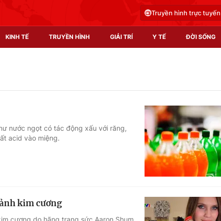
Truyền hình trực tuyến
KINH TẾ
TRUYỀN HÌNH
GIẢI TRÍ
Y TẾ
ĐỜI SỐNG
Pháp luật
Y tế
Truyền hình
Multimedia
Phim VTV
Video
ư nước ngọt có tác động xấu với răng,
uất acid vào miệng.
Hậu trường
Shorts video
Nhân vật
Podcast
Khán giả
EMagazine
Giải sao mai
Photo
mảnh kim cương
Infographic
 kim cương do hãng trang sức Aaron Shum