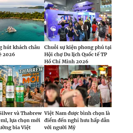
g hút khách châu
Chuỗi sự kiện phong phú tại
è 2026
Hội chợ Du lịch Quốc tế TP
Hồ Chí Minh 2026
Silver và Thabrew
Việt Nam được bình chọn là
ml, lựa chọn mới
điểm đến nghỉ hưu hấp dẫn
rường bia Việt
với người Mỹ