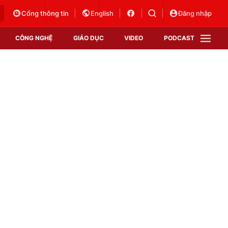
Cổng thông tin
English
Đăng nhập
CÔNG NGHỆ
GIÁO DỤC
VIDEO
PODCAST
VTV Money
VTV Thể thao
VTV Sức khoẻ
Bất động sản
Thị trường 24h
Tấm lòng Việt
Vươn mình bằng AI
VTV4
VTV8
VTV9
Lịch phát sóng
Giao lưu trực tuyến
Sự kiện