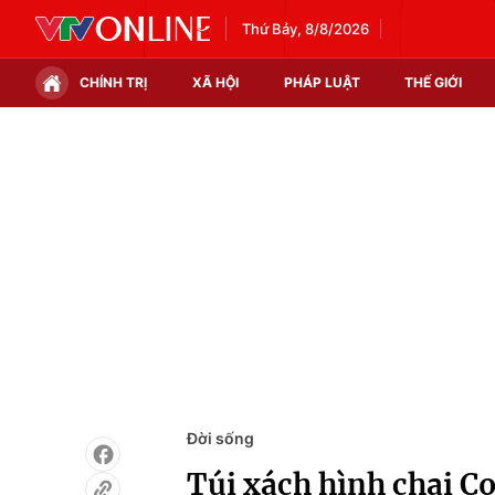
Thứ Bảy, 8/8/2026
CHÍNH TRỊ
XÃ HỘI
PHÁP LUẬT
THẾ GIỚI
Chính trị
Xã hội
Thế giới
Kinh tế
Tin tức
Tài chính
Thế giới đó đây
Thị trường
Câu chuyện quốc tế
Góc doanh nghiệp
Dữ liệu và đời sống
Đời sống
Túi xách hình chai C