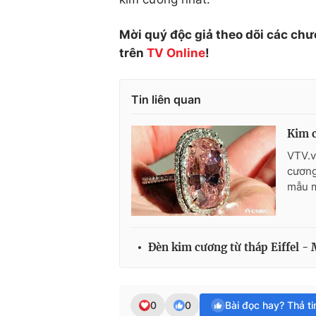
Mời quý độc giả theo dõi các chư
trên
TV Online
!
Tin liên quan
Kim c
VTV.v
cương
mẫu m
Đèn kim cương từ tháp Eiffel -
0
0
Bài đọc hay? Thả t