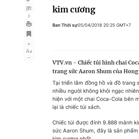
kim cương
0
Ban Thời sự
05/04/2018 20:25 GMT+7
Giải trí
Đời sống
Điện ảnh
Du lịch
Âm nhạc
Làm đẹp
VTV.vn - Chiếc túi hình chai C
Sao
Chất lượng cuộc sốn
trang sức Aaron Shum của Hong 
Tại triển lãm đồng hồ và đồ trang 
nhiều người không khỏi ngạc nhiên
hiện với một chai Coca-Cola bên m
lại là chiếc túi xách.
Chiếc túi được đính 9.888 mảnh k
sức Aaron Shum, đây là sản phẩm l
kim cương nhất.