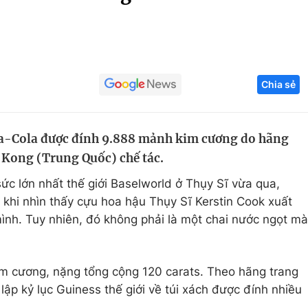
Góc ảnh
Giáo dục
Công nghệ
Chia sẻ
Tuyển sinh
Hitech Công ng
Học trực tuyến
Sản phẩm
oca-Cola được đính 9.888 mảnh kim cương do hãng
g
Thị trường
Kong (Trung Quốc) chế tác.
Tư vấn
sức lớn nhất thế giới Baselworld ở Thụy Sĩ vừa qua,
 khi nhìn thấy cựu hoa hậu Thụy Sĩ Kerstin Cook xuất
ình. Tuy nhiên, đó không phải là một chai nước ngọt mà
im cương, nặng tổng cộng 120 carats. Theo hãng trang
ập kỷ lục Guiness thế giới về túi xách được đính nhiều