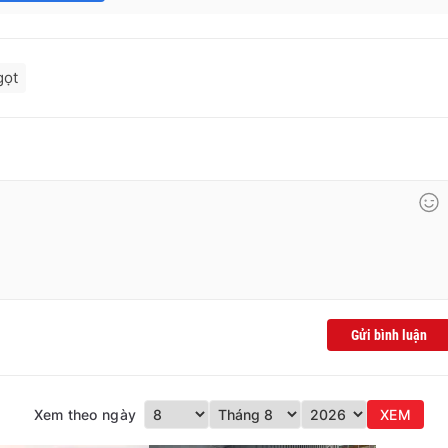
gọt
Gửi bình luận
Xem theo ngày
XEM