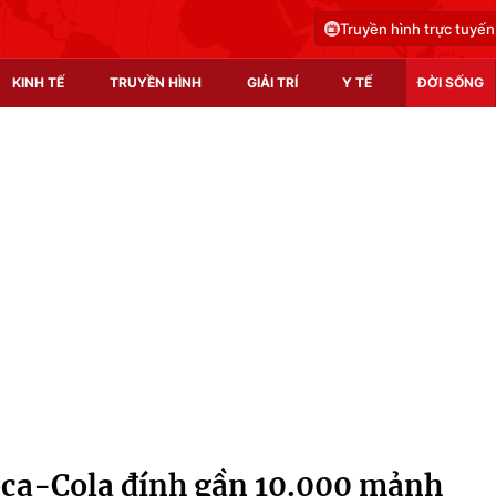
Truyền hình trực tuyến
KINH TẾ
TRUYỀN HÌNH
GIẢI TRÍ
Y TẾ
ĐỜI SỐNG
Pháp luật
Y tế
Truyền hình
Multimedia
Phim VTV
Video
Hậu trường
Shorts video
Nhân vật
Podcast
Khán giả
EMagazine
Giải sao mai
Photo
oca-Cola đính gần 10.000 mảnh
Infographic