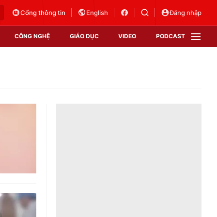
Cổng thông tin
English
Đăng nhập
CÔNG NGHỆ
GIÁO DỤC
VIDEO
PODCAST
VTV Money
VTV Thể thao
VTV Sức khoẻ
Bất động sản
Thị trường 24h
Tấm lòng Việt
Vươn mình bằng AI
VTV4
VTV8
VTV9
Lịch phát sóng
Giao lưu trực tuyến
Sự kiện