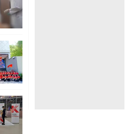
Liên hệ toà soạn
hệ tương lai