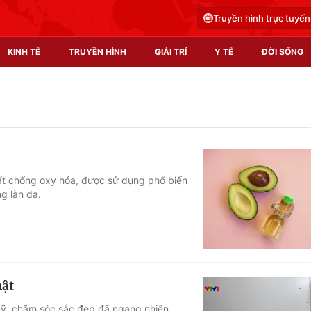
Truyền hình trực tuyến
KINH TẾ
TRUYỀN HÌNH
GIẢI TRÍ
Y TẾ
ĐỜI SỐNG
Pháp luật
Y tế
Truyền hình
Multimedia
Phim VTV
Video
ất chống oxy hóa, được sử dụng phổ biến
g làn da.
Hậu trường
Shorts video
Nhân vật
Podcast
Khán giả
EMagazine
Giải sao mai
Photo
hật
Infographic
mỹ, chăm sóc sắc đẹp đã ngang nhiên