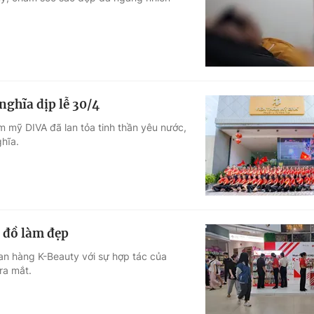
Góc ảnh
Giáo dục
Công nghệ
Tuyển sinh
Hitech Công ng
nghĩa dịp lễ 30/4
Học trực tuyến
Sản phẩm
m mỹ DIVA đã lan tỏa tinh thần yêu nước,
ghĩa.
g
Thị trường
Tư vấn
 đồ làm đẹp
an hàng K-Beauty với sự hợp tác của
ra mắt.