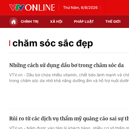
Thứ Năm, 6/8/2026
CHÍNH TRỊ
XÃ HỘI
PHÁP LUẬT
THẾ GIỚI
Chính trị
Xã hội
chăm sóc sắc đẹp
Thế giới
Kinh tế
Những cách sử dụng dầu bơ trong chăm sóc da
Tin tức
Tài chính
VTV.vn - Dầu bơ chứa nhiều vitamin, chất béo lành mạnh và ch
trong chăm sóc da nhờ khả năng dưỡng ẩm và hỗ trợ nuôi dưỡn
Thế giới đó đây
Thị trường
Câu chuyện quốc tế
Góc doanh nghiệp
Dữ liệu và đời sống
Rủi ro từ các dịch vụ thẩm mỹ quảng cáo sai sự t
VTV.vn - Nắm được vào tâm lý khách hàng, nhiều cơ sở thẩm 