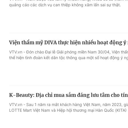
quảng cáo các dịch vụ can thiệp không xâm lấn sai sự thật.
Giải trí
Đời sống
Điện ảnh
Du lịch
Viện thẩm mỹ DIVA thực hiện nhiều hoạt động ý 
Âm nhạc
Làm đẹp
VTV.vn - Đón chào Đại lễ Giải phóng miền Nam 30/04, Viện thẩ
thể hiện tình đoàn kết dân tộc thông qua một số hoạt động ý n
Sao
Chất lượng cuộc sốn
K-Beauty: Địa chỉ mua sắm đáng lưu tâm cho tín
VTV.vn - Sau 1 năm ra mắt khách hàng Việt Nam, năm 2023, gi
LOTTE Mart Việt Nam và Hiệp hội thương mại Hàn Quốc (KITA) 