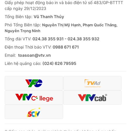
Giao lưu trực tuyến
Giấy phép hoạt động báo in và báo điện tử số 483/GP-BTTTT
Sản phẩm
cấp ngày 29/12/2023
Lịch phát sóng
Tổng Biên tập:
Vũ Thanh Thủy
Thị trường
Phó Tổng Biên tập:
Nguyễn Thị Mỹ Hạnh, Phạm Quốc Thắng,
Tư vấn
Nguyễn Trọng Ninh
Chuyên mục khác
Tổng đài VTV:
024.38 355 931 - 024.38 355 932
Ðiện thoại Thời báo VTV:
0988 671 671
Emagazine
Podcast
Email:
toasoan@vtv.vn
Liên hệ quảng cáo:
(024) 626 79595
Photo
Infographic
Video
Shorts video
VTV Money
VTV Thể thao
VTV Sức khoẻ
Bất động sản