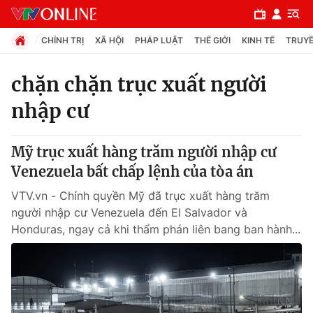
CHÍNH TRỊ
XÃ HỘI
PHÁP LUẬT
THẾ GIỚI
KINH TẾ
TRUYỀ
chặn chặn trục xuất người
nhập cư
Chuyên mục
Chính trị
Mỹ trục xuất hàng trăm người nhập cư
Venezuela bất chấp lệnh của tòa án
Xã hội
VTV.vn - Chính quyền Mỹ đã trục xuất hàng trăm
người nhập cư Venezuela đến El Salvador và
Pháp luật
Honduras, ngay cả khi thẩm phán liên bang ban hành...
Y tế
Thế giới