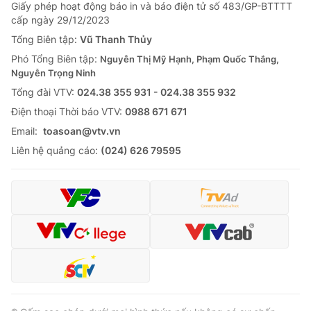
Giao lưu trực tuyến
Giấy phép hoạt động báo in và báo điện tử số 483/GP-BTTTT
Sản phẩm
cấp ngày 29/12/2023
Lịch phát sóng
Tổng Biên tập:
Vũ Thanh Thủy
Thị trường
Phó Tổng Biên tập:
Nguyễn Thị Mỹ Hạnh, Phạm Quốc Thắng,
Tư vấn
Nguyễn Trọng Ninh
Chuyên mục khác
Tổng đài VTV:
024.38 355 931 - 024.38 355 932
Ðiện thoại Thời báo VTV:
0988 671 671
Emagazine
Podcast
Email:
toasoan@vtv.vn
Liên hệ quảng cáo:
(024) 626 79595
Photo
Infographic
Video
Shorts video
VTV Money
VTV Thể thao
VTV Sức khoẻ
Bất động sản