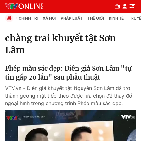
CHÍNH TRỊ
XÃ HỘI
PHÁP LUẬT
THẾ GIỚI
KINH TẾ
TRUYỀ
chàng trai khuyết tật Sơn
Lâm
Chuyên mục
Chính trị
Phép màu sắc đẹp: Diễn giả Sơn Lâm "tự
tin gấp 20 lần" sau phẫu thuật
Xã hội
VTV.vn - Diễn giả khuyết tật Nguyễn Sơn Lâm đã trở
thành gương mặt tiếp theo được lựa chọn để thay đổi
Pháp luật
ngoại hình trong chương trình Phép màu sắc đẹp.
Y tế
Thế giới