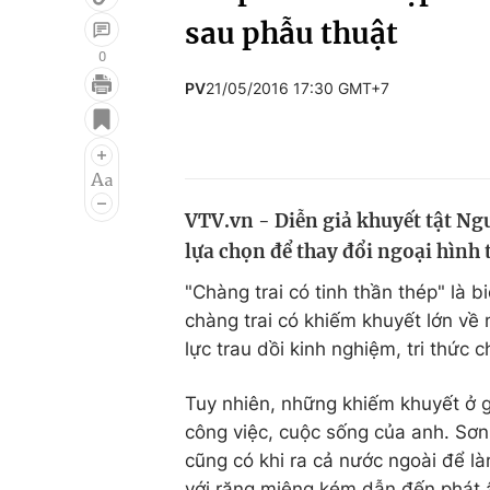
sau phẫu thuật
0
PV
21/05/2016 17:30 GMT+7
Giải trí
Đời sống
Điện ảnh
Du lịch
Âm nhạc
Làm đẹp
VTV.vn - Diễn giả khuyết tật Ng
Sao
Chất lượng cuộc sốn
lựa chọn để thay đổi ngoại hình
"Chàng trai có tinh thần thép" là 
chàng trai có khiếm khuyết lớn về 
lực trau dồi kinh nghiệm, tri thức 
Tuy nhiên, những khiếm khuyết ở 
công việc, cuộc sống của anh. Sơn 
cũng có khi ra cả nước ngoài để l
với răng miệng kém dẫn đến phát â