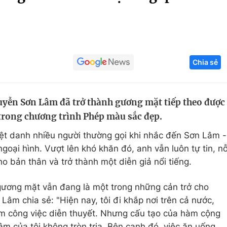
Góc ảnh
Giáo dục
Công nghệ
Chia sẻ
Tuyển sinh
Hitech Công ng
Học trực tuyến
Sản phẩm
uyễn Sơn Lâm đã trở thành gương mặt tiếp theo được
g
Thị trường
 trong chương trình Phép màu sắc đẹp.
Tư vấn
biệt danh nhiều người thường gọi khi nhắc đến Sơn Lâm -
ngoại hình. Vượt lên khó khăn đó, anh vẫn luôn tự tin, n
cho bản thân và trở thành một diễn giả nổi tiếng.
gương mặt vẫn đang là một trong những cản trở cho
Lâm chia sẻ: "Hiện nay, tôi đi khắp nơi trên cả nước,
àm công việc diễn thuyết. Nhưng cấu tạo của hàm cộng
m của tôi không tròn trịa. Bên cạnh đó, việc ăn uống