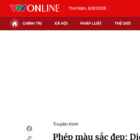
Thứ Năm, 6/8/2026
CHÍNH TRỊ
XÃ HỘI
PHÁP LUẬT
THẾ GIỚI
Chính trị
Xã hội
Thế giới
Kinh tế
Tin tức
Tài chính
Thế giới đó đây
Thị trường
Câu chuyện quốc tế
Góc doanh nghiệp
Dữ liệu và đời sống
Truyền hình
Phép màu sắc đẹp: Di