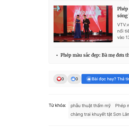
Phép 
sóng
VTV.v
nổi t
vào 1
Phép màu sắc đẹp: Bà mẹ đơn t
0
0
Bài đọc hay? Thả t
Từ khóa:
phẫu thuật thẩm mỹ
Phép 
chàng trai khuyết tật Sơn Lâ