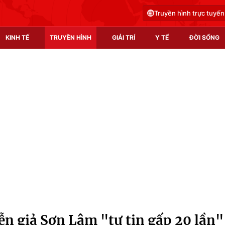
Truyền hình trực tuyến
KINH TẾ
TRUYỀN HÌNH
GIẢI TRÍ
Y TẾ
ĐỜI SỐNG
Pháp luật
Y tế
Truyền hình
Multimedia
Phim VTV
Video
Hậu trường
Shorts video
Nhân vật
Podcast
Khán giả
EMagazine
Giải sao mai
Photo
ễn giả Sơn Lâm "tự tin gấp 20 lần"
Infographic