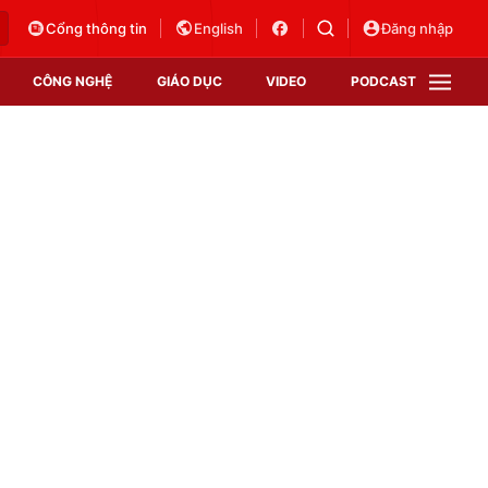
Cổng thông tin
English
Đăng nhập
CÔNG NGHỆ
GIÁO DỤC
VIDEO
PODCAST
VTV Money
VTV Thể thao
VTV Sức khoẻ
Bất động sản
Thị trường 24h
Tấm lòng Việt
Vươn mình bằng AI
VTV4
VTV8
VTV9
Lịch phát sóng
Giao lưu trực tuyến
Sự kiện