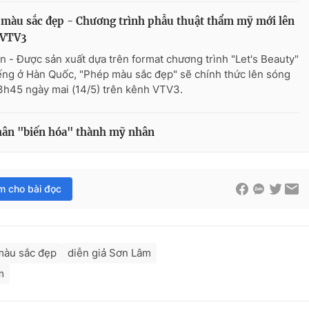
màu sắc đẹp - Chương trình phẫu thuật thẩm mỹ mới lên
 VTV3
n - Được sản xuất dựa trên format chương trình "Let's Beauty"
iếng ở Hàn Quốc, "Phép màu sắc đẹp" sẽ chính thức lên sóng
3h45 ngày mai (14/5) trên kênh VTV3.
hân "biến hóa" thành mỹ nhân
im cho bài đọc
màu sắc đẹp
diễn giả Sơn Lâm
m