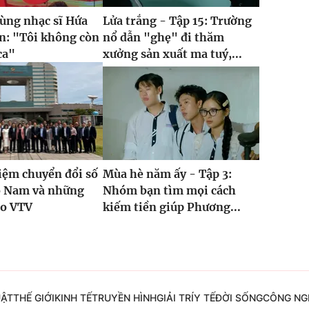
cùng nhạc sĩ Hứa
Lửa trắng - Tập 15: Trường
n: "Tôi không còn
nổ dẫn "ghẹ" đi thăm
ca"
xưởng sản xuất ma tuý,...
iệm chuyển đổi số
Mùa hè năm ấy - Tập 3:
ồ Nam và những
Nhóm bạn tìm mọi cách
ho VTV
kiếm tiền giúp Phương...
UẬT
THẾ GIỚI
KINH TẾ
TRUYỀN HÌNH
GIẢI TRÍ
Y TẾ
ĐỜI SỐNG
CÔNG NG