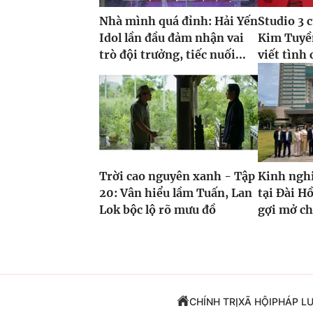
Nhà mình quá đỉnh: Hải Yến
Studio 3 
Idol lần đầu đảm nhận vai
Kim Tuyề
trò đội trưởng, tiếc nuối...
viết tình 
Trời cao nguyên xanh - Tập
Kinh ngh
20: Vân hiểu lầm Tuấn, Lan
tại Đài H
Lok bộc lộ rõ mưu đồ
gợi mở c
CHÍNH TRỊ
XÃ HỘI
PHÁP L